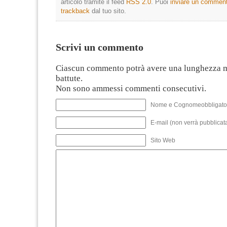
articolo tramite il feed
RSS 2.0
. Puoi
inviare un commen
trackback
dal tuo sito.
Scrivi un commento
Ciascun commento potrà avere una lunghezza 
battute.
Non sono ammessi commenti consecutivi.
Nome e Cognomeobbligato
E-mail (non verrà pubblicata
Sito Web