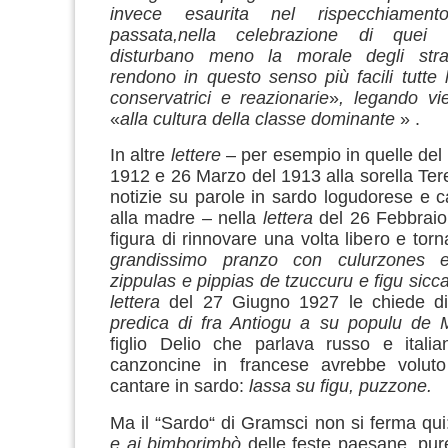
invece esaurita nel rispecchiament
passata,nella celebrazione di quei
disturbano meno la morale degli strat
rendono in questo senso più facili tutte
conservatrici e reazionarie
»
, legando vie
«
alla cul
tura della classe dominante
» .
In altre
lettere
– per esempio in quelle de
1912 e 26 Marzo del 1913 alla sorella Ter
notizie su parole in sardo logudorese e
alla madre – nella
lettera
del 26 Febbraio
figura di rinnovare una volta libero e torn
grandissimo pranzo con culurzones 
zippulas e pippias de tzuccuru e figu sic
lettera
del 27 Giugno 1927 le chiede d
predica di fra Antiogu a su populu de M
figlio Delio che parlava russo e itali
canzoncine in francese avrebbe volut
cantare in sardo:
lassa su figu, puzzone.
Ma il “Sardo“ di Gramsci non si ferma qui
e ai bimborimbò
delle feste paesane, pure