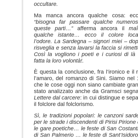
occultare.
Ma manca ancora qualche cosa: ecc
“bisogna far passare qualche numero
queste parti…”
afferma ancora il
maî
qualche istante… ecco
il colore lo
l’odore.
La Sardegna – signori miei – dopo
risveglia e senza lavarsi la faccia si rime
Così la vogliono i poeti e i curiosi di là
fatta la loro volontà!.
È questa la conclusione, fra l’ironico e i
l’amaro, del romanzo di Sini. Siamo nel
che le cose oggi non siano cambiate gra
stato analizzato anche da Gramsci segna
Lettere dal carcere
: in cui distingue e se
il folclore dal folclorismo
.
Sì, le tradizioni popolari: le canzoni sar
per le strade i discendenti di Pirisi Pirion
le gare poetiche… le feste di San Costanti
di San Palmerio … le feste di Sant’Isidor