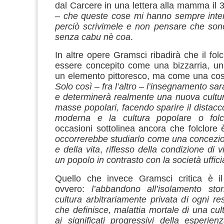
dal Carcere in una lettera alla mamma il 
–
che queste cose mi hanno sempre inter
perciò scrivimele e non pensare che son
senza cabu nè coa
.
In altre opere Gramsci ribadirà che il fol
essere concepito come una bizzarria, un
un elemento pittoresco, ma come una cos
Solo così – fra l’altro – l’insegnamento sarà
e determinerà realmente una nuova cultur
masse popolari, facendo sparire il distacco
moderna e la cultura popolare o fol
occasioni sottolinea ancora che folclore 
occorrerebbe studiarlo come una concezi
e della vita
,
riflesso della condizione di vi
un popolo in contrasto con la società uffici
Quello che invece Gramsci critica è i
ovvero:
l’abbandono all’isolamento st
cultura arbitrariamente privata di ogni re
che definisce, malattia mortale di una cul
ai significati progressivi della esperie