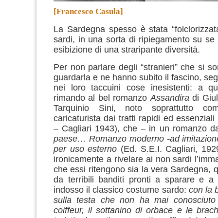
[Francesco Casula]
La Sardegna spesso è stata “folclorizzata
sardi, in una sorta di ripiegamento su se 
esibizione di una straripante diversità.
Per non parlare degli “stranieri” che si so
guardarla e ne hanno subito il fascino, se
nei loro taccuini cose inesistenti: a q
rimando al bel romanzo
Assandira
di Giul
Tarquinio Sini, noto soprattutto co
caricaturista dai tratti rapidi ed essenzial
– Cagliari 1943), che – in un romanzo da
paese… Romanzo moderno -ad imitazione d
per uso esterno
(Ed. S.E.I. Cagliari, 192
ironicamente a rivelare ai non sardi l’imm
che essi ritengono sia la vera Sardegna, q
da terribili banditi pronti a sparare e a
indosso il classico costume sardo:
con la b
sulla testa che non ha mai conosciuto l
coiffeur, il sottanino di orbace e le bra