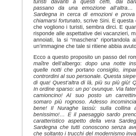
turisti davanti a questi ceffi, dai barb
passano da una emozione all’altra… 
Sardegna in cerca di emozioni e prova 
chiamarsi fortunato
, scrive Sini. E questa
che vogliono i turisti, sembra dirci. E qua
risponde alle aspettative dei vacanzieri, m
annoiati, la si “maschera” riportandola 
un’immagine che tale si ritiene abbia avuto
Ecco a questo proposito un passo del roma
maître
dell’albergo:
dopo una notte in
quelle notti che portano consiglio, impar
contrordini al suo personale.
Questa siepe d
di qua! Quest’altra di là, più su più giù!
Q
In ordine sparso: un po’ ovunque. Via fate
camioncino! Al suo posto un carretti
somaro più rognoso. Adesso incominci
bene! Il Nuraghe lassù: sulla collina 
benissimo!… E il paesaggio sardo prend
caratteristico aspetto della vera Sarde
Sardegna che tutti conoscono senza ave
che soltanto i trucchi del modernismo inv