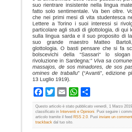
suo rientrare insistente nella lingua ma
fatto solo sentimentale. Va ben oltre. Vo
che nei primi mesi di vita studentesca ne
Lettere a Torino i suoi interessi si riv
particolare agli studi di glottologia, di qui
sulla lingua sarda e il suo proposito di la
suo grande maestro Matteo Bartoli
glottologia. O basti pensare che si fa s
bolscevichi della “Sassari“ lo slogan
rivoluzione in Sardegna
:” Viva sa comune
massajos, de sos minadores, de sos pas
omines de traballu
” (“Avanti”,
edizione p
13 Luglio 1919).
Facebook
Twitter
Email
WhatsApp
Condividi
Questo articolo è stato pubblicato venerdì, 1 Marzo 2019
classificato in
Interventi e Opinioni
. Puoi seguire i comm
articolo tramite il feed
RSS 2.0
. Puoi
inviare un commen
trackback
dal tuo sito.