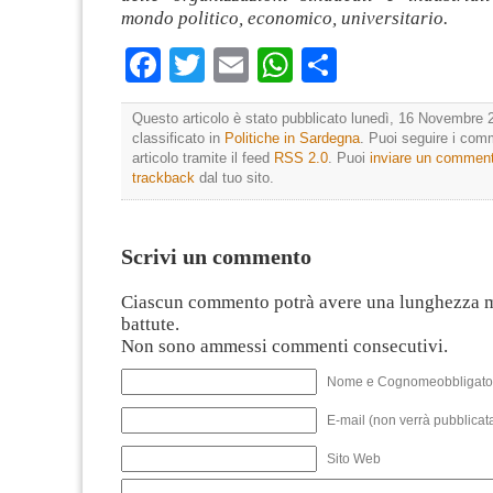
mondo politico, economico, universitario.
Facebook
Twitter
Email
WhatsApp
Condividi
Questo articolo è stato pubblicato lunedì, 16 Novembre 
classificato in
Politiche in Sardegna
. Puoi seguire i com
articolo tramite il feed
RSS 2.0
. Puoi
inviare un commen
trackback
dal tuo sito.
Scrivi un commento
Ciascun commento potrà avere una lunghezza 
battute.
Non sono ammessi commenti consecutivi.
Nome e Cognomeobbligato
E-mail (non verrà pubblicata
Sito Web