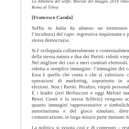
La dittatura del selfie. Murale del maggio 2019 rim
Roma di Tvboy
[Francesco Casula]
Soffia in Italia da almeno un trentennio
l’incultura) del capo: regressiva inquietante e 
stessa democrazia.
Si è sviluppata collateralmente e contestualmen
della stessa natura e dna dei Partiti: ridotti vie
Nel migliore dei casi a meri comitati elettorali.
ridotta a semplice immagine: l’immagine del c
Essa è quello che conta e che si valorizza: c
operazioni di marketing, soprattutto in o
elezioni. Non i Partiti. Peraltro, viepiù persona
E i leader (ieri Berlusconi e oggi Meloni ma
Renzi Conte e la stessa Schlein) vengono sce
quanto immagini rappresentative e simbolic
autoritarismo e del gioco simulato, diet
comunicazione, in larga misura parte mutuate da
La politica si svuota così e di contenuti – res