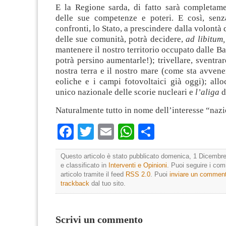
E la Regione sarda, di fatto sarà completame
delle sue competenze e poteri. E così, senz
confronti, lo Stato, a prescindere dalla volontà
delle sue comunità, potrà decidere,
ad libitum
mantenere il nostro territorio occupato dalle Bas
potrà persino aumentarle!); trivellare, sventrar
nostra terra e il nostro mare (come sta avven
eoliche e i campi fotovoltaici già oggi); allo
unico nazionale delle scorie nucleari e
l’aliga
d
Naturalmente tutto in nome dell’interesse “nazi
Facebook
Twitter
Email
WhatsApp
Condividi
Questo articolo è stato pubblicato domenica, 1 Dicembre
e classificato in
Interventi e Opinioni
. Puoi seguire i co
articolo tramite il feed
RSS 2.0
. Puoi
inviare un commen
trackback
dal tuo sito.
Scrivi un commento