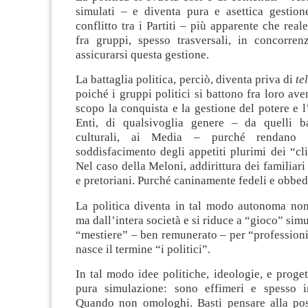
simulati – e diventa pura e asettica gestione
conflitto tra i Partiti – più apparente che real
fra gruppi, spesso trasversali, in concorren
assicurarsi questa gestione.
La battaglia politica, perciò, diventa priva di
te
poiché i gruppi politici si battono fra loro a
scopo la conquista e la gestione del potere e 
Enti, di qualsivoglia genere – da quelli b
culturali, ai Media – purché rendano 
soddisfacimento degli appetiti plurimi dei “clie
Nel caso della Meloni, addirittura dei familiari
e pretoriani. Purché caninamente fedeli e obbed
La politica diventa in tal modo autonoma non 
ma dall’intera società e si riduce a “gioco” sim
“mestiere” – ben remunerato – per “professioni
nasce il termine “i politici”.
In tal modo idee politiche, ideologie, e proget
pura simulazione: sono effimeri e spesso in
Quando non omologhi. Basti pensare alla pos