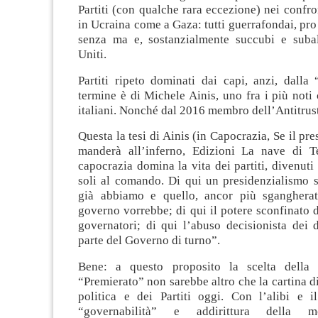
Partiti (con qualche rara eccezione) nei confro
in Ucraina come a Gaza: tutti guerrafondai, pro
senza ma e, sostanzialmente succubi e subalt
Uniti.
Partiti ripeto dominati dai capi, anzi, dalla 
termine è di Michele Ainis, uno fra i più noti c
italiani. Nonché dal 2016 membro dell’Antitrust
Questa la tesi di Ainis (in Capocrazia, Se il pr
manderà all’inferno, Edizioni La nave di T
capocrazia domina la vita dei partiti, divenuti
soli al comando. Di qui un presidenzialismo 
già abbiamo e quello, ancor più sgangherat
governo vorrebbe; di qui il potere sconfinato d
governatori; di qui l’abuso decisionista dei 
parte del Governo di turno”.
Bene: a questo proposito la scelta della
“Premierato” non sarebbe altro che la cartina di
politica e dei Partiti oggi. Con l’alibi e il
“governabilità” e addirittura della mod