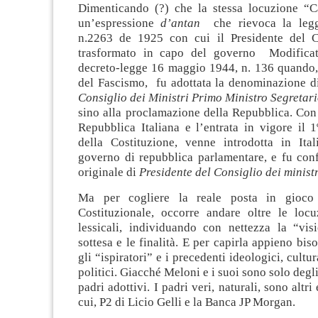
Dimenticando (?) che la stessa locuzione “C
un’espressione
d’antan
che rievoca la legge
n.2263 de 1925 con cui il Presidente del C
trasformato in capo del governo Modificat
decreto-legge 16 maggio 1944, n. 136 quando,
del Fascismo, fu adottata la denominazione 
Consiglio dei Ministri Primo Ministro Segretari
sino alla proclamazione della Repubblica. Con 
Repubblica Italiana e l’entrata in vigore il 
della Costituzione, venne introdotta in Ita
governo di repubblica parlamentare, e fu conf
originale di
Presidente del Consiglio dei ministr
Ma per cogliere la reale posta in gioco
Costituzionale, occorre andare oltre le locu
lessicali, individuando con nettezza la “vi
sottesa e le finalità. E per capirla appieno bi
gli “ispiratori” e i precedenti ideologici, cultu
politici. Giacché Meloni e i suoi sono solo degl
padri adottivi. I padri veri, naturali, sono altri 
cui, P2 di Licio Gelli e la Banca JP Morgan.