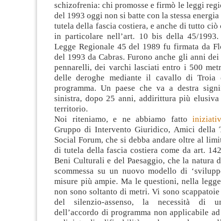
schizofrenia: chi promosse e firmò le leggi regi
del 1993 oggi non si batte con la stessa energia
tutela della fascia costiera, e anche di tutto ciò
in particolare nell’art. 10 bis della 45/1993
Legge Regionale 45 del 1989 fu firmata da Flo
del 1993 da Cabras. Furono anche gli anni dei 
pennarelli, dei varchi lasciati entro i 500 metr
delle deroghe mediante il cavallo di Troia 
programma. Un paese che va a destra signi
sinistra, dopo 25 anni, addirittura più elusiva 
territorio.
Noi riteniamo, e ne abbiamo fatto
iniziat
Gruppo di Intervento Giuridico, Amici della T
Social Forum, che si debba andare oltre al limi
di tutela della fascia costiera come da art. 14
Beni Culturali e del Paesaggio, che la natura de
scommessa su un nuovo modello di ‘sviluppo
misure più ampie. Ma le questioni, nella legge
non sono soltanto di metri. Vi sono scappatoie e
del silenzio-assenso, la necessità di u
dell’accordo di programma non applicabile ad 