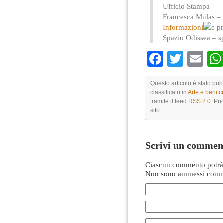
Ufficio Stampa
Francesca Mulas –
Informazioni
e p
Spazio Odissea –
s
Faceboo
Twitte
Em
Questo articolo è stato pu
classificato in
Arte e beni cu
tramite il feed
RSS 2.0
. Pu
sito.
Scrivi un commen
Ciascun commento potrà 
Non sono ammessi comme