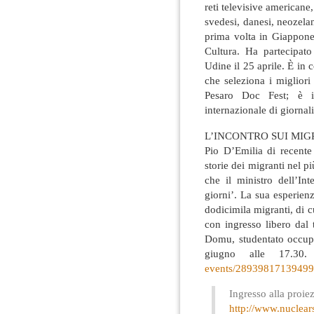
reti televisive americane
svedesi, danesi, neozeland
prima volta in Giappone,
Cultura. Ha partecipato
Udine il 25 aprile. È in
che seleziona i migliori
Pesaro Doc Fest; è in
internazionale di giorna
L’INCONTRO SUI MIG
Pio D’Emilia di recent
storie dei migranti nel 
che il ministro dell’In
giorni’. La sua esperie
dodicimila migranti, di c
con ingresso libero dal
Domu, studentato occup
giugno alle 17.30
events/28939817139499
Ingresso alla proie
http://
www.nuclears