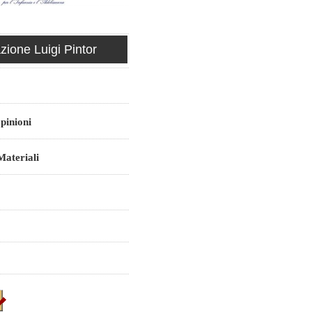
ione Luigi Pintor
pinioni
ateriali