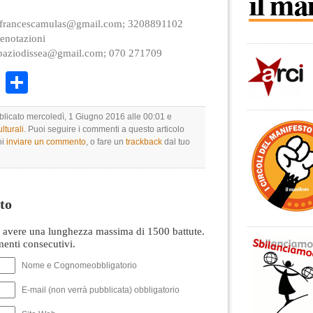
francescamulas@gmail.com
; 3208891102
renotazioni
paziodissea@gmail.com
; 070 271709
k
r
ail
WhatsApp
Condividi
bblicato mercoledì, 1 Giugno 2016 alle 00:01 e
lturali
. Puoi seguire i commenti a questo articolo
oi
inviare un commento
, o fare un
trackback
dal tuo
to
avere una lunghezza massima di 1500 battute.
nti consecutivi.
Nome e Cognomeobbligatorio
E-mail (non verrà pubblicata) obbligatorio