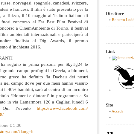
, russe, norvegesi, spagnole, canadesi, svizzere,
esi e francesi. Il film è stato presentato per la
Direttore
 a Tokyo, il 10 maggio all’Istituto Italiano di
Roberto Lod
 fuori concorso al Far East Film Festival di
 concorso a CinemAmbiente di Torino, il festival
 film ambientali internazionali e parteciperà al
oltre finalista al Dig Awards, il premio
lismo d’inchiesta 2016.
Link
RANTI
e ha seguito in prima persona per SkyTg24 le
più grande campo profughi in Grecia, a Idomeni,
terno greco ha definito ‘la Dachau dei nostri
nza nel campo dove per due mesi hanno vissuto
ui il 40% bambini, sarà al centro di un incontro
 titolo ‘Idomeni e dintorni’ in programma a Sa
ato in via Lamarmora 126 a Cagliari lunedì 6
Sito
. Qui l’evento
https://www.facebook.com/
Accedi
8/
zione € 5,00
tory.com/
?lang=it