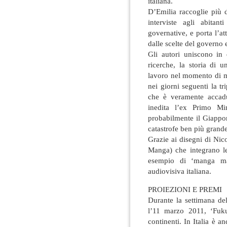
italiana.
D’Emilia raccoglie più d
interviste agli abitant
governative, e porta l’att
dalle scelte del governo 
Gli autori uniscono in 
ricerche, la storia di 
lavoro nel momento di m
nei giorni seguenti la tr
che è veramente accadut
inedita l’ex Primo M
probabilmente il Giappon
catastrofe ben più grande
Grazie ai disegni di Nic
Manga) che integrano l
esempio di ‘manga ma
audiovisiva italiana.
PROIEZIONI E PREMI
Durante la settimana de
l’11 marzo 2011, ‘Fuku
continenti. In Italia è 