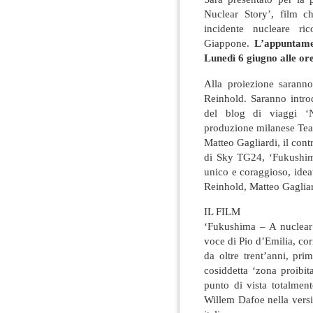
Nuclear Story’, film c
incidente nucleare ri
Giappone.
L’appuntame
Lunedì 6 giugno alle or
Alla proiezione saranno
Reinhold. Saranno introd
del blog di viaggi ‘N
produzione milanese Tea
Matteo Gagliardi, il contr
di Sky TG24, ‘Fukushim
unico e coraggioso, ideat
Reinhold, Matteo Gagliar
IL FILM
‘Fukushima – A nuclear s
voce di Pio d’Emilia, c
da oltre trent’anni, pri
cosiddetta ‘zona proibit
punto di vista totalment
Willem Dafoe nella vers