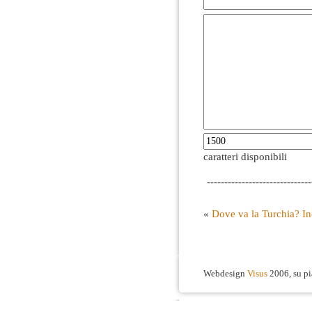
caratteri disponibili
------------------------------
«
Dove va la Turchia? I
Webdesign
Visus
2006, su p