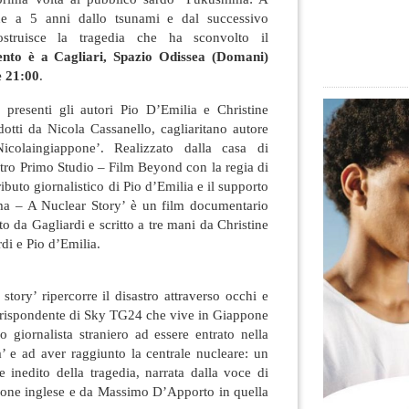
he a 5 anni dallo tsunami e dal successivo
costruisce la tragedia che ha sconvolto il
nto è a Cagliari, Spazio Odissea (Domani)
e 21:00
.
 presenti gli autori Pio D’Emilia e Christine
otti da Nicola Cassanello, cagliaritano autore
icolaingiappone’. Realizzato dalla casa di
tro Primo Studio – Film Beyond con la regia di
ibuto giornalistico di Pio d’Emilia e il supporto
a – A Nuclear Story’ è un film documentario
o da Gagliardi e scritto a
tre mani da Christine
di e Pio d’Emilia.
tory’ ripercorre il disastro attraverso occhi e
orrispondente di Sky TG24 che vive in Giappone
mo giornalista straniero ad essere entrato nella
a’ e ad aver raggiunto la centrale nucleare: un
e inedito della tragedia, narrata dalla voce di
ione inglese e da Massimo D’Apporto in quella