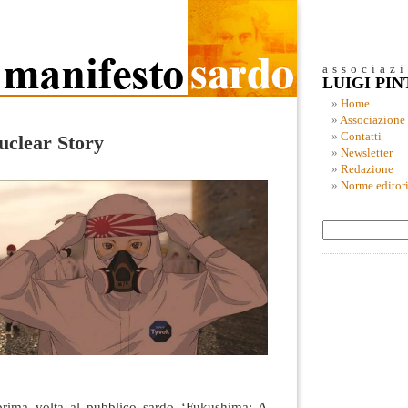
associaz
LUIGI PI
Home
Associazione
Contatti
clear Story
Newsletter
Redazione
Norme editori
 prima volta al pubblico sardo ‘Fukushima: A