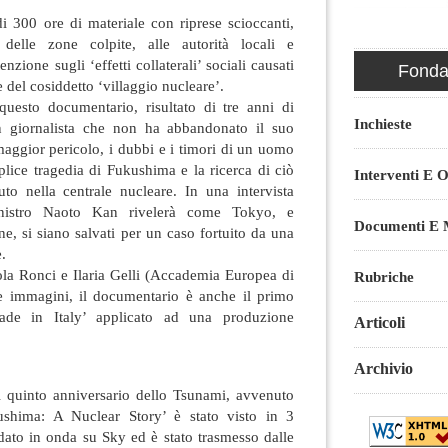
i 300 ore di materiale con riprese scioccanti,
i delle zone colpite, alle autorità locali e
enzione sugli ‘effetti collaterali’ sociali causati
Fondaz
e del cosiddetto ‘villaggio nucleare’.
questo documentario, risultato di tre anni di
Inchieste
un giornalista che non ha abbandonato il suo
aggior pericolo, i dubbi e i timori di un uomo
iplice tragedia di Fukushima e la ricerca di ciò
Interventi E O
o nella centrale nucleare. In una intervista
inistro Naoto Kan rivelerà come Tokyo, e
Documenti E M
e, si siano salvati per un caso fortuito da una
.
ola Ronci e Ilaria Gelli (Accademia Europea di
Rubriche
e immagini, il documentario è anche il primo
de in Italy’ applicato ad una produzione
Articoli
Archivio
l quinto anniversario dello Tsunami, avvenuto
shima: A Nuclear Story’ è stato visto in 3
andato in onda su Sky ed è stato trasmesso dalle