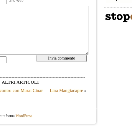
Sito Web
----------------------------------------------------------
ALTRI ARTICOLI
ncontro con Murat Cinar
Lina Mangiacapre
»
iattaforma
WordPress