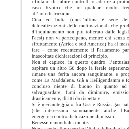
rifiutano di subire controlli o aderire a proto
caso Kyoto) che in qualche modo fren
all’autodistruzione.
Cina ed India (quest’ultima è sede del
delocalizzazioni delle multinazionali che pro
d’inquinamento non più tollerato dalle legisl
Paesi) non vi partecipano, mentre chi senza c
sfruttamento (Africa e sud America) ha al massi
fare – come recentemente il Parlamento pan
inascoltate dichiarazioni di principio.
Non si capisce, in questo quadro, l’entusia
ospitare un altro G8 dopo la ferale esperienz
rimane una ferita ancora sanguinante, e prop
come La Maddalena. Già a Heiligendamm e Ro
concluso niente di buono in quanto ad 
salvaguardare, fumi da diminuire, emissio
drasticamente, diritti da rispettare.
Si è mercanteggiato fra Usa e Russia, gas nat
(che interessano sommamente anche l’Eur
energetica contro dislocazione di missili.
Benessere mondiale: niente.
Non si vede allora perché l’Italia di Prodi e la