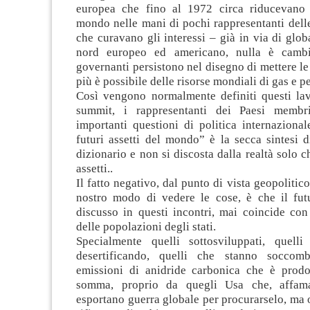
europea che fino al 1972 circa riducevano 
mondo nelle mani di pochi rappresentanti dell
che curavano gli interessi – già in via di glob
nord europeo ed americano, nulla è camb
governanti persistono nel disegno di mettere l
più è possibile delle risorse mondiali di gas e pe
Così vengono normalmente definiti questi lav
summit, i rappresentanti dei Paesi membr
importanti questioni di politica internazional
futuri assetti del mondo” è la secca sintesi 
dizionario e non si discosta dalla realtà solo c
assetti..
Il fatto negativo, dal punto di vista geopolitic
nostro modo di vedere le cose, è che il fu
discusso in questi incontri, mai coincide con 
delle popolazioni degli stati.
Specialmente quelli sottosviluppati, quell
desertificando, quelli che stanno soccom
emissioni di anidride carbonica che è prodot
somma, proprio da quegli Usa che, affamat
esportano guerra globale per procurarselo, ma 