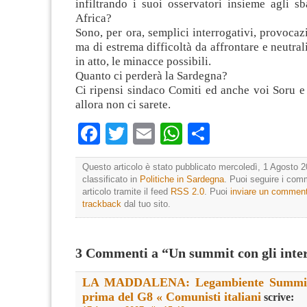
infiltrando i suoi osservatori insieme agli s
Africa?
Sono, per ora, semplici interrogativi, provocazi
ma di estrema difficoltà da affrontare e neutral
in atto, le minacce possibili.
Quanto ci perderà la Sardegna?
Ci ripensi sindaco Comiti ed anche voi Soru e
allora non ci sarete.
Facebook
Twitter
Email
WhatsApp
Condividi
Questo articolo è stato pubblicato mercoledì, 1 Agosto 2
classificato in
Politiche in Sardegna
. Puoi seguire i com
articolo tramite il feed
RSS 2.0
. Puoi
inviare un commen
trackback
dal tuo sito.
3 Commenti a “Un summit con gli inter
LA MADDALENA: Legambiente Summit
prima del G8 « Comunisti italiani
scrive: