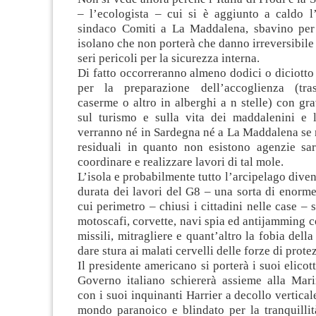
– l’ecologista – cui si è aggiunto a caldo l
sindaco Comiti a La Maddalena, sbavino per
isolano che non porterà che danno irreversibile 
seri pericoli per la sicurezza interna.
Di fatto occorreranno almeno dodici o diciotto 
per la preparazione dell’accoglienza (tra
caserme o altro in alberghi a n stelle) con gra
sul turismo e sulla vita dei maddalenini e 
verranno né in Sardegna né a La Maddalena se 
residuali in quanto non esistono agenzie sa
coordinare e realizzare lavori di tal mole.
L’isola e probabilmente tutto l’arcipelago diven
durata dei lavori del G8 – una sorta di enorm
cui perimetro – chiusi i cittadini nelle case – 
motoscafi, corvette, navi spia ed antijamming c
missili, mitragliere e quant’altro la fobia dell
dare stura ai malati cervelli delle forze di prote
Il presidente americano si porterà i suoi elicott
Governo italiano schiererà assieme alla Mari
con i suoi inquinanti Harrier a decollo vertical
mondo paranoico e blindato per la tranquillit