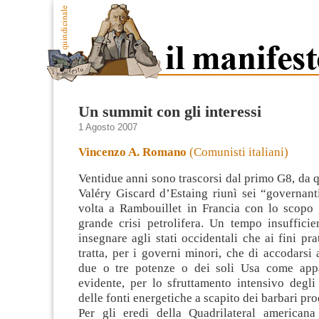
Un summit con gli interessi
1 Agosto 2007
Vincenzo A. Romano
(Comunisti italiani)
Ventidue anni sono trascorsi dal primo G8, da
Valéry Giscard d’Estaing riunì sei “governant
volta a Rambouillet in Francia con lo scopo d
grande crisi petrolifera. Un tempo insufficie
insegnare agli stati occidentali
che ai fini pra
tratta, per i governi minori, che di accodarsi a
due o tre potenze o dei soli Usa come app
evidente, per lo sfruttamento intensivo degli 
delle fonti energetiche a scapito dei barbari pro
Per gli eredi della Quadrilateral americana 