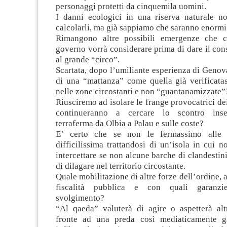
personaggi protetti da cinquemila uomini.
I danni ecologici in una riserva naturale n
calcolarli, ma già sappiamo che saranno enormi
Rimangono altre possibili emergenze che c
governo vorrà considerare prima di dare il con
al grande “circo”.
Scartata, dopo l’umiliante esperienza di Genova
di una “mattanza” come quella già verificatas
nelle zone circostanti e non “guantanamizzate”
Riusciremo ad isolare le frange provocatrici de
continueranno a cercare lo scontro inse
terraferma da Olbia a Palau e sulle coste?
E’ certo che se non le fermassimo alle f
difficilissima trattandosi di un’isola in cui 
intercettare se non alcune barche di clandestin
di dilagare nel territorio circostante.
Quale mobilitazione di altre forze dell’ordine, a
fiscalità pubblica e con quali garanzi
svolgimento?
“Al qaeda” valuterà di agire o aspetterà alt
fronte ad una preda così mediaticamente gh