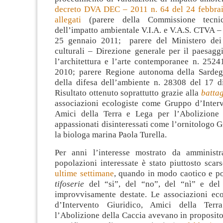
decreto DVA DEC – 2011 n. 64 del 24 febbra
allegati
(parere della Commissione tecnic
dell’impatto ambientale V.I.A. e V.A.S. CTVA –
25 gennaio 2011; parere del Ministero dei 
culturali – Direzione generale per il paesaggio
l’architettura e l’arte contemporanee n. 2524
2010; parere Regione autonoma della Sardeg
della difesa dell’ambiente n. 28308 del 17 
Risultato ottenuto soprattutto grazie alla
battag
associazioni ecologiste come Gruppo d’Interv
Amici della Terra e Lega per l’Abolizione 
appassionati disinteressati come l’ornitologo G
la biologa marina Paola Turella.
Per anni l’interesse mostrato da amministr
popolazioni interessate è stato piuttosto scar
ultime settimane
, quando in modo caotico e po
tifoserie
del “si”, del “no”, del “nì” e del
improvvisamente destate. Le associazioni ec
d’Intervento Giuridico, Amici della Ter
l’Abolizione della Caccia avevano in proposit