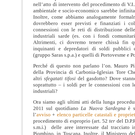
nell’atto di intervento del procedimento di V.I.
ambientale e socio-economico sarebbe infini
Inoltre, come abbiamo analogamente formalm
dovrebbero esser previsti e finanziati i co
connessioni con le reti di distribuzione dell
industriali sarde (es. con i fondi comunit
Altrimenti, ci dovremo tenere chissà fin q
inquinanti e depredatori di soldi pubblici
(gruppo Saras s.p.a.) e quelli di Portovesme e P
Perché di questo non parlano l’on. Mauro Pili
della Provincia di Carbonia-Iglesias Tore Che
altri
sfegatati tifosi
del gasdotto? Dove stanno
soprattutto – i soldi per le connessioni con 
industriali?
Ora siamo agli ultimi atti della lunga procedu
2011 sul quotidiano
La Nuova Sardegna
è s
l’
avviso
+
elenco particelle catastali e propriet
procedimento di esproprio (art. 52
ter
del D.P.
s.m.i.) delle aree interessate dal tracciato 
Piombino, in Toscana. Inoltre, il Ministero de