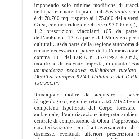
imponendo solo minime modifiche di traccia
nella parte a mare: la prateria di
Posidonia oce
è di 78.700 mq. rispetto ai 175.800 della vers
Galsi, con una riduzione di circa 97.000 mq.),
112 prescrizioni vincolanti (65 da parte
dell’ambiente, 17 da parte del Ministero per i
culturali, 30 da parte della Regione autonoma d
rimane necessario il parere della Commissione 
comma 10°, del D.P.R. n. 357/1997 e s.m.i.)
modifiche di tracciato imposte, in quanto
“com
un’
incidenza
negativa sull’habitat tutelat
Direttiva europea 92/43 Habitat e dei D.P.R
120/2003”
.
Rimangono inoltre da acquisire i parer
idrogeologico (regio decreto n. 3267/1923 e s.m.
competenti Ispettorati del Corpo forestale
ambientale, l’autorizzazione integrata ambient
centrale di compressione di Olbia, l’approvazi
caratterizzazione per l’attraversamento di
dismesse, eventuali ulteriori prescrizioni