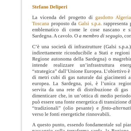
Stefano Deliperi
La vicenda del progetto di
gasdotto Algeri
Toscana
proposto da
Galsi s.p.a.
rappresenta 
emblematico di come le cose nascano e si
Sardegna. A cavolo. O
a membro di segugio
, co
C’è una società di infrastrutture (Galsi s.p.a.
indirettamente riconducibile a Stati e regioni 
Regione autonoma della Sardegna) o magrebin
intende realizzare un’infrastruttura energ
“strategica” dall’Unione Europea. L’obiettivo è 
di metri cubi di gas naturale dai giacimenti al
europea. La Sardegna, poi, è l’unica regio
servita da una rete di distribuzione di gas 
dimenticare che, in un’ottica di medio periodo,
può essere una fonte energetica di transizione da
“tradizionali” (olio pesante) e
finto-alternat
verso le fonti energetiche rinnovabili.
A questo punto, essendo fondamentale sul pia
passaggio sulla terraferma sarda, la Regione