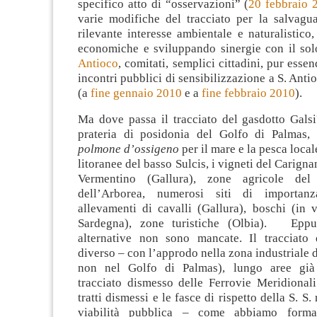
specifico atto di “osservazioni” (
20 febbraio 
varie modifiche del tracciato per la salvagua
rilevante interesse ambientale e naturalistico,
economiche e sviluppando sinergie con il so
Antioco
, comitati, semplici cittadini, pur esse
incontri pubblici di sensibilizzazione a S. Anti
(a
fine gennaio 2010
e a
fine febbraio 2010
).
Ma dove passa il tracciato del gasdotto Gals
prateria di posidonia del Golfo di Palmas,
polmone d’ossigeno
per il mare e la pesca loca
litoranee del basso Sulcis, i vigneti del Carigna
Vermentino (Gallura), zone agricole de
dell’Arborea, numerosi siti di importanz
allevamenti di cavalli (Gallura), boschi (in v
Sardegna), zone turistiche (Olbia). Eppu
alternative non sono mancate. Il tracciato
diverso – con l’approdo nella zona industriale 
non nel Golfo di Palmas), lungo aree già
tracciato dismesso delle Ferrovie Meridionali
tratti dismessi e le fasce di rispetto della S. S. 
viabilità pubblica – come abbiamo forma