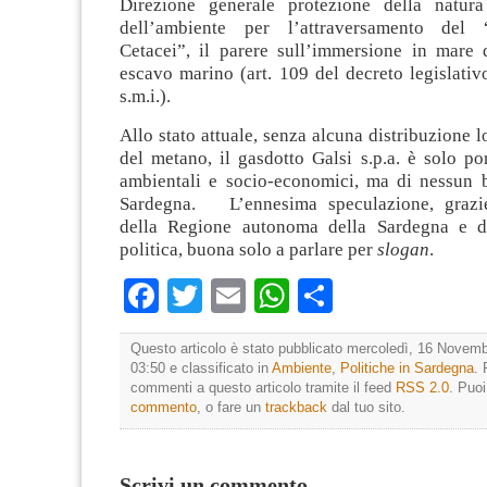
Direzione generale protezione della natura
dell’ambiente per l’attraversamento del 
Cetacei”, il parere sull’immersione in mare d
escavo marino (art. 109 del decreto legislati
s.m.i.).
Allo stato attuale, senza alcuna distribuzione 
del metano, il gasdotto Galsi s.p.a. è solo po
ambientali e socio-economici, ma di nessun b
Sardegna. L’ennesima speculazione, grazie 
della Regione autonoma della Sardegna e de
politica, buona solo a parlare per
slogan
.
Facebook
Twitter
Email
WhatsApp
Condividi
Questo articolo è stato pubblicato mercoledì, 16 Novemb
03:50 e classificato in
Ambiente
,
Politiche in Sardegna
. 
commenti a questo articolo tramite il feed
RSS 2.0
. Puo
commento
, o fare un
trackback
dal tuo sito.
Scrivi un commento