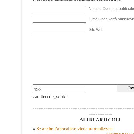
Nome e Cognomeobbligato
E-mail (non verrà pubblicata
Sito Web
caratteri disponibili
--------------------------------------------------------
-------------
ALTRI ARTICOLI
«
Se anche l’apocalisse viene normalizzata
Cinema per Ga