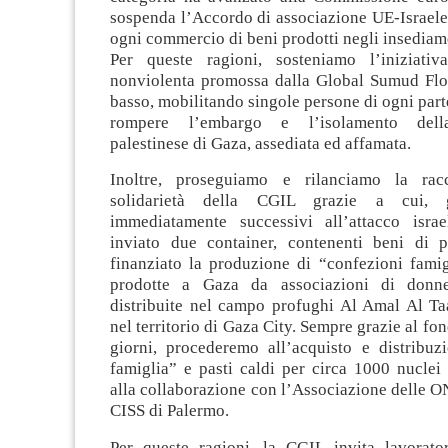
sospenda l’Accordo di associazione UE-Israele
ogni commercio di beni prodotti negli insediamen
Per queste ragioni, sosteniamo l’iniziativ
nonviolenta promossa dalla Global Sumud Floti
basso, mobilitando singole persone di ogni par
rompere l’embargo e l’isolamento dell
palestinese di Gaza, assediata ed affamata.
Inoltre, proseguiamo e rilanciamo la rac
solidarietà della CGIL grazie a cui,
immediatamente successivi all’attacco isra
inviato due container, contenenti beni di p
finanziato la produzione di “confezioni famig
prodotte a Gaza da associazioni di donne
distribuite nel campo profughi Al Amal Al Taa
nel territorio di Gaza City. Sempre grazie al fo
giorni, procederemo all’acquisto e distribuz
famiglia” e pasti caldi per circa 1000 nuclei 
alla collaborazione con l’Associazione delle ON
CISS di Palermo.
Per queste ragioni, la CGIL invita lavoratori