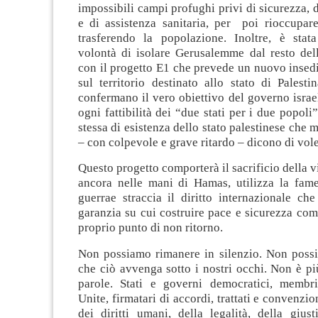
impossibili campi profughi privi di sicurezza, d
e di assistenza sanitaria, per poi rioccupare
trasferendo la popolazione. Inoltre, è stat
volontà di isolare Gerusalemme dal resto dell
con il progetto E1 che prevede un nuovo insed
sul territorio destinato allo stato di Palesti
confermano il vero obiettivo del governo israe
ogni fattibilità dei “due stati per i due popoli”
stessa di esistenza dello stato palestinese che 
– con colpevole e grave ritardo – dicono di vol
Questo progetto comporterà il sacrificio della v
ancora nelle mani di Hamas, utilizza la fa
guerrae straccia il diritto internazionale ch
garanzia su cui costruire pace e sicurezza co
proprio punto di non ritorno.
Non possiamo rimanere in silenzio. Non poss
che ciò avvenga sotto i nostri occhi. Non è pi
parole. Stati e governi democratici, membr
Unite, firmatari di accordi, trattati e convenzion
dei diritti umani, della legalità, della giusti