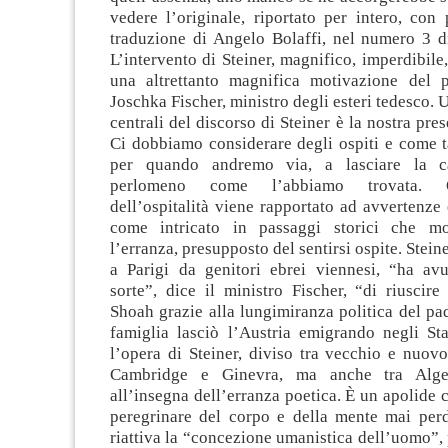
vedere l’originale, riportato per intero, con
traduzione di Angelo Bolaffi, nel numero 3 
L’intervento di Steiner, magnifico, imperdibile
una altrettanto magnifica motivazione del 
Joschka Fischer, ministro degli esteri tedesco. 
centrali del discorso di Steiner è la nostra pres
Ci dobbiamo considerare degli ospiti e come tal
per quando andremo via, a lasciare la c
perlomeno come l’abbiamo trovata. 
dell’ospitalità viene rapportato ad avvertenze
come intricato in passaggi storici che mo
l’erranza, presupposto del sentirsi ospite. Stein
a Parigi da genitori ebrei viennesi, “ha avu
sorte”, dice il ministro Fischer, “di riuscire
Shoah grazie alla lungimiranza politica del pa
famiglia lasciò l’Austria emigrando negli Sta
l’opera di Steiner, diviso tra vecchio e nuovo
Cambridge e Ginevra, ma anche tra Alge
all’insegna dell’erranza poetica. È un apolide 
peregrinare del corpo e della mente mai per
riattiva la “concezione umanistica dell’uomo”, 