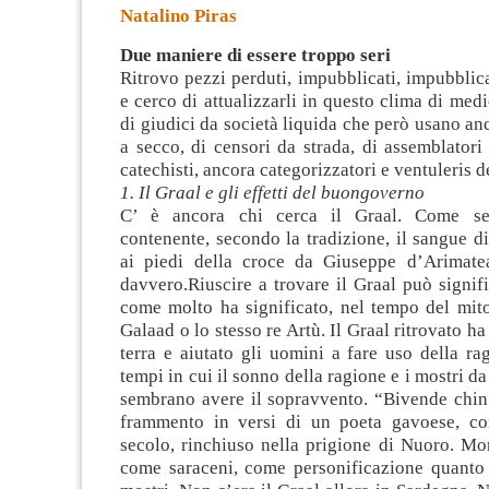
Natalino Piras
Due maniere di essere troppo seri
Ritrovo pezzi perduti, impubblicati, impubblicab
e cerco di attualizzarli in questo clima di medi
di giudici da società liquida che però usano an
a secco,
di censori da strada, di assemblatori 
catechisti, ancora categorizzatori e ventuleris de
1. Il Graal e gli effetti del buongoverno
C’ è ancora chi cerca il Graal. Come se
contenente, secondo la tradizione, il sangue di
ai piedi della croce da Giuseppe d’Arimatea
davvero.Riuscire a trovare il Graal può signif
come molto ha significato, nel tempo del mito
Galaad o lo stesso re Artù. Il Graal ritrovato ha f
terra e aiutato gli uomini a fare uso della ra
tempi in cui il sonno della ragione e i mostri d
sembrano avere il sopravvento. “Bivende chin 
frammento in versi di un poeta gavoese, co
secolo, rinchiuso nella prigione di Nuoro. Mo
come saraceni, come personificazione quanto