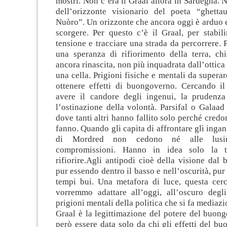
mostri. Non c’era il Graal allora in Sardegna. 
dell’orizzonte visionario del poeta “ghett
Nuòro”. Un orizzonte che ancora oggi è arduo e
scorgere. Per questo c’è il Graal, per stabil
tensione e tracciare una strada da percorrere. 
una speranza di rifiorimento della terra, ch
ancora rinascita, non più inquadrata dall’ottica
una cella. Prigioni fisiche e mentali da superar
ottenere effetti di buongoverno. Cercando il
avere il candore degli ingenui, la prudenza
l’ostinazione della volontà. Parsifal o Galaad 
dove tanti altri hanno fallito solo perché credo
fanno. Quando gli capita di affrontare gli inga
di Mordred non cedono né alle lusi
compromissioni. Hanno in idea solo la t
rifiorire.Agli antipodi cioè della visione dal 
pur essendo dentro il basso e nell’oscurità, pu
tempi bui. Una metafora di luce, questa cer
vorremmo adattare all’oggi, all’oscuro degl
prigioni mentali della politica che si fa mediazi
Graal è la legittimazione del potere del buon
però essere data solo da chi gli effetti del b