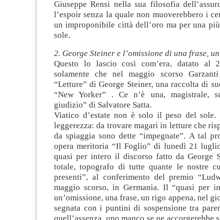
Giuseppe Rensi nella sua filosofia dell’assu
l’espoir senza la quale non muoverebbero i ce
un improponibile città dell’oro ma per una più 
sole.
2. George Steiner e l’omissione di una frase, u
Questo lo lascio così com’era, datato al 
solamente che nel maggio scorso Garzanti
“Letture” di George Steiner, una raccolta di suo
“New Yorker” . Ce n’è una, magistrale, s
giudizio” di Salvatore Satta.
Viatico d’estate non è solo il peso del sole.
leggerezza: da trovare magari in letture che ris
da spiaggia sono dette “impegnate”. A tal pro
opera meritoria “Il Foglio” di lunedì 21 lugli
quasi per intero il discorso fatto da George S
totale, topografo di tutte quante le nostre c
presenti”, al conferimento del premio “Lud
maggio scorso, in Germania. Il “quasi per i
un’omissione, una frase, un rigo appena, nel gio
segnata con i puntini di sospensione tra pare
quell’assenza, uno manco se ne accorgerebbe s