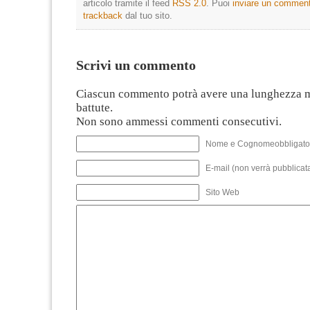
articolo tramite il feed
RSS 2.0
. Puoi
inviare un commen
trackback
dal tuo sito.
Scrivi un commento
Ciascun commento potrà avere una lunghezza 
battute.
Non sono ammessi commenti consecutivi.
Nome e Cognomeobbligato
E-mail (non verrà pubblicata
Sito Web