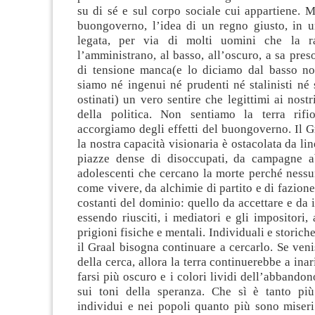
su di sé e sul corpo sociale cui appartiene. 
buongoverno, l’idea di un regno giusto, in u
legata, per via di molti uomini che la r
l’amministrano, al basso, all’oscuro, a sa pres
di tensione manca(e lo diciamo dal basso n
siamo né ingenui né prudenti né stalinisti né 
ostinati) un vero sentire che legittimi ai nostr
della politica. Non sentiamo la terra rifi
accorgiamo degli effetti del buongoverno. Il G
la nostra capacità visionaria è ostacolata da lin
piazze dense di disoccupati, da campagne a
adolescenti che cercano la morte perché nessu
come vivere, da alchimie di partito e di fazione
costanti del dominio: quello da accettare e da
essendo riusciti, i mediatori e gli impositori, 
prigioni fisiche e mentali. Individuali e storic
il Graal bisogna continuare a cercarlo. Se ven
della cerca, allora la terra continuerebbe a inar
farsi più oscuro e i colori lividi dell’abbando
sui toni della speranza. Che sì è tanto più
individui e nei popoli quanto più sono miseri 