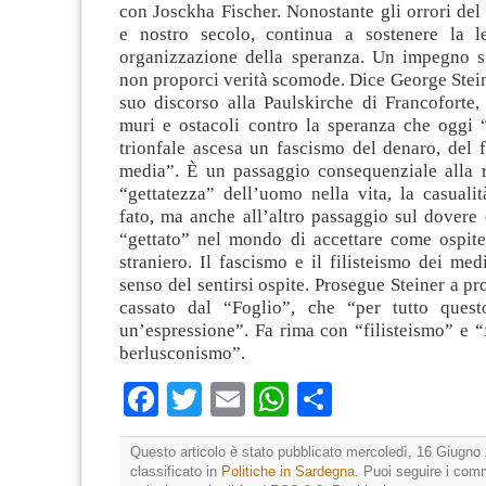
con Josckha Fischer. Nonostante gli orrori de
e nostro secolo, continua a sostenere la l
organizzazione della speranza. Un impegno s
non proporci verità scomode. Dice George Steine
suo discorso alla Paulskirche di Francoforte,
muri e ostacoli contro la speranza che oggi 
trionfale ascesa un fascismo del denaro, del f
media”. È un passaggio consequenziale alla ri
“gettatezza” dell’uomo nella vita, la casuali
fato, ma anche all’altro passaggio sul dovere
“gettato” nel mondo di accettare come ospite
straniero. Il fascismo e il filisteismo dei med
senso del sentirsi ospite. Prosegue Steiner a pr
cassato dal “Foglio”, che “per tutto quest
un’espressione”. Fa rima con “filisteismo” e “
berlusconismo”.
Facebook
Twitter
Email
WhatsApp
Condividi
Questo articolo è stato pubblicato mercoledì, 16 Giugno 
classificato in
Politiche in Sardegna
. Puoi seguire i com