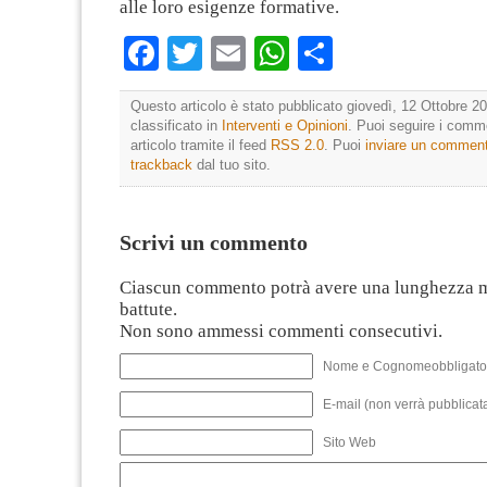
alle loro esigenze formative.
Facebook
Twitter
Email
WhatsApp
Condividi
Questo articolo è stato pubblicato giovedì, 12 Ottobre 20
classificato in
Interventi e Opinioni
. Puoi seguire i comm
articolo tramite il feed
RSS 2.0
. Puoi
inviare un commen
trackback
dal tuo sito.
Scrivi un commento
Ciascun commento potrà avere una lunghezza 
battute.
Non sono ammessi commenti consecutivi.
Nome e Cognomeobbligato
E-mail (non verrà pubblicata
Sito Web