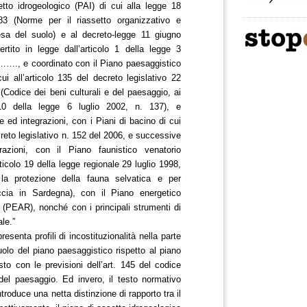
tto idrogeologico (PAI) di cui alla legge 18
3 (Norme per il riassetto organizzativo e
fesa del suolo) e al decreto-legge 11 giugno
rtito in legge dall’articolo 1 della legge 3
……., e coordinato con il Piano paesaggistico
ui all’articolo 135 del decreto legislativo 22
(Codice dei beni culturali e del paesaggio, ai
o 10 della legge 6 luglio 2002, n. 137), e
 ed integrazioni, con i Piani di bacino di cui
ecreto legislativo n. 152 del 2006, e successive
razioni, con il Piano faunistico venatorio
rticolo 19 della legge regionale 29 luglio 1998,
a protezione della fauna selvatica e per
accia in Sardegna), con il Piano energetico
 (PEAR), nonché con i principali strumenti di
le.”
esenta profili di incostituzionalità nella parte
uolo del piano paesaggistico rispetto al piano
rasto con le previsioni dell’art. 145 del codice
 del paesaggio. Ed invero, il testo normativo
troduce una netta distinzione di rapporto tra il