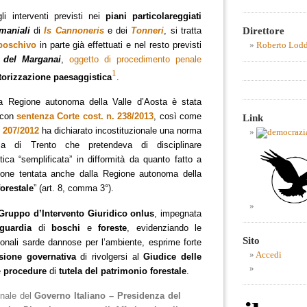
gli interventi previsti nei
piani particolareggiati
Direttore
maniali
di
Is Cannoneris
e dei
Tonneri
, si tratta
 boschivo
in parte già effettuati e nel resto previsti
Roberto Lod
 del Marganai
,
oggetto di procedimento penale
1
torizzazione paesaggistica
.
la Regione autonoma della Valle d’Aosta è stata
e con
sentenza Corte cost. n. 238/2013
, così come
Link
. 207/2012
ha dichiarato incostituzionale una norma
ma di Trento che pretendeva di disciplinare
tica “semplificata” in difformità da quanto fatto a
azione tentata anche dalla Regione autonoma della
forestale
” (art. 8, comma 3°).
Gruppo d’Intervento Giuridico onlus
, impegnata
aguardia
di
boschi
e
foreste
, evidenziando le
Sito
onali sarde dannose per l’ambiente, esprime forte
Accedi
sione governativa
di rivolgersi al
Giudice delle
e
procedure
di
tutela del patrimonio forestale
.
onale del
Governo Italiano – Presidenza del