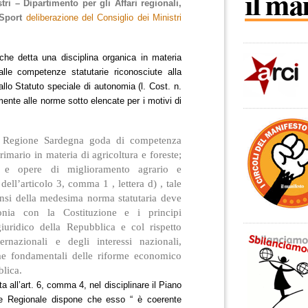
tri – Dipartimento per gli Affari regionali,
 Sport
deliberazione del Consiglio dei Ministri
he detta una disciplina organica in materia
alle competenze statutarie riconosciute alla
lo Statuto speciale di autonomia (l. Cost. n.
mente alle norme sotto elencate per i motivi di
la Regione Sardegna goda di competenza
primario in materia di agricoltura e foreste;
e e opere di miglioramento agrario e
 dell’articolo 3, comma 1 , lettera d) , tale
nsi della medesima norma statutaria deve
onia con la Costituzione e i principi
iuridico della Repubblica e col rispetto
ernazionali e degli interessi nazionali,
e fondamentali delle riforme economico
blica.
 all’art. 6, comma 4, nel disciplinare il Piano
le Regionale dispone che esso “ è coerente