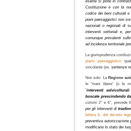
esame si pone in contrasto
Costituzione e con la no
codice dei beni culturali e
piani paesaggistici non son
nazionali o regionali di s
interventi settoriali e, p
comunque prevalenti sulle 
ad incidenza territoriale pr
La giurisprudenza costituz
piano paesaggistico
quale
vincolante (es.
sentenze nn
Non solo. La
Regione aut
le “mani libere” (o le
m
“
interventi selvicolturali
boscate prescindendo dal
commi 2° e 6°, prevede il 
per gli interventi di
trasfo
lettera
b
, del decreto legi
preventiva autorizzazione p
modificano lo stato dei luo