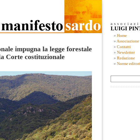
associaz
LUIGI PI
Home
Associazione
Contatti
nale impugna la legge forestale
Newsletter
la Corte costituzionale
Redazione
Norme editori