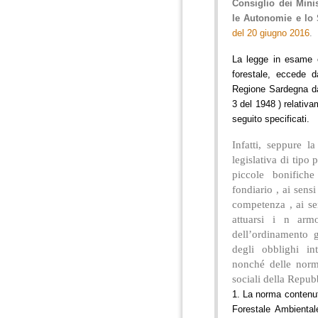
Consiglio dei Minis
le Autonomie e lo
del 20 giugno 2016
.
La legge in esame c
forestale, eccede d
Regione Sardegna dal
3 del 1948 ) relativa
seguito specificati.
Infatti, seppure 
legislativa di tipo 
piccole bonifich
fondiario , ai sensi
competenza , ai se
attuarsi i n arm
dell’ordinamento g
degli obblighi int
nonché delle norm
sociali della Repub
1. La norma contenuta
Forestale Ambienta