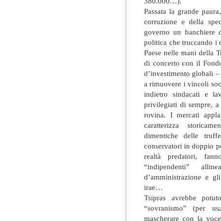
380.000…).
Passata la grande paura,
corruzione e della spe
governo un banchiere di 
politica che truccando i
Paese nelle mani della T
di concerto con il Fond
d’investimento globali – s
a rimuovere i vincoli soci
indietro sindacati e lav
privilegiati di sempre, 
rovina. I mercati appla
caratterizza storicam
dimentiche delle tru
conservatori in doppio p
realtà predatori, fan
“indipendenti” alli
d’amministrazione e gli
irae…
Tsipras avrebbe potut
“sovranismo” (per us
mascherare con la voce 