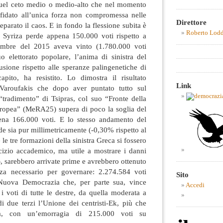
 quel ceto medio o medio-alto che nel momento
affidato all’unica forza non compromessa nelle
Direttore
parato il caos. E in fondo la flessione subita è
Roberto Lod
: Syriza perde appena 150.000 voti rispetto a
tembre del 2015 aveva vinto (1.780.000 voti
o elettorato popolare, l’anima di sinistra del
usione rispetto alle speranze palingenetiche di
apito, ha resistito. Lo dimostra il risultato
Link
 Varoufakis che dopo aver puntato tutto sul
“tradimento” di Tsipras, col suo “Fronte della
uropea” (MeRA25) supera di poco la soglia del
na 166.000 voti. E lo stesso andamento del
de sia pur millimetricamente (-0,30% rispetto al
le tre formazioni della sinistra Greca si fossero
rcizio accademico, ma utile a mostrare i danni
o), sarebbero arrivate prime e avrebbero ottenuto
za necessario per governare: 2.274.584 voti
Sito
Nuova Democrazia che, per parte sua, vince
Accedi
 i voti di tutte le destre, da quella moderata a
 di due terzi l’Unione dei centristi-Ek, più che
a, con un’emorragia di 215.000 voti su