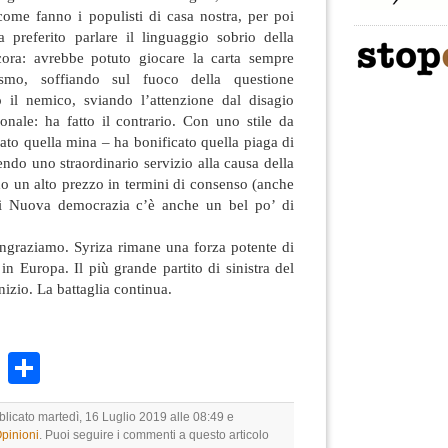
me fanno i populisti di casa nostra, per poi
a preferito parlare il linguaggio sobrio della
ncora: avrebbe potuto giocare la carta sempre
ismo, soffiando sul fuoco della questione
 il nemico, sviando l’attenzione dal disagio
ionale: ha fatto il contrario. Con uno stile da
cato quella mina – ha bonificato quella piaga di
endo uno straordinario servizio alla causa della
 un alto prezzo in termini di consenso (anche
di Nuova democrazia c’è anche un bel po’ di
ringraziamo. Syriza rimane una forza potente di
in Europa. Il più grande partito di sinistra del
nizio. La battaglia continua.
k
r
ail
WhatsApp
Condividi
blicato martedì, 16 Luglio 2019 alle 08:49 e
Opinioni
. Puoi seguire i commenti a questo articolo