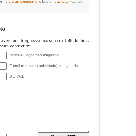
oi
inviare un commento
, o fare un
trackback
dal tuo
to
avere una lunghezza massima di 1500 battute.
nti consecutivi.
Nome e Cognomeobbligatorio
E-mail (non verrà pubblicata) obbligatorio
Sito Web