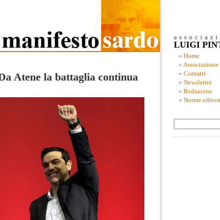
associaz
LUIGI PI
Home
Associazione
Contatti
Da Atene la battaglia continua
Newsletter
Redazione
Norme editori