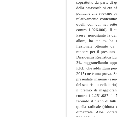
soprattutto da parte di
della catastrofe si era 
politiche che avevano pre
relativamente contenuta
quelli con cui nel set
contro 1.926.000). Il su
Paese, nonostante la del
allora, ha tenuto, ha c
frazionale ottenuto da
rancore per il presunto 
Dissidenza Realistica E
3% raggranellando appe
KKE, che addirittura per
2015) ne è una prova. Se 
presentate insieme (ese
del settarismo velleitari
il premio di maggioran
contro i 2.251.087 di 
facendo il pieno di tutti
quella radicale (ridotta
dimezzata Alba dorat