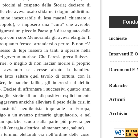
 piccini al cospetto della Storia) decisero di
elle che aveva osato sfidarne i dogmi addirittura
mine inescusabile di lesa maestà chiamare a
Fondaz
o popolo), e imposero una “cura” che avrebbe
gurarsi un piccolo Paese già dissanguato dalle
uppo con i suoi Memoranda gli aveva elargito. Il
Inchieste
ro quanto feroce: arrendersi o perire. E non c’è
esso di lupi fossero in tanti a sperare nella
Interventi E O
l governo morisse. Che l’eresia greca finisse.
rire, o meglio di non lasciar morire il proprio
Documenti E M
 avvenuto se avesse alzato la bandiera
 e fatto saltare quel tavolo di tortura, con la
Bce, le banche fallite, gli interessi sul debito
Rubriche
). Decise di affrontare i successivi quattro anni
aglie strette di un dispositivo esplicitamente
Articoli
ggravare anziché alleviare il peso della crisi in
usterità neoliberista imperante in Europa,
Archivio
igo a un avanzo primario giugulatorio, e nel
n qualche scudo sulla parte più povera per
iali (energia elettrica, alimentazione, salute).
termini elettorali era nell’ordine delle cose: