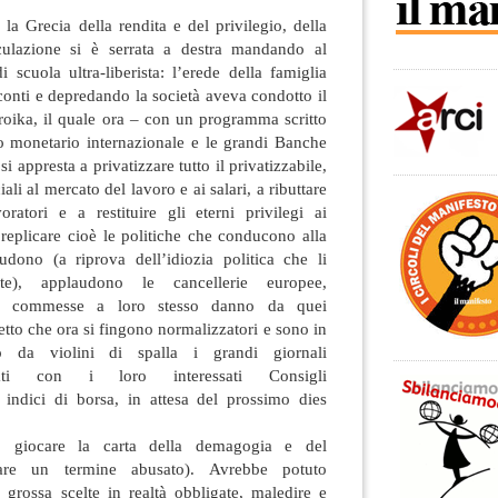
 la Grecia della rendita e del privilegio, della
culazione si è serrata a destra mandando al
scuola ultra-liberista: l’erede della famiglia
 conti e depredando la società aveva condotto il
roika, il quale ora – con un programma scritto
o monetario internazionale e le grandi Banche
i appresta a privatizzare tutto il privatizzabile,
ali al mercato del lavoro e ai salari, a ributtare
oratori e a restituire gli eterni privilegi ai
a replicare cioè le politiche che conducono alla
udono (a riprova dell’idiozia politica che li
ente), applaudono le cancellerie europee,
ffe commesse a loro stesso danno da quei
etto che ora si fingono normalizzatori e sono in
no da violini di spalla i grandi giornali
neati con i loro interessati Consigli
 indici di borsa, in attesa del prossimo dies
o giocare la carta della demagogia e del
are un termine abusato). Avrebbe potuto
grossa scelte in realtà obbligate, maledire e