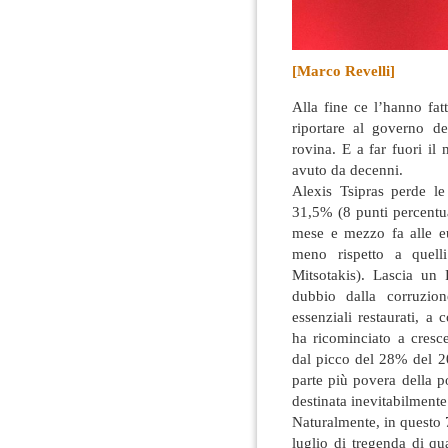
[Marco Revelli]
Alla fine ce l’hanno fatt
riportare al governo d
rovina. E a far fuori i
avuto da decenni
.
Alexis Tsipras perde le 
31,5% (8 punti percentua
mese e mezzo fa alle eu
meno rispetto a quel
Mitsotakis). Lascia un 
dubbio dalla corruzion
essenziali restaurati, a
ha ricominciato a cresce
dal picco del 28% del 20
parte più povera della p
destinata inevitabilment
Naturalmente, in questo 7 
luglio di tregenda di qu