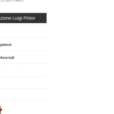
ione Luigi Pintor
pinioni
ateriali