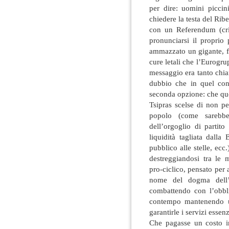
per dire: uomini piccini
chiedere la testa del Rib
con un Referendum (cri
pronunciarsi il propri
ammazzato un gigante, fi
cure letali che l’Eurogr
messaggio era tanto chia
dubbio che in quel cons
seconda opzione: che que
Tsipras scelse di non pe
popolo (come sarebbe
dell’orgoglio di partito
liquidità tagliata dalla 
pubblico alle stelle, ecc.
destreggiandosi tra le m
pro-ciclico, pensato per a
nome del dogma dell’a
combattendo con l’obbl
contempo mantenendo u
garantirle i servizi essenz
Che pagasse un costo in 