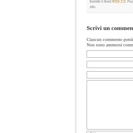
tramite il feed
RSS 2.0
. Pu
sito.
Scrivi un commen
Ciascun commento potrà 
Non sono ammessi comme