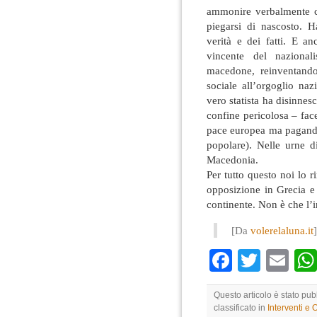
ammonire verbalmente co
piegarsi di nascosto. H
verità e dei fatti. E a
vincente del nazional
macedone, reinventando
sociale all’orgoglio naz
vero statista ha disinnes
confine pericolosa – fac
pace europea ma pagando
popolare). Nelle urne 
Macedonia.
Per tutto questo noi lo 
opposizione in Grecia e 
continente. Non è che l’i
[Da
volerelaluna.it
]
Faceboo
Twitte
Em
Questo articolo è stato pub
classificato in
Interventi e 