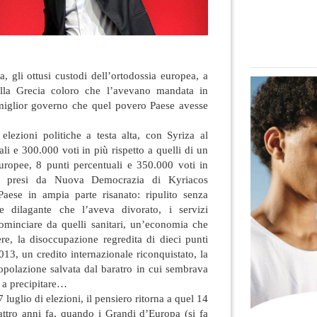
a, gli ottusi custodi dell’ortodossia europea, a
ella Grecia coloro che l’avevano mandata in
l miglior governo che quel povero Paese avesse
elezioni politiche a testa alta, con Syriza al
li e 300.000 voti in più rispetto a quelli di un
ropee, 8 punti percentuali e 350.000 voti in
li presi da Nuova Democrazia di Kyriacos
Paese in ampia parte risanato: ripulito senza
e dilagante che l’aveva divorato, i servizi
 cominciare da quelli sanitari, un’economia che
re, la disoccupazione regredita di dieci punti
13, un credito internazionale riconquistato, la
opolazione salvata dal baratro in cui sembrava
e a precipitare…
luglio di elezioni, il pensiero ritorna a quel 14
attro anni fa, quando i Grandi d’Europa (si fa