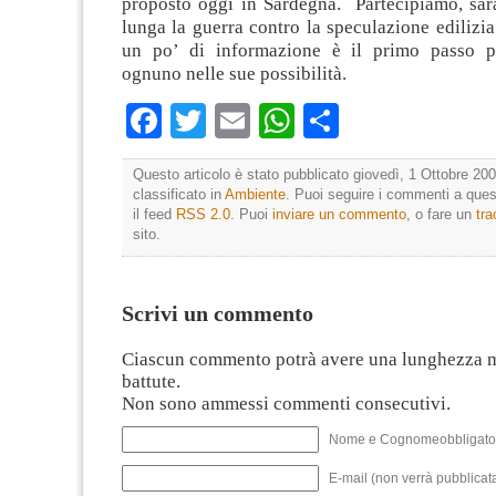
proposto oggi in Sardegna. Partecipiamo, sar
lunga la guerra contro la speculazione edilizi
un po’ di informazione è il primo passo pe
ognuno nelle sue possibilità.
Facebook
Twitter
Email
WhatsApp
Condividi
Questo articolo è stato pubblicato giovedì, 1 Ottobre 200
classificato in
Ambiente
. Puoi seguire i commenti a quest
il feed
RSS 2.0
. Puoi
inviare un commento
, o fare un
tr
sito.
Scrivi un commento
Ciascun commento potrà avere una lunghezza 
battute.
Non sono ammessi commenti consecutivi.
Nome e Cognomeobbligato
E-mail (non verrà pubblicata