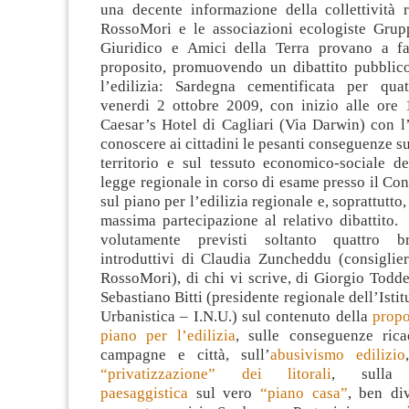
una decente informazione della collettività r
RossoMori e le associazioni ecologiste Grup
Giuridico e Amici della Terra provano a fa
proposito, promuovendo un dibattito pubblic
l’edilizia: Sardegna cementificata per qua
venerdi 2 ottobre 2009, con inizio alle ore 1
Caesar’s Hotel di Cagliari (Via Darwin) con l’
conoscere ai cittadini le pesanti conseguenze su
territorio e sul tessuto economico-sociale de
legge regionale in corso di esame presso il Con
sul piano per l’edilizia regionale e, soprattutto,
massima partecipazione al relativo dibattito
volutamente previsti soltanto quattro br
introduttivi di Claudia Zuncheddu (consiglier
RossoMori), di chi vi scrive, di Giorgio Todde 
Sebastiano Bitti (presidente regionale dell’Isti
Urbanistica – I.N.U.) sul contenuto della
propo
piano per l’edilizia
, sulle conseguenze rica
campagne e città, sull’
abusivismo edilizio
“privatizzazione” dei litorali
, sull
paesaggistica
sul vero
“piano casa”
, ben di