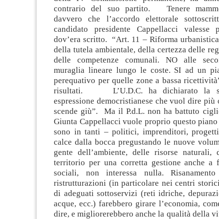
contrario del suo partito. Tenere mammo
davvero che l’accordo elettorale sottoscrit
candidato presidente Cappellacci valesse p
dov’era scritto. “Art. 11 – Riforma urbanistica
della tutela ambientale, della certezza delle reg
delle competenze comunali. NO alle seco
muraglia lineare lungo le coste. SI ad un pi
perequativo per quelle zone a bassa ricettività”
risultati. L’U.D.C. ha dichiarato la su
espressione democristianese che vuol dire più
scende giù”. Ma il P.d.L. non ha battuto cigl
Giunta Cappellacci vuole proprio questo piano p
sono in tanti – politici, imprenditori, progett
calce dalla bocca pregustando le nuove volum
gente dell’ambiente, delle risorse naturali, 
territorio per una corretta gestione anche a 
sociali, non interessa nulla. Risanamento 
ristrutturazioni (in particolare nei centri storic
di adeguati sottoservizi (reti idriche, depurazi
acque, ecc.) farebbero girare l’economia, com
dire, e migliorerebbero anche la qualità della v