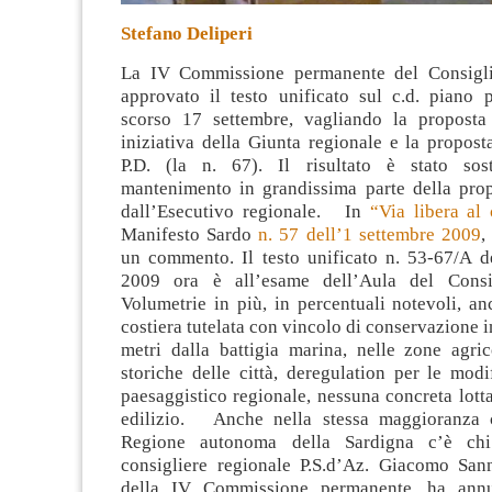
Stefano Deliperi
La IV Commissione permanente del Consigli
approvato il testo unificato sul c.d. piano p
scorso 17 settembre, vagliando la proposta
iniziativa della Giunta regionale e la propost
P.D. (la n. 67). Il
risultato è stato sost
mantenimento in grandissima parte della prop
dall’Esecutivo regionale. In
“Via libera al
Manifesto Sardo
n. 57 dell’1 settembre 2009
,
un commento. Il testo unificato n. 53-67/A d
2009 ora è all’esame dell’Aula del Consig
Volumetrie in più, in percentuali notevoli, an
costiera tutelata con vincolo di conservazione i
metri dalla battigia marina, nelle zone agric
storiche delle città, deregulation per le mod
paesaggistico regionale, nessuna concreta lott
edilizio. Anche nella stessa maggioranza 
Regione autonoma della Sardigna c’è chi
consigliere regionale P.S.d’Az. Giacomo Sa
della IV Commissione permanente, ha annu