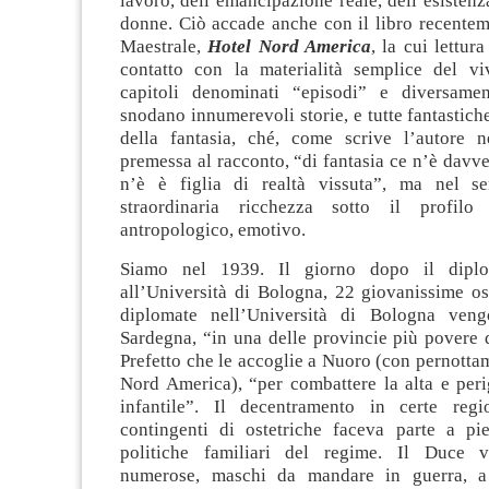
lavoro, dell’emancipazione reale, dell’esistenz
donne. Ciò accade anche con il libro recentem
Maestrale,
Hotel Nord America
, la cui lettur
contatto con la materialità semplice del vi
capitoli denominati “episodi” e diversament
snodano innumerevoli storie, e tutte fantastich
della fantasia, ché, come scrive l’autore n
premessa al racconto, “di fantasia ce n’è davve
n’è è figlia di realtà vissuta”, ma nel se
straordinaria ricchezza sotto il profilo
antropologico, emotivo.
Siamo nel 1939. Il giorno dopo il diplo
all’Università di Bologna, 22 giovanissime os
diplomate nell’Università di Bologna veng
Sardegna, “in una delle provincie più povere d’
Prefetto che le accoglie a Nuoro (con pernotta
Nord America), “per combattere la alta e peri
infantile”. Il decentramento in certe regi
contingenti di ostetriche faceva parte a pie
politiche familiari del regime. Il Duce v
numerose, maschi da mandare in guerra, a 