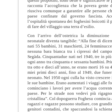
questo proposito, sono belle e significative le
racconta l’accoglienza che la povera gente 
riusciva comunque a garantire alle persone ch
paese confinate dal governo fascista. A
l’ospitalità spontanea dei foghesini boicotti il 
di fare del villaggio una terra d’esilio.
Con l’arrivo dell’ostetrica la diminuzione 
neonatale diventa tangibile: “Alla fine di dic
nati 55 bambini, 31 maschietti, 24 femminucc
nessuna bara bianca tra i cipressi del camp
Segàda. Cinquantadue nati nel 1940, tre in più
ogni anno tra cinquanta e sessanta bambini. P
tra otto e dieci all’anno, ne erano morti 16 su 
miei primi dieci anni, fino al 1949, due funer
neonato. Nel 1950 ogni culla ha visto crescere 
le sue bambine. Erano aumentati i viaggi alle f
cominciano i lavori per avere l’acqua corrent
paese. Per le strade non vedevi più rigagn
cristallina”. Col dopoguerra Foghesu comincia 
ragazzi e ragazze possono studiare, con grandiss
genitori contadini, che spaccandosi la schien