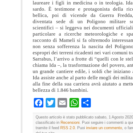
laureare i figli in medicina o in teologia. Id
sardo. È testimone e protagonista della ric
bellica, poi di vicende da Guerra Fredd
diventata sede di un Poligono militare s
scientifici – si leggeva nei documenti ufficial
particolare a ricerche meteorologiche e spa
racconto di Mameli si fa oltremodo interessan
non senza sofferenza la nascita del Poligono 
espropri dei terreni ricadenti nei vari comuni tra
Sarrabus, l’arrivo a frotte di “quelli con le ste
chiama Ida –, la trasformazione del povero, ant
un grande cantiere edile, i soldi che iniziano 
Ida assiste anche al parto delle mogli dei milita
alla fine della sua carriera avrà aiutato a met
bellezza di 1.846 bambini.
Facebook
Twitter
Email
WhatsApp
Condividi
Questo articolo è stato pubblicato sabato, 1 Agosto 2020
classificato in
Recensioni
. Puoi seguire i commenti a que
tramite il feed
RSS 2.0
. Puoi
inviare un commento
, o fa