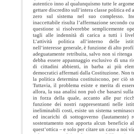
autentico inno al qualunquismo tutte le argome
gettare discredito sull’intera classe politica ed 
zero sul sistema nel suo complesso. Ino
inaccettabile risulta l’affermazione secondo cu
questione si risolverebbe semplicemente op
tagli alle indennità di carica a tutti i livell
L’attività politica all’interno delle isti
nell’interesse generale, è funzione di alto prof
adeguatamente retribuita, salvo non si ritenga c
debba essere appannaggio esclusivo di una ris
di cittadini abbienti, in barba ai più elem
democratici affermati dalla Costituzione. Non tu
la politica determina costituiscono, per ciò st
Tuttavia, il problema esiste e merita di esser
allora, la sua analisi non può che basarsi sull
in forza della quale, accanto alle pur ricc
funzione dei nostri rappresentanti nelle isti
ineliminabili costi, esiste un sistema seminasco
ed incarichi di sottogoverno (lautamente) ret
sostentamento non apporta alcun beneficio al
quest’ottica – e solo per citare un caso a noi v