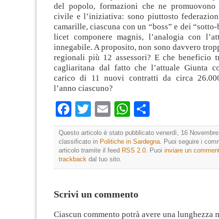
del popolo, formazioni che ne promuovono 
civile e l’iniziativa: sono piuttosto federazion
camarille, ciascuna con un “boss” e dei “sotto-
licet componere magnis, l’analogia con l’at
innegabile. A proposito, non sono davvero tropp
regionali più 12 assessori? E che beneficio t
cagliaritana dal fatto che l’attuale Giunta c
carico di 11 nuovi contratti da circa 26.00
l’anno ciascuno?
Facebook
Twitter
Email
WhatsApp
Condividi
Questo articolo è stato pubblicato venerdì, 16 Novembre
classificato in
Politiche in Sardegna
. Puoi seguire i com
articolo tramite il feed
RSS 2.0
. Puoi
inviare un commen
trackback
dal tuo sito.
Scrivi un commento
Ciascun commento potrà avere una lunghezza 