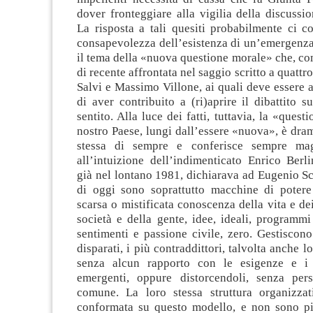
dover fronteggiare alla vigilia della discussio
La risposta a tali quesiti probabilmente ci c
consapevolezza dell’esistenza di un’emergenza
il tema della «nuova questione morale» che, com
di recente affrontata nel saggio scritto a quatt
Salvi e Massimo Villone, ai quali deve essere as
di aver contribuito a (ri)aprire il dibattito 
sentito. Alla luce dei fatti, tuttavia, la «ques
nostro Paese, lungi dall’essere «nuova», è dr
stessa di sempre e conferisce sempre magg
all’intuizione dell’indimenticato Enrico Berli
già nel lontano 1981, dichiarava ad Eugenio Scal
di oggi sono soprattutto macchine di potere 
scarsa o mistificata conoscenza della vita e de
società e della gente, idee, ideali, programm
sentimenti e passione civile, zero. Gestiscono 
disparati, i più contraddittori, talvolta anche 
senza alcun rapporto con le esigenze e i
emergenti, oppure distorcendoli, senza per
comune. La loro stessa struttura organizza
conformata su questo modello, e non sono pi