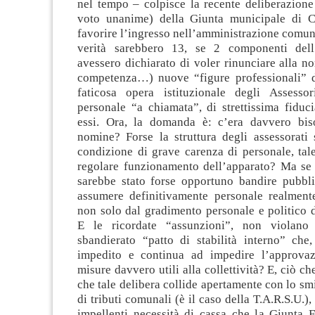
nel tempo – colpisce la recente deliberazione
voto unanime) della Giunta municipale di Ca
favorire l’ingresso nell’amministrazione comuna
verità sarebbero 13, se 2 componenti dell
avessero dichiarato di voler rinunciare alla n
competenza…) nuove “figure professionali” d
faticosa opera istituzionale degli Assessor
personale “a chiamata”, di strettissima fiduc
essi. Ora, la domanda è: c’era davvero bis
nomine? Forse la struttura degli assessorati 
condizione di grave carenza di personale, tal
regolare funzionamento dell’apparato? Ma se 
sarebbe stato forse opportuno bandire pubbli
assumere definitivamente personale realmente
non solo dal gradimento personale e politico 
E le ricordate “assunzioni”, non violano 
sbandierato “patto di stabilità interno” che,
impedito e continua ad impedire l’approvaz
misure davvero utili alla collettività? E, ciò ch
che tale delibera collide apertamente con lo s
di tributi comunali (è il caso della T.A.R.S.U.),
impellenti necessità di cassa che la Giunta F