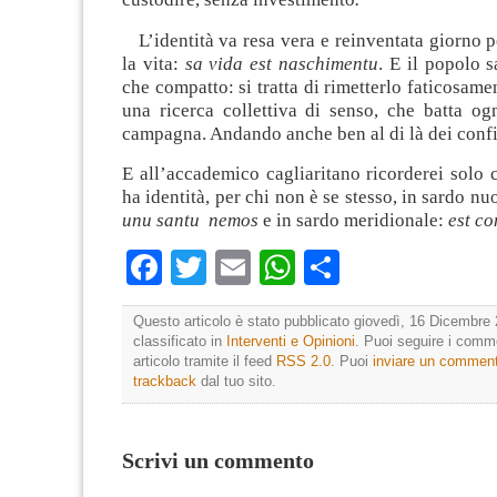
L’identità va resa vera e reinventata giorno 
la vita:
sa vida est naschimentu
. E il popolo s
che compatto: si tratta di rimetterlo faticosame
una ricerca collettiva di senso, che batta og
campagna. Andando anche ben al di là dei confin
E all’accademico cagliaritano ricorderei solo 
ha identità, per chi non è se stesso, in sardo nu
unu santu nemos
e in sardo meridionale:
est co
Facebook
Twitter
Email
WhatsApp
Condividi
Questo articolo è stato pubblicato giovedì, 16 Dicembre 
classificato in
Interventi e Opinioni
. Puoi seguire i comm
articolo tramite il feed
RSS 2.0
. Puoi
inviare un commen
trackback
dal tuo sito.
Scrivi un commento