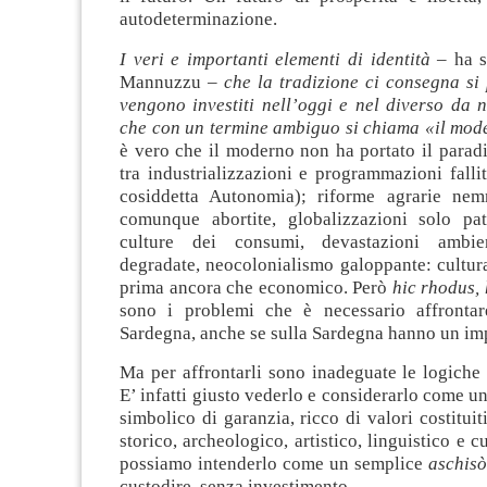
autodeterminazione.
I veri e importanti elementi di identità
– ha sc
Mannuzzu –
che la tradizione ci consegna si
vengono investiti nell’oggi e nel diverso da 
che con un termine ambiguo si chiama «il mod
è vero che il moderno non ha portato il parad
tra industrializzazioni e programmazioni fallit
cosiddetta Autonomia); riforme agrarie nem
comunque abortite, globalizzazioni solo pat
culture dei consumi, devastazioni ambient
degradate, neocolonialismo galoppante: cultura
prima ancora che economico. Però
hic rhodus, 
sono i problemi che è necessario affrontar
Sardegna, anche se sulla Sardegna hanno un imp
Ma per affrontarli sono inadeguate le logich
E’ infatti giusto vederlo e considerarlo come un
simbolico di garanzia, ricco di valori costituit
storico, archeologico, artistico, linguistico e 
possiamo intenderlo come un semplice
aschisò
custodire, senza investimento
.