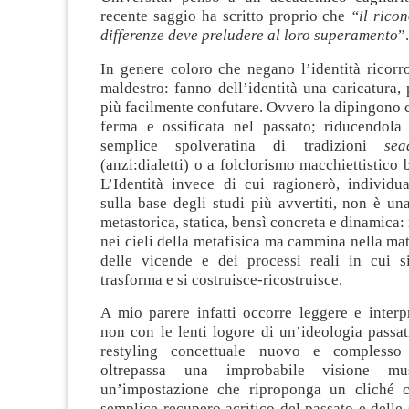
recente saggio ha scritto proprio che
“il rico
differenze deve preludere al loro superamento
”.
In genere coloro che negano l’identità ricorr
maldestro: fanno dell’identità una caricatura, 
più facilmente confutare. Ovvero la dipingono
ferma e ossificata nel passato; riducendola
semplice spolveratina di tradizioni
sea
(anzi:dialetti) o a folclorismo macchiettistico 
L’Identità invece di cui ragionerò, individua
sulla base degli studi più avvertiti, non è una 
metastorica, statica, bensì concreta e dinamica:
nei cieli della metafisica ma cammina nella mat
delle vicende e dei processi reali in cui s
trasforma e si costruisce-ricostruisce.
A mio parere infatti occorre leggere e interpr
non con le lenti logore di un’ideologia passa
restyling concettuale nuovo e complesso
oltrepassa una improbabile visione mu
un’impostazione che riproponga un cliché c
semplice recupero acritico del passato e delle 