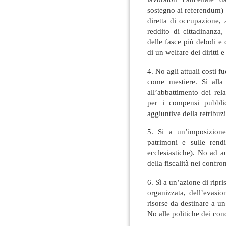
sostegno ai referendum) 
diretta di occupazione, 
reddito di cittadinanza
delle fasce più deboli e d
di un welfare dei diritti 
4. No agli attuali costi f
come mestiere. Sì alla
all’abbattimento dei rel
per i compensi pubblic
aggiuntive della retribuz
5. Si a un’imposizione 
patrimoni e sulle rendi
ecclesiastiche). No ad a
della fiscalità nei confro
6. Sì a un’azione di ripris
organizzata, dell’evasi
risorse da destinare a un
No alle politiche dei con