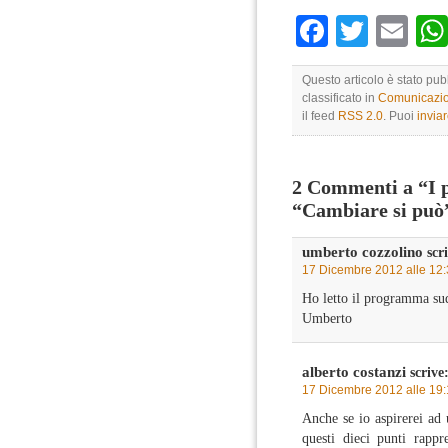
Faceboo
Twitte
Em
Questo articolo è stato pu
classificato in
Comunicazio
il feed
RSS 2.0
. Puoi
invia
2 Commenti a “I 
“Cambiare si può
umberto cozzolino
scri
17 Dicembre 2012 alle 12
Ho letto il programma sud
Umberto
alberto costanzi
scrive
17 Dicembre 2012 alle 19
Anche se io aspirerei ad
questi dieci punti rapp