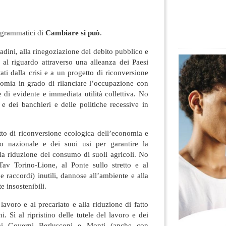
ogrammatici di
Cambiare si può
.
tadini, alla rinegoziazione del debito pubblico e
 al riguardo attraverso una alleanza dei Paesi
ati dalla crisi e a un progetto di riconversione
nomia in grado di rilanciare l’occupazione con
e di evidente e immediata utilità collettiva. No
e dei banchieri e delle politiche recessive in
tto di riconversione ecologica dell’economia e
orio nazionale e dei suoi usi per garantire la
e la riduzione del consumo di suoli agricoli. No
Tav Torino-Lione, al Ponte sullo stretto e al
 e raccordi) inutili, dannose all’ambiente e alla
 insostenibili.
lavoro e al precariato e alla riduzione di fatto
i. Sì al ripristino delle tutele del lavoro e dei
 dai Governi Berlusconi e Monti (anche con