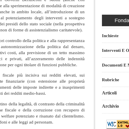
e alla sperimentazione di modalità di creazione
anche in ambito locale, all’introduzione di un
, al potenziamento degli interventi a sostegno
Fondaz
ei presidi dello stato sociale (nella prospettiva
e non di forme di assistenzialismo caritatevole).
Inchieste
uori controllo della politica e alla rappresentanza
 autonomizzazione della politica dal denaro,
Interventi E O
ativi costi, alla previsione di un tetto massimo
i e privati, all’azzeramento delle indennità
ione per ogni titolare di funzioni pubbliche.
Documenti E M
fiscale più incisiva sui redditi elevati, sui
Rubriche
te finanziarie (con estensione alle proprietà
umenti delle imposte indirette e a inasprimenti
Articoli
nti dei redditi medio-bassi.
tino della legalità, di contrasto della criminalità
Archivio
one fiscale e della corruzione con recupero di
 welfare potenziato e risanato dal clientelismo.
doni e alle leggi ad personam.