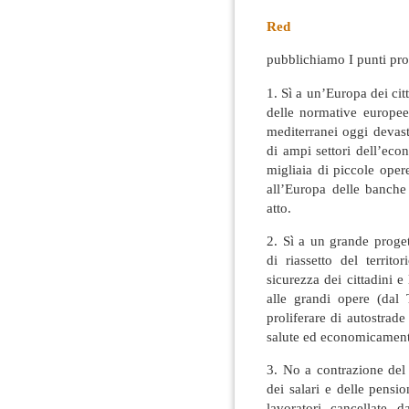
Red
pubblichiamo I punti pr
1. Sì a un’Europa dei cit
delle normative europee
mediterranei oggi devast
di ampi settori dell’eco
migliaia di piccole oper
all’Europa delle banche 
atto.
2. Sì a un grande proge
di riassetto del territ
sicurezza dei cittadini 
alle grandi opere (dal 
proliferare di autostrade
salute ed economicamente
3. No a contrazione del 
dei salari e delle pension
lavoratori cancellate