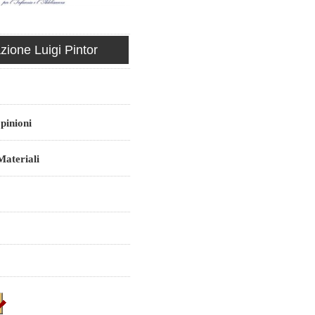
ione Luigi Pintor
pinioni
ateriali