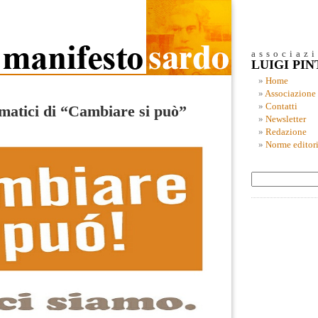
associaz
LUIGI PI
Home
Associazione
Contatti
matici di “Cambiare si può”
Newsletter
Redazione
Norme editori