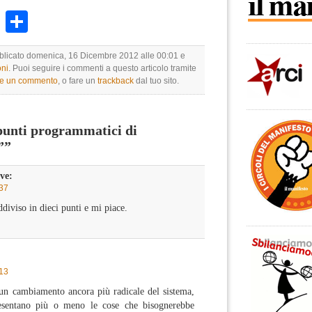
k
r
ail
WhatsApp
Condividi
bblicato domenica, 16 Dicembre 2012 alle 00:01 e
ni
. Puoi seguire i commenti a questo articolo tramite
re un commento
, o fare un
trackback
dal tuo sito.
punti programmatici di
””
ve:
:37
diviso in dieci punti e mi piace.
:
:13
 un cambiamento ancora più radicale del sistema,
resentano più o meno le cose che bisognerebbe