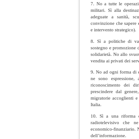
7. No a tutte le operazi
militari. Sì alla destin
adeguate a sanità, scu
convinzione che sapere e
e intervento strategico).
8. Sì a politiche di v
sostegno e promozione d
solidarietà. No allo svu
vendita ai privati dei serv
9. No ad ogni forma di d
ne sono espressione, a
riconoscimento dei dir
prescindere dal genere,
migratorie accoglienti e 
Italia.
10. Sì a una riforma d
radiotelevisivo che ne
economico-finanziario. No
dell’informazione.