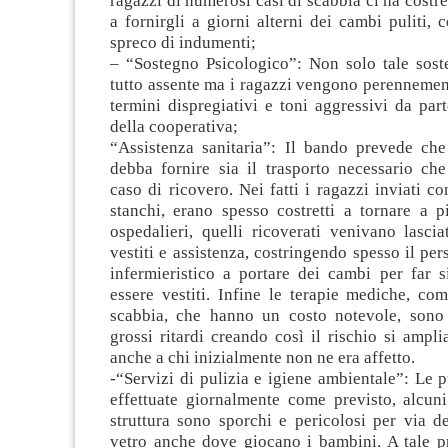
ragazzi di numerosi casi di scabbia ci ha costre
a fornirgli a giorni alterni dei cambi puliti,
spreco di indumenti;
– “Sostegno Psicologico”: Non solo tale soste
tutto assente ma i ragazzi vengono perennemen
termini dispregiativi e toni aggressivi da par
della cooperativa;
“Assistenza sanitaria”: Il bando prevede che
debba fornire sia il trasporto necessario che
caso di ricovero. Nei fatti i ragazzi inviati co
stanchi, erano spesso costretti a tornare a p
ospedalieri, quelli ricoverati venivano lasciat
vestiti e assistenza, costringendo spesso il pe
infermieristico a portare dei cambi per far s
essere vestiti. Infine le terapie mediche, co
scabbia, che hanno un costo notevole, sono 
grossi ritardi creando così il rischio si ampli
anche a chi inizialmente non ne era affetto.
-“Servizi di pulizia e igiene ambientale”: Le 
effettuate giornalmente come previsto, alcuni
struttura sono sporchi e pericolosi per via d
vetro anche dove giocano i bambini. A tale pr