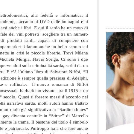
trodomestici, alta fedeltà e informatica, il
 moderne, accanto ai DVD delle immagini e ai
si anche i libri. E qui il sardo ha un moto di
ffale dei vini potresti scegliere tra un numero
vo di prodotti sardi, capaci di competere con
supermarket ti fanno anche un bello sconto sul
mette in crisi le piccole librerie. Trovi Milena
ichela Murgia, Flavio Soriga. Ci sono i due
pervenduti sulla criminalità sarda, scritti da un
ri. E c’è l’ultimo libro di Salvatore Niffoi, “Il
’edizione è sempre quella preziosa di Adelphi,
ose e raffinate. Il nuovo romanzo di Niffoi
mosessuale barbaricino vissuto tra il 1915 e un
° secolo. Quasi si fossero messi d’accordo nel
lla narrativa sarda, molti autori hanno trattato
 un ruolo già significativo in “Sardinia blues”
a gay diventa centrale in “Stirpe” di Marcello
amente la trama. Il bastone del titolo è simbolo
ile e patriarcale. Purtroppo ha a che fare anche