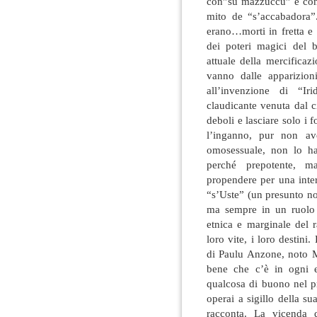
con”su mazzuccu” e con 
mito de “s’accabadora”
erano…morti in fretta e 
dei poteri magici del 
attuale della mercificaz
vanno dalle apparizio
all’invenzione di “Ir
claudicante venuta dal 
deboli e lasciare solo i 
l’inganno, pur non av
omosessuale, non lo ha
perché prepotente, m
propendere per una inter
“s’Uste” (un presunto no
ma sempre in un ruolo 
etnica e marginale del 
loro vite, i loro destini.
di Paulu Anzone, noto M
bene che c’è in ogni e
qualcosa di buono nel pr
operai a sigillo della s
racconta. La vicenda 