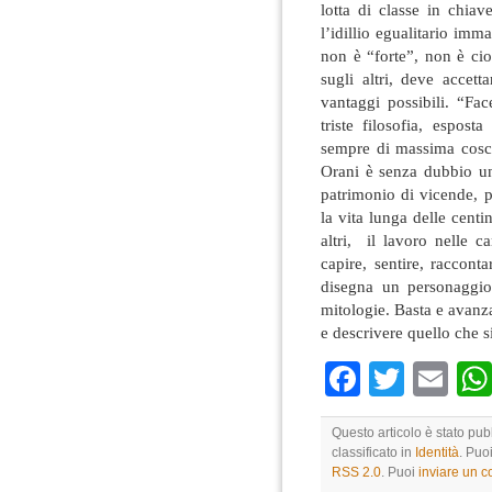
lotta di classe in chia
l’idillio egualitario imm
non è “forte”, non è ci
sugli altri, deve accett
vantaggi possibili. “Fa
triste filosofia, espo
sempre di massima coscie
Orani è senza dubbio uno 
patrimonio di vicende, p
la vita lunga delle centin
altri, il lavoro nelle 
capire, sentire, raccont
disegna un personaggio
mitologie. Basta e avanz
e descrivere quello che s
Faceboo
Twitte
Em
Questo articolo è stato pub
classificato in
Identità
. Puo
RSS 2.0
. Puoi
inviare un 