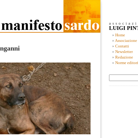
associaz
LUIGI PI
Home
Associazione
Contatti
inganni
Newsletter
Redazione
Norme editori