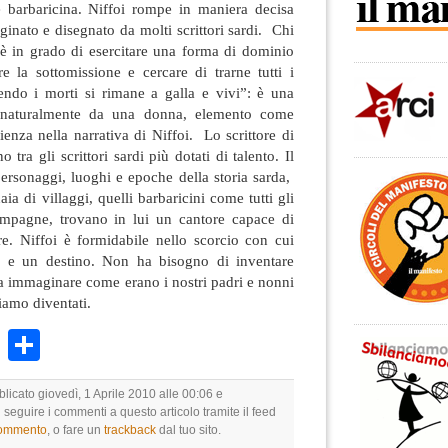
ve barbaricina. Niffoi rompe in maniera decisa
aginato e disegnato da molti scrittori sardi. Chi
oè in grado di esercitare una forma di dominio
are la sottomissione e cercare di trarne tutti i
cendo i morti si rimane a galla e vivi”: è una
sta naturalmente da una donna, elemento come
nza nella narrativa di Niffoi. Lo scrittore di
tra gli scrittori sardi più dotati di talento. Il
ersonaggi, luoghi e epoche della storia sarda,
aia di villaggi, quelli barbaricini come tutti gli
campagne, trovano in lui un cantore capace di
are. Niffoi è formidabile nello scorcio con cui
 e un destino. Non ha bisogno di inventare
a immaginare come erano i nostri padri e nonni
iamo diventati.
k
r
ail
WhatsApp
Condividi
blicato giovedì, 1 Aprile 2010 alle 00:06 e
i seguire i commenti a questo articolo tramite il feed
commento
, o fare un
trackback
dal tuo sito.