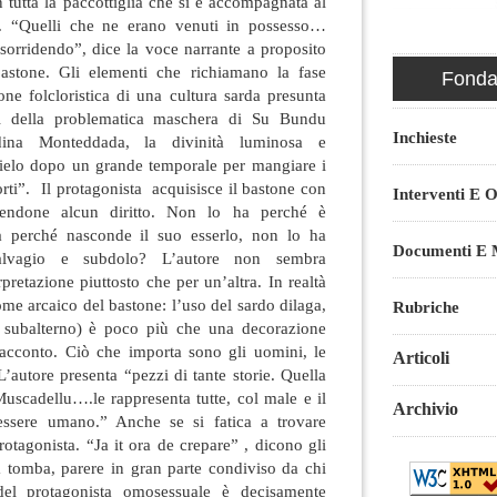
tutta la paccottiglia che si è accompagnata al
. “Quelli che ne erano venuti in possesso…
sorridendo”, dice la voce narrante a proposito
bastone. Gli elementi che richiamano la fase
Fondaz
ione folcloristica di una cultura sarda presunta
ni della problematica maschera di Su Bundu
Inchieste
idina Monteddada, la divinità luminosa e
cielo dopo un grande temporale per mangiare i
forti”. Il protagonista acquisisce il bastone con
Interventi E O
endone alcun diritto. Non lo ha perché è
 perché nasconde il suo esserlo, non lo ha
Documenti E M
alvagio e subdolo? L’autore non sembra
pretazione piuttosto che per un’altra. In realtà
me arcaico del bastone: l’uso del sardo dilaga,
Rubriche
subalterno) è poco più che una decorazione
racconto. Ciò che importa sono gli uomini, le
Articoli
 L’autore presenta “pezzi di tante storie. Quella
uscadellu….le rappresenta tutte, col male e il
Archivio
ssere umano.” Anche se si fatica a trovare
otagonista. “Ja it ora de crepare” , dicono gli
ua tomba, parere in gran parte condiviso da chi
del protagonista omosessuale è decisamente