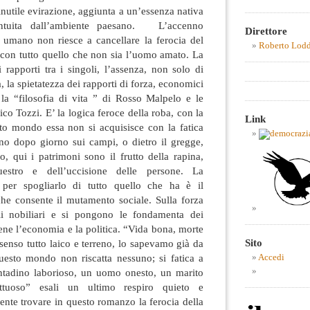
’inutile evirazione, aggiunta a un’essenza nativa
intuita dall’ambiente paesano. L’accenno
Direttore
o umano non riesce a cancellare la ferocia del
Roberto Lod
 con tutto quello che non sia l’uomo amato. La
rapporti tra i singoli, l’assenza, non solo di
 la spietatezza dei rapporti di forza, economici
 la “filosofia di vita ” di Rosso Malpelo e le
co Tozzi. E’ la logica feroce della roba, con la
Link
sto mondo essa non si acquisisce con la fatica
rno dopo giorno sui campi, o dietro il gregge,
o, qui i patrimoni sono il frutto della rapina,
questro e dell’uccisione delle persone. La
o per spogliarlo di tutto quello che ha è il
che consente il mutamento sociale. Sulla forza
oli nobiliari e si pongono le fondamenta dei
iene l’economia e la politica. “Vida bona, morte
Sito
 senso tutto laico e terreno, lo sapevamo già da
uesto mondo non riscatta nessuno; si fatica a
Accedi
tadino laborioso, un uomo onesto, un marito
ttuoso” esali un ultimo respiro quieto e
ente trovare in questo romanzo la ferocia della