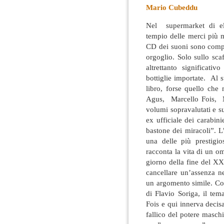
Mario Cubeddu
Nel supermarket di elet
tempio delle merci più
CD dei suoni sono compar
orgoglio.
Solo sullo sca
altrettanto significati
bottiglie importate. Al 
libro, forse quello che 
Agus, Marcello Fois, M
volumi sopravalutati e su
ex ufficiale dei carabinie
bastone dei miracoli”. L
una delle più prestigi
racconta la vita di un o
giorno della fine del XX
cancellare un’assenza ne
un argomento simile. Con
di Flavio Soriga, il tem
Fois e qui innerva decis
fallico del potere masch