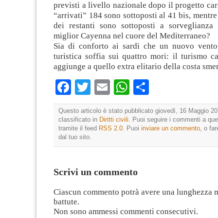
previsti a livello nazionale dopo il progetto car
“arrivati” 184 sono sottoposti al 41 bis, mentr
dei restanti sono sottoposti a sorveglianza 
miglior Cayenna nel cuore del Mediterraneo?
Sia di conforto ai sardi che un nuovo vento 
turistica soffia sui quattro mori: il turismo ca
aggiunge a quello extra elitario della costa sme
Facebook
Twitter
Email
WhatsApp
Condividi
Questo articolo è stato pubblicato giovedì, 16 Maggio 20
classificato in
Diritti civili
. Puoi seguire i commenti a que
tramite il feed
RSS 2.0
. Puoi
inviare un commento
, o fa
dal tuo sito.
Scrivi un commento
Ciascun commento potrà avere una lunghezza 
battute.
Non sono ammessi commenti consecutivi.