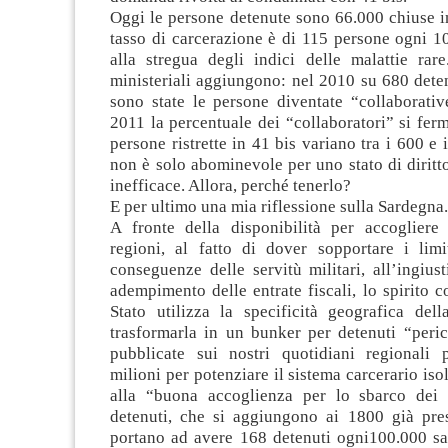
Oggi le persone detenute sono 66.000 chiuse in
tasso di carcerazione è di 115 persone ogni 10
alla stregua degli indici delle malattie rare
ministeriali aggiungono: nel 2010 su 680 deten
sono state le persone diventate “collaborativ
2011 la percentuale dei “collaboratori” si fer
persone ristrette in 41 bis variano tra i 600 e 
non è solo abominevole per uno stato di diritto
inefficace. Allora, perché tenerlo?
E per ultimo una mia riflessione sulla Sardegna.
A fronte della disponibilità per accogliere r
regioni, al fatto di dover sopportare i limi
conseguenze delle servitù militari, all’ingius
adempimento delle entrate fiscali, lo spirito co
Stato utilizza la specificità geografica del
trasformarla in un bunker per detenuti “peric
pubblicate sui nostri quotidiani regionali
milioni per potenziare il sistema carcerario iso
alla “buona accoglienza per lo sbarco de
detenuti, che si aggiungono ai 1800 già pres
portano ad avere 168 detenuti ogni100.000 sar