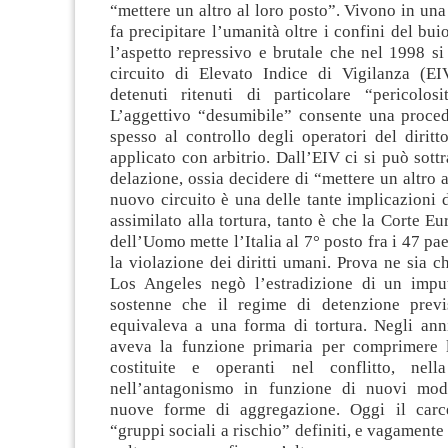
“mettere un altro al loro posto”. Vivono in una
fa precipitare l’umanità oltre i confini del bui
l’aspetto repressivo e brutale che nel 1998 si
circuito di Elevato Indice di Vigilanza (EIV
detenuti ritenuti di particolare “pericolosi
L’aggettivo “desumibile” consente una proce
spesso al controllo degli operatori del diritt
applicato con arbitrio. Dall’EIV ci si può sottr
delazione, ossia decidere di “mettere un altro a
nuovo circuito è una delle tante implicazioni 
assimilato alla tortura, tanto è che la Corte Eu
dell’Uomo mette l’Italia al 7° posto fra i 47 pae
la violazione dei diritti umani. Prova ne sia c
Los Angeles negò l’estradizione di un impu
sostenne che il regime di detenzione previ
equivaleva a una forma di tortura. Negli anni
aveva la funzione primaria per comprimere l
costituite e operanti nel conflitto, nella
nell’antagonismo in funzione di nuovi mode
nuove forme di aggregazione. Oggi il carc
“gruppi sociali a rischio” definiti, e vagamente 