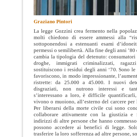
Graziano Pintori
La legge Gozzini crea fermento nella popolazi
molti chiedono di essere ammessi alla “ris
sottoponendosi a estenuanti esami d’idoneit
permessi o semilibertà
. Alla fine degli anni ’80
cambia la tipologia del detenuto: consumatori 
droghe, immigrati criminalizzati, ragazz
sostituiscono i residui degli anni ‘70. Sono l
favoriscono, in modo impressionante, l’aument
ristrette: da 25.000 a 45.000. I nuovi det
disgraziati, non nutrono interessi e ta
s’interessano a loro, è difficile quantificarl
vivono o muoiono, all’esterno del carcere per l
Per liberarsi della morte civile cui sono con
collaborare attivamente con la giustizia e
indirizzi di altre persone che hanno commesso 
possono accedere ai benefici di legge. Sol
trasferire la loro sofferenza ad altre persone, 