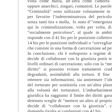
volta come mafia, un’altra come camorra 
oppure anarchici, zingari, comunisti. Le parol
“Criminalità” sono utilizzate volutamente i
per favorire l’indeterminatezza del pericol
senza tanti tira e molla, lo stato d’”emergenz
qui la criminalizzazione, volta per volta, di
“socialmente pericoloso”, al quale in ambit
risponde con il 41 bis per le punizioni collettiv
14 bis per le punizioni individuali o “sorveglia
che consiste in una forma di carcerazione ad p
In conclusione, chi è sottoposto a regime di
decide di collaborare con la giustizia potrà tra
livelli ordinari di carcerazione, solo con la “m
diritto” si possono evitare trattamenti cru
degradanti, assimilabili alla tortura. Il fine
ottenere sia informazioni, sia annientare l’id
del torturato per sostituirla con un’altra plas
alla volontà dei torturatori. L’imbarbariment
giuridica ha raggiunto il limite dei diritti gar
detenuto sceglie di “mettere un altro al propri
decide di “collaborare con la giustizia”, 
domanda rivolta ai condannati con 41 bis.