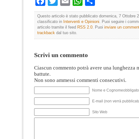
Facebook
Twitter
Email
WhatsApp
Condividi
Questo articolo è stato pubblicato domenica, 7 Ottobre 2
classificato in
Interventi e Opinioni
. Puoi seguire i comm
articolo tramite il feed
RSS 2.0
. Puoi
inviare un commen
trackback
dal tuo sito.
Scrivi un commento
Ciascun commento potrà avere una lunghezza 
battute.
Non sono ammessi commenti consecutivi.
Nome e Cognomeobbligato
E-mail (non verrà pubblicata
Sito Web