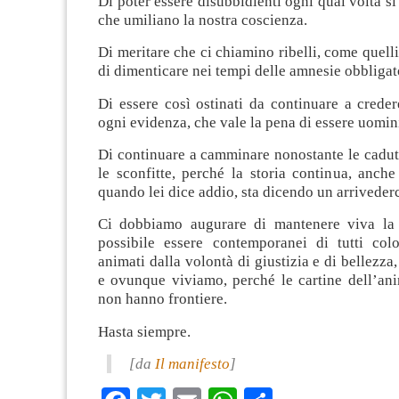
Di poter essere disubbidienti ogni qual volta si
che umiliano la nostra coscienza.
Di meritare che ci chiamino ribelli, come quelli
di dimenticare nei tempi delle amnesie obbligat
Di essere così ostinati da continuare a crede
ogni evidenza, che vale la pena di essere uomin
Di continuare a camminare nonostante le cadute
le sconfitte, perché la storia continua, anch
quando lei dice addio, sta dicendo un arrivederc
Ci dobbiamo augurare di mantenere viva la 
possibile essere contemporanei di tutti co
animati dalla volontà di giustizia e di bellezz
e ovunque viviamo, perché le cartine dell’an
non hanno frontiere.
Hasta siempre.
[da
Il manifesto
]