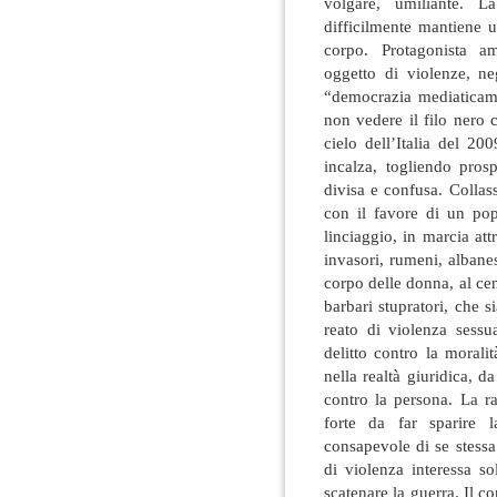
volgare, umiliante. La
difficilmente mantiene u
corpo. Protagonista am
oggetto di violenze, n
“democrazia mediaticame
non vedere il filo nero c
cielo dell’Italia del 2
incalza, togliendo pros
divisa e confusa. Collas
con il favore di un po
linciaggio, in marcia att
invasori, rumeni, albanes
corpo delle donna, al cent
barbari stupratori, che s
reato di violenza sessu
delitto contro la moral
nella realtà giuridica, d
contro la persona. La ra
forte da far sparire 
consapevole di se stessa 
di violenza interessa s
scatenare la guerra. Il c