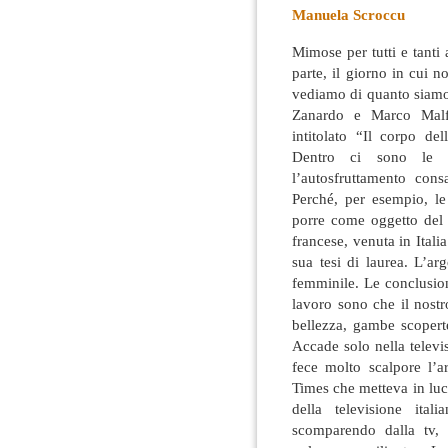
Manuela Scroccu
Mimose per tutti e tanti
parte, il giorno in cui 
vediamo di quanto siamo
Zanardo e Marco Malf
intitolato
“Il corpo del
Dentro ci sono le val
l’autosfruttamento con
Perché, per esempio, le
porre come oggetto del 
francese, venuta in Itali
sua tesi di laurea. L’ar
femminile. Le conclusio
lavoro sono che il nost
bellezza, gambe scoperte
Accade solo nella televi
fece molto scalpore l’ar
Times che metteva in luc
della televisione ita
scomparendo dalla tv, s