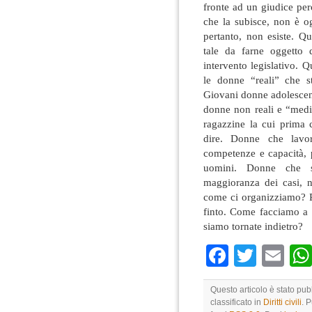
fronte ad un giudice per
che la subisce, non è o
pertanto, non esiste. Q
tale da farne oggetto d
intervento legislativo.
le donne “reali” che st
Giovani donne adolescent
donne non reali e “medi
ragazzine la cui prima 
dire. Donne che lavo
competenze e capacità, 
uomini. Donne che s
maggioranza dei casi, 
come ci organizziamo? Pu
finto. Come facciamo a r
siamo tornate indietro?
Faceboo
Twitte
Em
Questo articolo è stato pub
classificato in
Diritti civili
. 