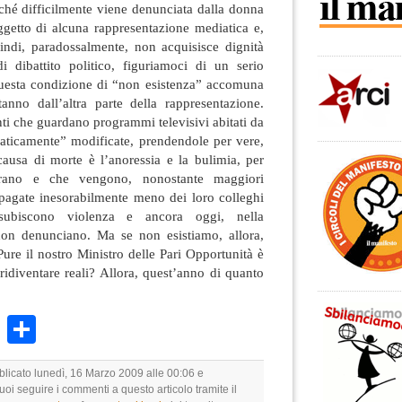
ché difficilmente viene denunciata dalla donna
ggetto di alcuna rappresentazione mediatica e,
uindi, paradossalmente, non acquisisce dignità
i dibattito politico, figuriamoci di un serio
 Questa condizione di “non esistenza” accomuna
anno dall’altra parte della rappresentazione.
i che guardano programmi televisivi abitati da
aticamente” modificate, prendendole per vere,
causa di morte è l’anoressia e la bulimia, per
rano e che vengono, nonostante maggiori
pagate inesorabilmente meno dei loro colleghi
ubiscono violenza e ancora oggi, nella
non denunciano. Ma se non esistiamo, allora,
re il nostro Ministro delle Pari Opportunità è
idiventare reali? Allora, quest’anno di quanto
k
r
ail
WhatsApp
Condividi
blicato lunedì, 16 Marzo 2009 alle 00:06 e
Puoi seguire i commenti a questo articolo tramite il