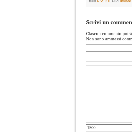
feed
RSS 2.0
. Puoi
inviar
Scrivi un commen
Ciascun commento potrà 
Non sono ammessi comme