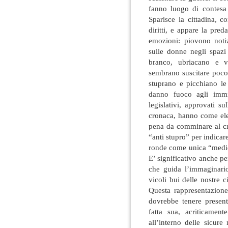
fanno luogo di contesa
Sparisce la cittadina, co
diritti, e appare la pre
emozioni: piovono notizi
sulle donne negli spazi 
branco, ubriacano e v
sembrano suscitare poco
stuprano e picchiano l
danno fuoco agli immig
legislativi, approvati su
cronaca, hanno come ele
pena da comminare al cr
“anti stupro” per indica
ronde come unica “medic
E’ significativo anche p
che guida l’immaginario
vicoli bui delle nostre c
Questa rappresentazione
dovrebbe tenere presente
fatta sua, acriticamen
all’interno delle sicur