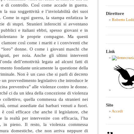
 e di controllo. Così come accade in guerra.
n la sua soggettività e l’inviolabilità dei suoi
Direttore
da. Come in ogni guerra, la stampa enfatizza le
Roberto Lod
e di stupri. Stranieri inferociti si avventano
pubblici e italiani ebbri, spesso giovani e in
iolentano le proprie compagne. Ma questi
 clamore così come i mariti e i conviventi che
e “loro” donne. O come i giovani maschi che
Link
rati, per noia. Anche gli ultimi interventi
ll’onda dell’emotività legata ad alcuni fatti di
mento fondante unicamente la questione della
iminale. Non è un caso che si parli di decreto
re un provvedimento legislativo che introduce le
ina preventiva” alle violenze contro le donne.
erché ci da un idea della concezione di violenza
 collettivo, quella commessa da stranieri nei
Sito
ittà, ormai assediate dai barbari venuti a fuori.
 è così efficace che anche il legislatore, che
Accedi
 la realtà per intervenire con efficacia, l’ha
te, in pieno. Il resto, la violenza commessa
e mura domestiche, che non arriva neppure di