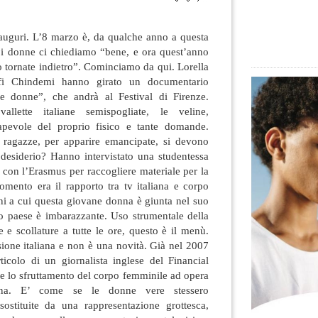
 auguri. L’8 marzo è, da qualche anno a questa
noi donne ci chiediamo “bene, e ora quest’anno
 tornate indietro”. Cominciamo da qui. Lorella
i Chindemi hanno girato un documentario
le donne”, che andrà al Festival di Firenze.
lette italiane semispogliate, le veline,
sapevole del proprio fisico e tante domande.
 ragazze, per apparire emancipate, si devono
desiderio? Hanno intervistato una studentessa
a con l’Erasmus per raccogliere materiale per la
gomento era il rapporto tra tv italiana e corpo
ni a cui questa giovane donna è giunta nel suo
ro paese è imbarazzante. Uso strumentale della
 e scollature a tutte le ore, questo è il menù.
sione italiana e non è una novità. Già nel 2007
ticolo di un giornalista inglese del Financial
e lo sfruttamento del corpo femminile ad opera
liana. E’ come se le donne vere stessero
ostituite da una rappresentazione grottesca,