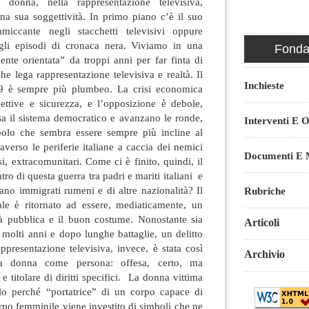
 donna, nella rappresentazione televisiva,
na sua soggettività. In primo piano c’è il suo
miccante negli stacchetti televisivi oppure
egli episodi di cronaca nera. Viviamo in una
Fondaz
nte orientata” da troppi anni per far finta di
he lega rappresentazione televisiva e realtà. Il
Inchieste
009 è sempre più plumbeo. La crisi economica
pettive e sicurezza, e l’opposizione è debole,
sa il sistema democratico e avanzano le ronde,
Interventi E O
polo che sembra essere sempre più incline al
raverso le periferie italiane a caccia dei nemici
Documenti E M
i, extracomunitari. Come ci è finito, quindi, il
ro di questa guerra tra padri e mariti italiani e
iano immigrati rumeni e di altre nazionalità? Il
Rubriche
ale è ritornato ad essere, mediaticamente, un
ità pubblica e il buon costume. Nonostante sia
Articoli
a molti anni e dopo lunghe battaglie, un delitto
ppresentazione televisiva, invece, è stata così
Archivio
la donna come persona: offesa, certo, ma
e titolare di diritti specifici. La donna vittima
olo perché “portatrice” di un corpo capace di
orpo femminile viene investito di simboli che ne