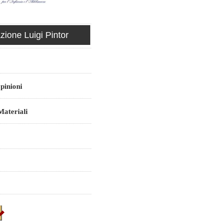
ione Luigi Pintor
pinioni
ateriali