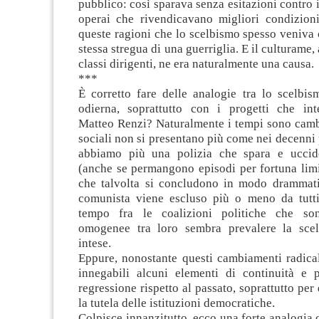
pubblico: così sparava senza esitazioni contro i
operai che rivendicavano migliori condizioni
queste ragioni che lo scelbismo spesso veniva 
stessa stregua di una guerriglia. E il culturame, 
classi dirigenti, ne era naturalmente una causa.
***
È corretto fare delle analogie tra lo scelbis
odierna, soprattutto con i progetti che int
Matteo Renzi? Naturalmente i tempi sono cambia
sociali non si presentano più come nei decenni
abbiamo più una polizia che spara e uccide
(anche se permangono episodi per fortuna limi
che talvolta si concludono in modo drammatic
comunista viene escluso più o meno da tutti
tempo fra le coalizioni politiche che s
omogenee tra loro sembra prevalere la scel
intese.
Eppure, nonostante questi cambiamenti radica
innegabili alcuni elementi di continuità e 
regressione rispetto al passato, soprattutto per
la tutela delle istituzioni democratiche.
Colpisce innanzitutto, ecco una forte analogia 