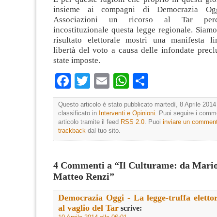
insieme ai compagni di Democrazia Og
Associazioni un ricorso al Tar perc
incostituzionale questa legge regionale. Siamo
risultato elettorale mostri una manifesta li
libertà del voto a causa delle infondate prec
state imposte.
Facebook
Twitter
Email
WhatsApp
Condividi
Questo articolo è stato pubblicato martedì, 8 Aprile 2014
classificato in
Interventi e Opinioni
. Puoi seguire i comm
articolo tramite il feed
RSS 2.0
. Puoi
inviare un commen
trackback
dal tuo sito.
4 Commenti a “Il Culturame: da Mario
Matteo Renzi”
Democrazia Oggi - La legge-truffa elettor
al vaglio del Tar
scrive: