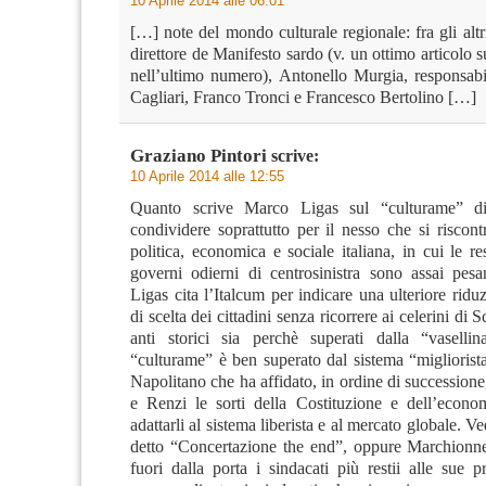
10 Aprile 2014 alle 06:01
[…] note del mondo culturale regionale: fra gli alt
direttore de Manifesto sardo (v. un ottimo articolo 
nell’ultimo numero), Antonello Murgia, responsabi
Cagliari, Franco Tronci e Francesco Bertolino […]
Graziano Pintori
scrive:
10 Aprile 2014 alle 12:55
Quanto scrive Marco Ligas sul “culturame” d
condividere soprattutto per il nesso che si riscont
politica, economica e sociale italiana, in cui le re
governi odierni di centrosinistra sono assai pes
Ligas cita l’Italcum per indicare una ulteriore ridu
di scelta dei cittadini senza ricorrere ai celerini di 
anti storici sia perchè superati dalla “vasellina”
“culturame” è ben superato dal sistema “migliorist
Napolitano che ha affidato, in ordine di successione
e Renzi le sorti della Costituzione e dell’econom
adattarli al sistema liberista e al mercato globale. V
detto “Concertazione the end”, oppure Marchionn
fuori dalla porta i sindacati più restii alle sue 