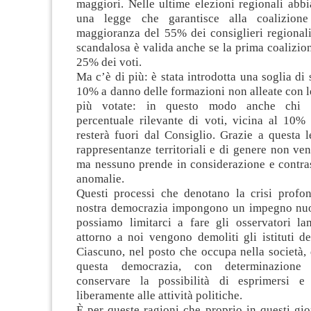
maggiori. Nelle ultime elezioni regionali abb
una legge che garantisce alla coalizion
maggioranza del 55% dei consiglieri regional
scandalosa è valida anche se la prima coalizion
25% dei voti.
Ma c’è di più: è stata introdotta una soglia di
10% a danno delle formazioni non alleate con l
più votate: in questo modo anche chi 
percentuale rilevante di voti, vicina al 10% 
resterà fuori dal Consiglio. Grazie a questa 
rappresentanze territoriali e di genere non ven
ma nessuno prende in considerazione e contras
anomalie.
Questi processi che denotano la crisi profo
nostra democrazia impongono un impegno nuo
possiamo limitarci a fare gli osservatori l
attorno a noi vengono demoliti gli istituti d
Ciascuno, nel posto che occupa nella società,
questa democrazia, con determinazione
conservare la possibilità di esprimersi e 
liberamente alle attività politiche.
È per queste ragioni che proprio in questi gi