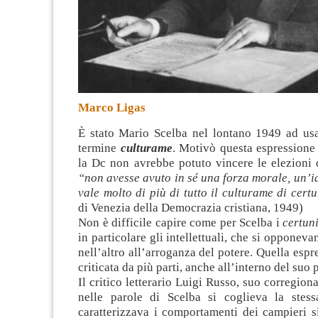
Marco Ligas
È stato Mario Scelba nel lontano 1949 ad usa
termine
culturame
. Motivò questa espressione
la Dc non avrebbe potuto vincere le elezioni 
“non avesse avuto in sé una forza morale, un’i
vale molto di più di tutto il culturame di cert
di Venezia della Democrazia cristiana, 1949)
Non è difficile capire come per Scelba i
certun
in particolare gli intellettuali, che si opponev
nell’altro all’arroganza del potere. Quella espr
criticata da più parti, anche all’interno del suo p
Il critico letterario Luigi Russo, suo corregion
nelle parole di Scelba si coglieva la stes
caratterizzava i comportamenti dei campieri si