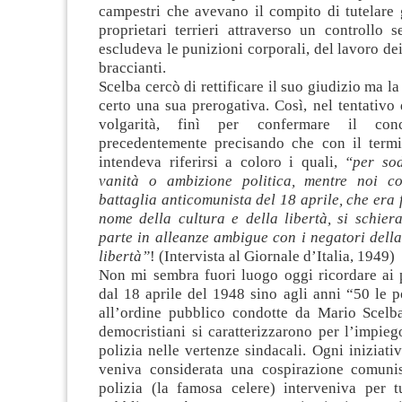
campestri che avevano il compito di tutelare g
proprietari terrieri attraverso un controllo 
escludeva le punizioni corporali, del lavoro dei
braccianti.
Scelba cercò di rettificare il suo giudizio ma l
certo una sua prerogativa. Così, nel tentativo 
volgarità, finì per confermare il conc
precedentemente precisando che con il term
intendeva riferirsi a coloro i quali,
“per sod
vanità o ambizione politica, mentre noi c
battaglia anticomunista del 18 aprile, che era 
nome della cultura e della libertà, si schier
parte in alleanze ambigue con i negatori della
libertà”
! (Intervista al Giornale d’Italia, 1949)
Non mi sembra fuori luogo oggi ricordare ai 
dal 18 aprile del 1948 sino agli anni “50 le po
all’ordine pubblico condotte da Mario Scelb
democristiani si caratterizzarono per l’impieg
polizia nelle vertenze sindacali. Ogni iniziativ
veniva considerata una cospirazione comunis
polizia (la famosa celere) interveniva per tu