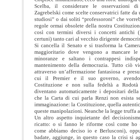
Scelba, il considerare le osservazioni 
Zagrebelski come scelte conservatrici fatte da
studiosi” o dai soliti “professoroni” che vorreb
regole ormai obsolete della nostra Costituzio
così con termini diversi i concetti antichi (
certuni) tanto cari al vecchio dirigente democri
Si cancella il Senato e si trasforma la Camer
maggioritario dove vengono a mancare le 
minoranze e saltano i contrappesi indispe
mantenimento della democrazia. Tutto ciò vie
attraverso un’affermazione fantasiosa e pres
cui il Premier e il suo governo, avendo
Costituzione e non sulla fedeltà a Rodotà 
diventano automaticamente i depositari della 
che la Carta di cui parla Renzi non esista s
immaginazione: la Costituzione, quella autenti
queste manipolazioni. Neanche la legge truffa ar
Un altro aspetto inquietante del decisionism
ricatto: o si fanno le riforme così come ho 
come abbiamo deciso io e Berlusconi), oppu
badate, aggiunge, in questo caso la crisi si 