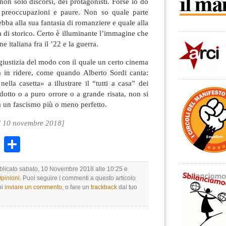
non solo discorsi, dei protagonisti. Forse io do
e preoccupazioni e paure. Non so quale parte
ebba alla sua fantasia di romanziere e quale alla
 di storico. Certo è illuminante l’immagine che
e italiana fra il ’22 e la guerra.
 giustizia del modo con il quale un certo cinema
tta in ridere, come quando Alberto Sordi canta:
la casetta» a illustrare il “tutti a casa” dei
idotto o a puro orrore o a grande risata, non si
a un fascismo più o meno perfetto.
 10 novembre 2018]
k
r
ail
WhatsApp
Condividi
bblicato sabato, 10 Novembre 2018 alle 10:25 e
Opinioni
. Puoi seguire i commenti a questo articolo
oi
inviare un commento
, o fare un
trackback
dal tuo