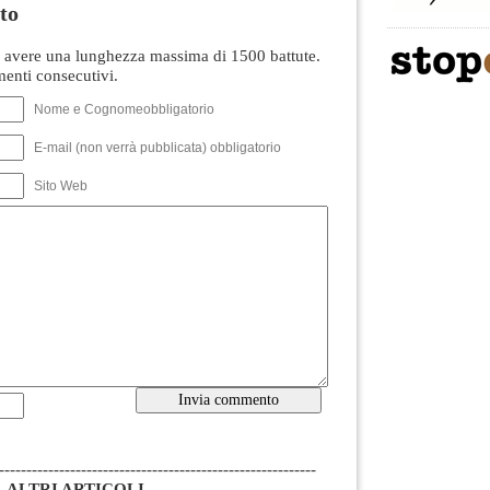
to
avere una lunghezza massima di 1500 battute.
nti consecutivi.
Nome e Cognomeobbligatorio
E-mail (non verrà pubblicata) obbligatorio
Sito Web
----------------------------------------------------------
ALTRI ARTICOLI