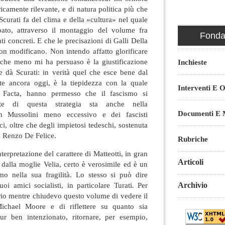
icamente rilevante, e di natura politica più che
e Scurati fa del clima e della «cultura» nel quale
pato, attraverso il montaggio del volume fra
Fondaz
ti concreti. E che le precisazioni di Galli Della
on modificano. Non intendo affatto glorificare
el che meno mi ha persuaso è la giustificazione
Inchieste
e dà Scurati: in verità quel che esce bene dal
te ancora oggi, è la tiepidezza con la quale
Interventi E O
to Facta, hanno permesso che il fascismo si
te di questa strategia sta anche nella
Documenti E M
un Mussolini meno eccessivo e dei fascisti
ci, oltre che degli impietosi tedeschi, sostenuta
o Renzo De Felice.
Rubriche
terpretazione del carattere di Matteotti, in gran
Articoli
i dalla moglie Velia, certo è verosimile ed è un
omo nella sua fragilità. Lo stesso si può dire
Archivio
uoi amici socialisti, in particolare Turati. Per
rio mentre chiudevo questo volume di vedere il
ichael Moore e di riflettere su quanto sia
ur ben intenzionato, ritornare, per esempio,