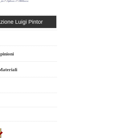
ione Luigi Pintor
pinioni
ateriali