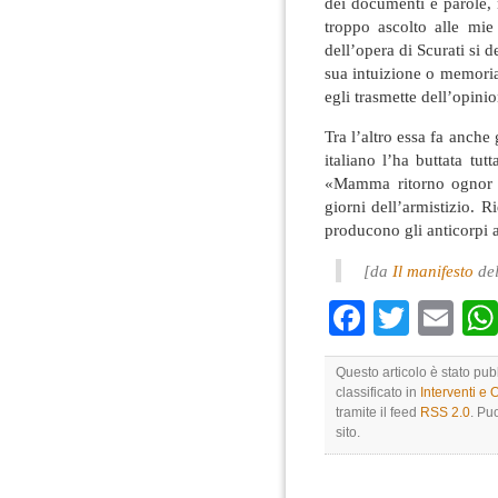
dei documenti e parole, 
troppo ascolto alle mi
dell’opera di Scurati si d
sua intuizione o memoria
egli trasmette dell’opinion
Tra l’altro essa fa anche
italiano l’ha buttata tu
«Mamma ritorno ognor nel
giorni dell’armistizio. R
producono gli anticorpi 
[da
Il manifesto
del
Faceboo
Twitte
Em
Questo articolo è stato pu
classificato in
Interventi e 
tramite il feed
RSS 2.0
. Pu
sito.