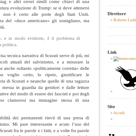
stag e altri orrori simili come chiavi di una
futura evoluzione di Trump: se si deve attenersi
Direttore
 non è certo alle porte degli Stati Uniti.
Roberto Lod
nza del «duce americano» gli somigliano, ma
tà.
, e in modo evidente, è il problema di
 politica.
Link
isa tecnica narrativa di Scurati serve di più, mi
coli attuali del salvinismo, e a misurare la
e anche soltanto «politicamente corretta» delle
on voglio certo, lo ripeto, giustificare le
ria di Scurati e neanche quelle di una ragazza
messa in guardia da genitori e dalle letture
ative del modo di essere dei fascisti e poi degli
eno clamorosi ma immagine stessa di una
Sito
Accedi
bilità dei permanenti rinvii di una presa di
cismo. Mi pare interessante e acuto l’uso del
urati fra le parole e i fatti, e a volte fra parole