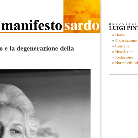
associaz
LUIGI PI
Home
Associazione
Contatti
olo e la degenerazione della
Newsletter
Redazione
Norme editori