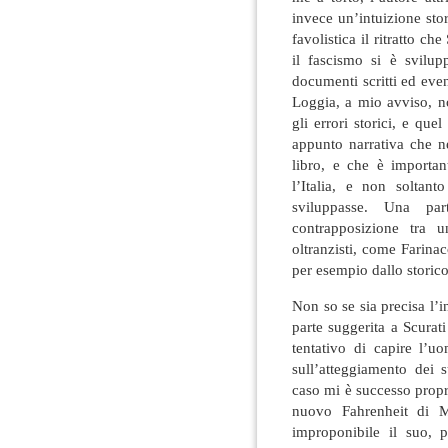
invece un’intuizione stor
favolistica il ritratto ch
il fascismo si è svilup
documenti scritti ed even
Loggia, a mio avviso, n
gli errori storici, e qu
appunto narrativa che n
libro, e che è importan
l’Italia, e non soltan
sviluppasse. Una par
contrapposizione tra 
oltranzisti, come Farinac
per esempio dallo storic
Non so se sia precisa l’in
parte suggerita a Scurat
tentativo di capire l’u
sull’atteggiamento dei s
caso mi è successo prop
nuovo Fahrenheit di M
improponibile il suo, p