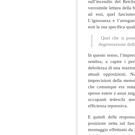
sull’incendio del Reich
verosimile lettura della 
ad essi, quel fascismo
L’ignoranza e l’arroga
non la sua specifica quali
Quel che si pone
degenerazione della
In questo senso, l’imprec
sembra, a capire i peri
debolezza di una reazion
attuali opposizioni. N
imprecisioni della memo
che comunque era stata 
spesso estere e assai neg
occupanti tedeschi m
efficienza repressiva.
E quindi delle responsa
posizione netta sul fas
montaggio effettuato da Sc