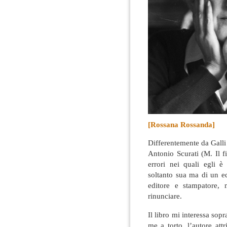
[Rossana Rossanda]
Differentemente da Galli 
Antonio Scurati (M. Il 
errori nei quali egli è
soltanto sua ma di un ed
editore e stampatore, 
rinunciare.
Il libro mi interessa sopr
me a torto, l’autore at