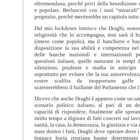
oltremondana, perché privi della benedizione 
e popolare. Berlusconi con i suoi “miracoli”
proposito, perché meriterebbe un capitolo tutto 
Dal mio lockdown intuisco che Draghi, nonost
religiosità che lo accompagna, non sarà il b
(inteso come popolo), ma il banchiere e bas
disposizione la sua abilità e competenza nel 
delle banche nazionali e internazionali pe
questioni italiane, quelle maturate in tempi 
silenzioso, prudente e studia in anticipo
soprattutto per evitare che la sua autorevolez
essere scalfita da inopportune gaffe p
scatenerebbero il baillame del Parlamento che l
Dicevo che anche Draghi è apparso come un san
scenario politico italiano, al pari di un 
capacità di rispondere, finalmente alle spera
molto tempo a digiuno di fatti concreti sul lavo
sanità, la casa, la democrazia, la giustizia e via
stare dentro i fatti, Draghi deve operare dove i
loquace boria renziana hanno determinato