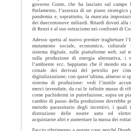
governo Conte, che ha lasciato sul campo l
Parlamento, l’assenza di un piano strategico 
pandemia e, soprattutto, la mancata impostazi
dei duecentonove miliardi. Ritardi dovuti alla s
di Renzi e al suo ostracismo nei confronti di Co
Adesso spetta al nuovo premier traghettare l’I
mutamento sociale, economico, culturale 
sistema digitale, sulle piattaforme web, sul 
sulla produzione di energia alternativa, i ve
l’ambiente ecc. Sappiamo che il mondo sta a
crinale dei derivati del petrolio per cim
digitalizzazione; con quest’ultima, almeno si sp
sistema di produzione: vedi l’inutile accu
merci invendute, da cui le infinite masse di rif
come pachidermi in putrefazione, sopra un pia
cambio di passo della produzione dovrebbe po
metodo parassitario degli incentivi, i quali 
distruzione delle nostre auto ed elettr
acquistarne altri e aumentare la massa dei rotta
Faccio riferimento a queste cose perché Draghi