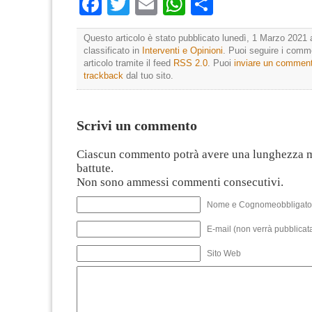
Facebook
Twitter
Email
WhatsApp
Condividi
Questo articolo è stato pubblicato lunedì, 1 Marzo 2021 
classificato in
Interventi e Opinioni
. Puoi seguire i comm
articolo tramite il feed
RSS 2.0
. Puoi
inviare un commen
trackback
dal tuo sito.
Scrivi un commento
Ciascun commento potrà avere una lunghezza 
battute.
Non sono ammessi commenti consecutivi.
Nome e Cognomeobbligato
E-mail (non verrà pubblicata
Sito Web