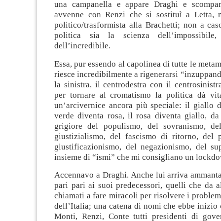
una campanella e appare Draghi e scompa
avvenne con Renzi che si sostituì a Letta, n
politico/trasformista alla Brachetti; non a cas
politica sia la scienza dell’impossibil
dell’incredibile.
Essa, pur essendo al capolinea di tutte le metam
riesce incredibilmente a rigenerarsi “inzuppand
la sinistra, il centrodestra con il centrosinist
per tornare al cromatismo la politica dà vit
un’arcivernice ancora più speciale: il giallo d
verde diventa rosa, il rosa diventa giallo, da
grigiore del populismo, del sovranismo, de
giustizialismo, del fascismo di ritorno, del 
giustificazionismo, del negazionismo, del s
insieme di “ismi” che mi consigliano un lockdo
Accennavo a Draghi. Anche lui arriva ammantat
pari pari ai suoi predecessori, quelli che da 
chiamati a fare miracoli per risolvere i problemi
dell’Italia; una catena di nomi che ebbe inizio
Monti, Renzi, Conte tutti presidenti di gove