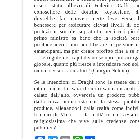
essere stato allievo di Federico Caffè, p
conoscitore delle dottrine keynesiane, 
dovrebbe far muovere certe leve verso l
benessere per assicurare elevati livelli di o
protezione sociale, soprattutto per i ceti più 
primo ministro sa bene che la società basa
produce merci non per liberare le persone d
emanciparsi, ma per creare profitto fine a se 
… le regole del capitalismo sempre più arroga
globale, quanto più riesce a intossicare non sol
mente dei suoi adoratori” (Giorgio Nebbia).
Se le intenzioni di Draghi sono le stesse dei
citati, anche lui sarà il solito santo miracolo
calato dall’alto, ovverosia un prodotto pubbl
dalla forza miracolista che la stessa pubbli
produce, alienandoci dalla realtà come indiv
lontano di Marx “… la realtà in cui viviam
religiosissima che vive sulle credenze cons
pubblicità.