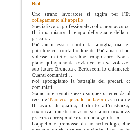
Red
Uno strano lavoratore si aggira per l’
collegamento all’appello
.
Specializzato, professionale, colto, non occupat
Il ritmo misura il tempo della sua e della no
precaria.
Può anche essere contro la famiglia, ma se
potrebbe costruirla facilmente. Può amare il 
volesse un tetto, sarebbe troppo caro. Non 
piano quinquennale sovietico, ma se volesse
suo futuro Brunetta e Berlusconi lo chiamereb
Quanti comunisti…
Noi appoggiamo la battaglia dei precari, c
comunisti.
Siamo intervenuti spesso su questo tema, da u
recente
‘Numero speciale sul lavoro’
. Ci ritorn
Il lavoro di qualità, il diritto all’esistenz
cognitiva: questi fantasmi si stanno organizz
precario corrisponde ora un impegno fisso.
L’appello è promosso da un archeologo, due 
portuale, un ricercatore, un sindacalista, un i