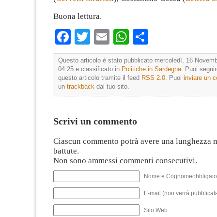
Buona lettura.
Facebook
Twitter
Email
WhatsApp
Condividi
Questo articolo è stato pubblicato mercoledì, 16 Novemb
04:25 e classificato in
Politiche in Sardegna
. Puoi segui
questo articolo tramite il feed
RSS 2.0
. Puoi
inviare un
un
trackback
dal tuo sito.
Scrivi un commento
Ciascun commento potrà avere una lunghezza 
battute.
Non sono ammessi commenti consecutivi.
Nome e Cognomeobbligato
E-mail (non verrà pubblicata
Sito Web