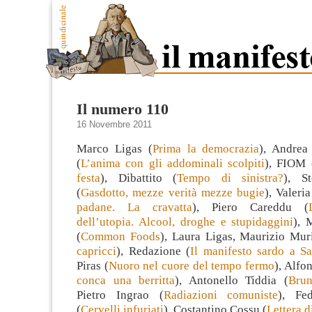
Il numero 110
16 Novembre 2011
Marco Ligas (
Prima la democrazia
), Andrea
(
L’anima con gli addominali scolpiti
), FIOM 
festa
), Dibattito (
Tempo di sinistra?
), St
(
Gasdotto, mezze verità mezze bugie
), Valeri
padane. La cravatta
), Piero Careddu (
dell’utopia. Alcool, droghe e stupidaggini
), 
(
Common Foods
), Laura Ligas, Maurizio Mur
capricci
), Redazione (
Il manifesto sardo a Sa
Piras (
Nuoro nel cuore del tempo fermo
), Alfon
conca una berritta
), Antonello Tiddia (
Brun
Pietro Ingrao (
Radiazioni comuniste
), Fe
(
Cervelli infuriati
), Costantino Cossu (
Lettera d