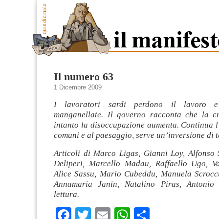
Il numero 63
1 Dicembre 2009
I lavoratori sardi perdono il lavoro 
manganellate. Il governo racconta che la cr
intanto la disoccupazione aumenta. Continua l
comuni e al paesaggio, serve un’inversione di 
Articoli di Marco Ligas, Gianni Loy, Alfonso S
Deliperi, Marcello Madau, Raffaello Ugo, Va
Alice Sassu, Mario Cubeddu, Manuela Scroccu
Annamaria Janin, Natalino Piras, Antoni
lettura.
Facebook
Twitter
Email
WhatsApp
Condividi