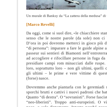
Un murale di Banksy da “La zattera della medusa” di 
[Marco Revelli]
Da oggi, come si suol dire, «le chiacchiere sta
senso che le nostre parole (da sole) non ci 
D’ora in poi dovremo metterci in gioco più di
“di persona”: imparare a fare le guide alpine 
passeur sui sentieri di Biamonti nell’entroterra
ad accogliere e rifocillare persone in fuga da
presidiare campi rom minacciati dalle ruspe.
loro, soprattutto loro – non gli ultimi, quelli 
gli ultimi – le prime e vere vittime di que
(forse) nasce.
Dovremmo anche piantarla con le geremiadi 
sporchi brutti e cattivi i nuovi padroni che ba
Quanto “di destra”. O “sovranisti”. Forse fascis
“neo-liberisti”. Troppo anti-europeisti. O v