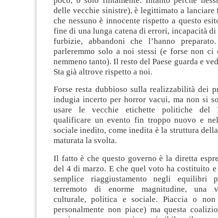
poco, o solo fintamente. Intanto perché ness
delle vecchie sinistre), è legittimato a lanciare
che nessuno è innocente rispetto a questo esit
fine di una lunga catena di errori, incapacità di 
furbizie, abbandoni che l’hanno preparato
parleremmo solo a noi stessi (e forse non c
nemmeno tanto). Il resto del Paese guarda e ved
Sta già altrove rispetto a noi.
Forse resta dubbioso sulla realizzabilità dei 
indugia incerto per horror vacui, ma non si s
usare le vecchie etichette politiche del
qualificare un evento fin troppo nuovo e ne
sociale inedito, come inedita è la struttura della
maturata la svolta.
Il fatto è che questo governo è la diretta espr
del 4 di marzo. E che quel voto ha costituito e
semplice riaggiustamento negli equilibri p
terremoto di enorme magnitudine, una ve
culturale, politica e sociale. Piaccia o no
personalmente non piace) ma questa coalizio