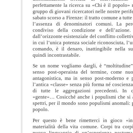
perfettamente la ricerca su «Chi è il popolo» 
gruppo di giovani ricercatori nelle nostre perif
sabato scorso a Firenze: il tratto comune a tutte 
l’assenza di denominatori comuni. La per
condiviso della condizione e dell’azione
dall’orizzonte esistenziale del conflitto collett
in cui l’unica potenza sociale riconosciuta, l’u
comando, è il denaro, inattingibile nella su
quindi incontrastabile.
Se un nome vogliamo dargli, è “moltitudine”
senso post-operaista del termine, come nuo
antagonistica, ma in senso post-moderno e po
l’antica «classe» senza più forma né coscienz
di tutte le aggregazioni precedenti. In 
«gente»… Cosicché anche i populismi che si 
spettri, per il mondo sono populismi anomali:
popolo.
Per questo è bene rimetterci in gioco «in
materialità della vita comune. Corpi tra corp
nuovo linguaggio di un’esperienza postuma