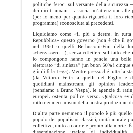
politiche feroci sul versante della sicurezza 
dei diritti umani – associa un’attenzione alle p
(per lo meno per quanto riguarda il loro ric
programma) sconosciuta ai precedenti.
Liquidiamo come «il più a destra, in tutta 
Repubblica» questo governo (non è che il g
nel 1960 o quelli Berlusconi-Fini della lu
scherzassero…), senza riflettere sul fatto che i
lo compongono hanno in pancia una bella 
elettorato “di sinistra” (un buon 50% i cinque 
giù di lì la Lega). Mentre pressoché tutta la st
(da Vittorio Feltri a quelli del Foglio e d
quotidiani mainstream, gli opinion leade
(pensiamo a Bruno Vespa), le agenzie di ratin
europei, ostenta pollice verso. Qualcosa evi
rotto nei meccanismi della nostra produzione di
D’altra parte nemmeno il popolo è più quello 
popolo dei populismi classici, unità morale por
collettive, unito a coorte e pronto alla morte. È
disseminazione irrelata di individualità.