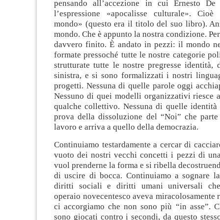
pensando all’accezione in cui Ernesto De
l’espressione «apocalisse culturale». Cioè
mondo» (questo era il titolo del suo libro). Anz
mondo. Che è appunto la nostra condizione. Pe
davvero finito. È andato in pezzi: il mondo n
formate pressoché tutte le nostre categorie poli
strutturate tutte le nostre pregresse identità, 
sinistra, e si sono formalizzati i nostri lingua
progetti. Nessuna di quelle parole oggi acchiap
Nessuno di quei modelli organizzativi riesce 
qualche collettivo. Nessuna di quelle identità
prova della dissoluzione del “Noi” che parte 
lavoro e arriva a quello della democrazia.
Continuiamo testardamente a cercar di cacciar
vuoto dei nostri vecchi concetti i pezzi di un
vuol prenderne la forma e si ribella decostruen
di uscire di bocca. Continuiamo a sognare la 
diritti sociali e diritti umani universali c
operaio novecentesco aveva miracolosamente re
ci accorgiamo che non sono più “in asse”. C
sono giocati contro i secondi, da questo stes