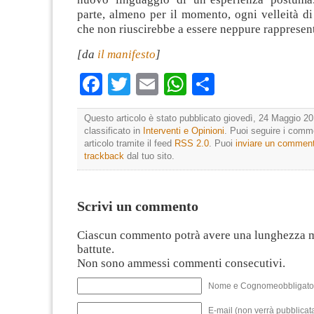
parte, almeno per il momento, ogni velleità d
che non riuscirebbe a essere neppure rappresen
[da
il manifesto
]
Facebook
Twitter
Email
WhatsApp
Condividi
Questo articolo è stato pubblicato giovedì, 24 Maggio 20
classificato in
Interventi e Opinioni
. Puoi seguire i comm
articolo tramite il feed
RSS 2.0
. Puoi
inviare un commen
trackback
dal tuo sito.
Scrivi un commento
Ciascun commento potrà avere una lunghezza 
battute.
Non sono ammessi commenti consecutivi.
Nome e Cognomeobbligato
E-mail (non verrà pubblicata