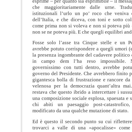
esprime – per quanto sia esprimibile – il mess
che maggioritariamente dalle urne. Trad
istituzionali l’urlo un po’ roco che veniva
dell’Italia, e che diceva, con toni e sotto col
come prima non si voleva e non si poteva più 
non se ne poteva più. E che quegli equilibri and
Fosse solo l’asse tra Cinque stelle e un P
avrebbe potuto corrispondere a quegli umori (
la presenza ingombrante del cadavere politico
in campo dem l’ha reso impossibile. 
governissimo con tutti dentro, avrebbe pot
governo del Presidente. Che avrebbero finito 
gigantesca bolla di frustrazione e rancore da 
velenosa per la democrazia quant’altra mai
restava che questo ibrido a intercettare i sussu
una composizione sociale esplosa, spaesata e 
chi abiti un paesaggio post-catastrofico,
modificato da una qualche mutazione di stato.
Ed è questo il secondo punto su cui rifletter
trovarci a valle di una «apocalisse» come 