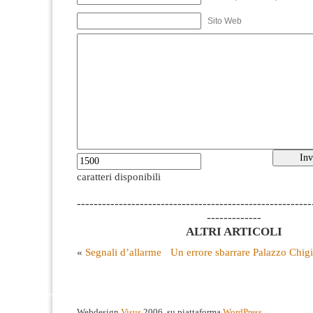
Sito Web
caratteri disponibili
--------------------------------------------------------
-------------
ALTRI ARTICOLI
«
Segnali d’allarme
Un errore sbarrare Palazzo Chig
Webdesign
Visus
2006, su piattaforma
WordPress