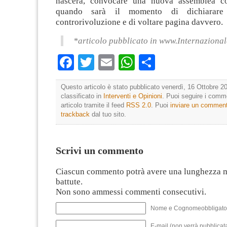
nascerà, convocare una nuova assemblea cos
quando sarà il momento di dichiarare 
controrivoluzione e di voltare pagina davvero.
*articolo pubblicato in www.Internazionale
Facebook
Twitter
Email
WhatsApp
Condividi
Questo articolo è stato pubblicato venerdì, 16 Ottobre 20
classificato in
Interventi e Opinioni
. Puoi seguire i comm
articolo tramite il feed
RSS 2.0
. Puoi
inviare un commen
trackback
dal tuo sito.
Scrivi un commento
Ciascun commento potrà avere una lunghezza 
battute.
Non sono ammessi commenti consecutivi.
Nome e Cognomeobbligato
E-mail (non verrà pubblicata