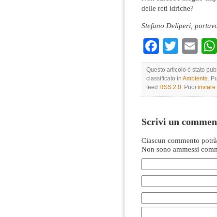
delle reti idriche?
Stefano Deliperi, portav
Faceboo
Twitte
Em
Questo articolo è stato pu
classificato in
Ambiente
. P
feed
RSS 2.0
. Puoi
inviar
Scrivi un commen
Ciascun commento potrà 
Non sono ammessi comme