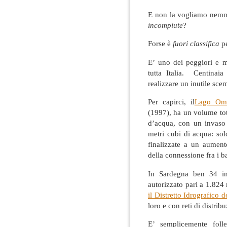
E non la vogliamo nemme
incompiute
?
Forse è
fuori classifica
p
E’ uno dei peggiori e m
tutta Italia. Centinaia
realizzare un inutile sce
Per capirci, il
Lago Om
(1997), ha un volume tot
d’acqua, con un invaso 
metri cubi di acqua: sol
finalizzate a un aument
della connessione fra i ba
In Sardegna ben 34 in
autorizzato pari a 1.824 
il Distretto Idrografico 
loro e con reti di distrib
E’ semplicemente foll