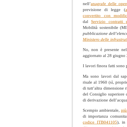
nell’
anagrafe delle ope
previsione di legge (
convertito con modifi
dal
Servizio contratti 
Mobilità sostenibile (MI
pubblicazione dell’elenc
Ministero delle infrastru
No, non è presente nel
aggiornato al 28 giugno
I lavori finora fatti sono
Ma sono lavori dal sa
risale al 1960 (sì, propr
di tutt’altra dimensione r
del Consiglio superiore 
di derivazione dell’acqu
Scempio ambientale,
più
di importanza comunitar
codice ITB041105
), i