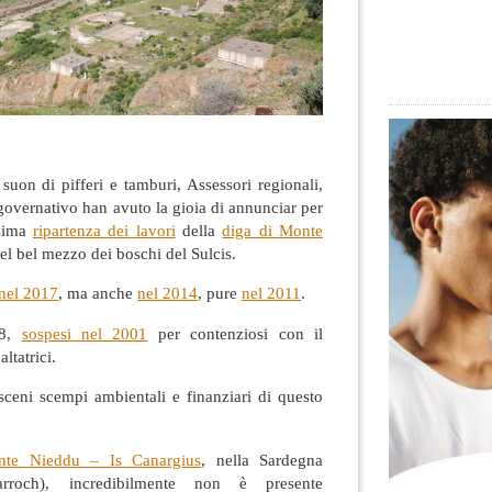
 suon di pifferi e tamburi, Assessori regionali,
governativo han avuto la gioia di annunciar per
esima
ripartenza dei lavori
della
diga di Monte
nel bel mezzo dei boschi del Sulcis.
nel 2017
, ma anche
nel 2014
, pure
nel 2011
.
98,
sospesi nel 2001
per contenziosi con il
ltatrici.
sceni scempi ambientali e finanziari di questo
nte Nieddu – Is Canargius
, nella Sardegna
arroch), incredibilmente non è presente