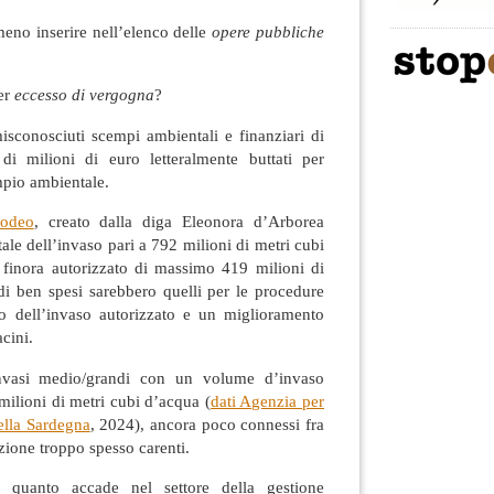
no inserire nell’elenco delle
opere pubbliche
er
eccesso di vergogna
?
isconosciuti scempi ambientali e finanziari di
 di milioni di euro letteralmente buttati per
mpio ambientale.
odeo
, creato dalla diga Eleonora d’Arborea
ale dell’invaso pari a 792 milioni di metri cubi
finora autorizzato di massimo 419 milioni di
di ben spesi sarebbero quelli per le procedure
o dell’invaso autorizzato e un miglioramento
cini.
vasi medio/grandi con un volume d’invaso
milioni di metri cubi d’acqua (
dati Agenzia per
della Sardegna
, 2024), ancora poco connessi fra
uzione troppo spesso carenti.
e quanto accade nel settore della gestione