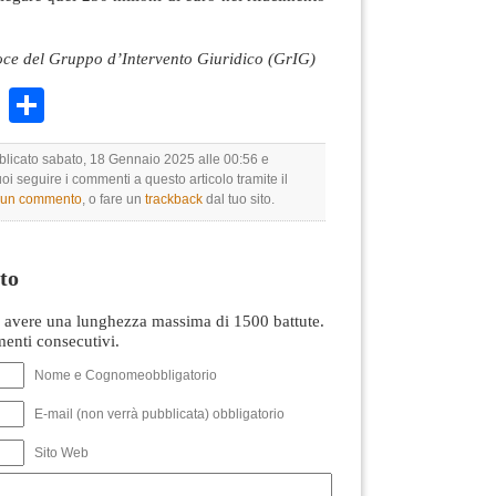
oce del Gruppo d’Intervento Giuridico (GrIG)
k
r
ail
WhatsApp
Condividi
bblicato sabato, 18 Gennaio 2025 alle 00:56 e
uoi seguire i commenti a questo articolo tramite il
e un commento
, o fare un
trackback
dal tuo sito.
to
avere una lunghezza massima di 1500 battute.
nti consecutivi.
Nome e Cognomeobbligatorio
E-mail (non verrà pubblicata) obbligatorio
Sito Web