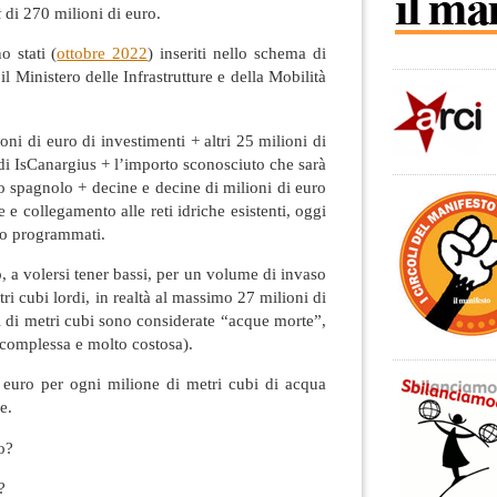
t
di 270 milioni di euro.
o stati (
ottobre 2022
) inseriti nello schema di
l Ministero delle Infrastrutture e della Mobilità
ni di euro di investimenti + altri 25 milioni di
di IsCanargius + l’importo sconosciuto che sarà
o spagnolo + decine e decine di milioni di euro
 e collegamento alle reti idriche esistenti, oggi
no programmati.
, a volersi tener bassi, per un volume di invaso
ri cubi lordi, in realtà al massimo 27 milioni di
ni di metri cubi sono considerate “acque morte”,
 complessa e molto costosa).
euro per ogni milione di metri cubi di acqua
e.
itro?
?