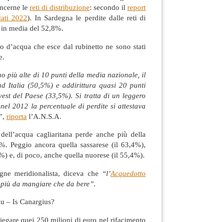
oncerne le
reti di distribuzione
: secondo il
report
dati 2022
). In Sardegna le perdite dalle reti di
o in media del 52,8%.
ro d’acqua che esce dal rubinetto ne sono stati
e.
no più alte di 10 punti della media nazionale, il
 Italia (50,5%) e addirittura quasi 20 punti
est del Paese (33,5%). Si tratta di un leggero
nel 2012 la percentuale di perdite si attestava
”,
riporta
l’A.N.S.A.
 dell’acqua cagliaritana perde anche più della
5%. Peggio ancora quella sassarese (il 63,4%),
4%) e, di poco, anche quella nuorese (il 55,4%).
igne meridionalista, diceva che
“l’
Acquedotto
più da mangiare che da bere”
.
u – Is Canargius?
egare quei 250 milioni di euro nel rifacimento