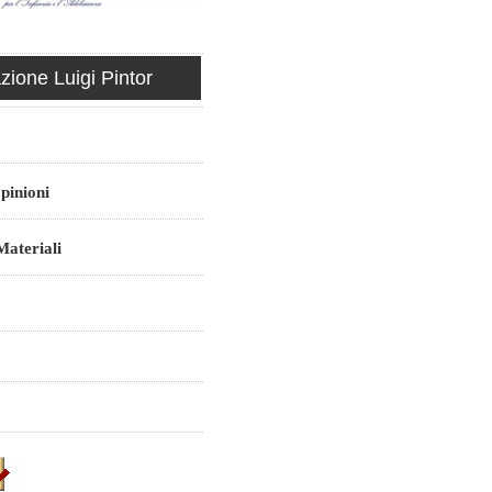
ione Luigi Pintor
pinioni
ateriali