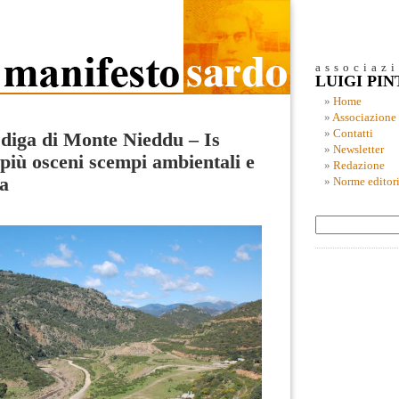
associaz
LUIGI PI
Home
Associazione
Contatti
a diga di Monte Nieddu – Is
Newsletter
 più osceni scempi ambientali e
Redazione
ia
Norme editori