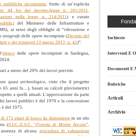
re pubbliche incompiute
, frutto di un’esplicita
art. 44
bis
del decreto-legge n. 201/2011,
cazioni nella legge n. 214/2011
) e curato
Fondaz
pubblici
del Ministero delle Infrastrutture e
MS), ai sensi degli obblighi di “
rilevazione e
o anagrafe delle opere incompiute (
Decreto del
Inchieste
tture e dei trasporti 13 marzo 2013, n. 42
)
”.
l’
elenco
delle
opere incompiute
in Sardegna,
Interventi E O
 2024.
Documenti E M
 pari a meno del 20% dei lavori previsti.
pore quasi
archeologico
, visto che il progetto
Rubriche
io 65 anni fa…), basati su calcoli pluviometrici
ispetto a quelli attuali. L’approvazione da parte
Articoli
dei lavori pubblici è del 1970 e la concessione
a è del 1975.
Archivio
 di 172 ettari di bosco da distruggere
in un sito
ia (
S.I.C./Z.S.C. “
Foresta di Monte Arcosu
”,
n assenza di alcuna
procedura di valutazione