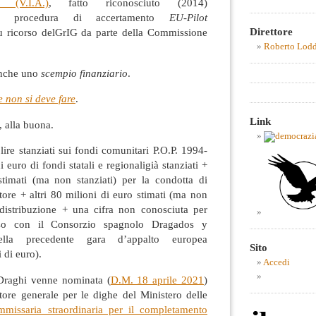
 (V.I.A.)
, fatto riconosciuto (2014)
 procedura di accertamento
EU-Pilot
Direttore
u ricorso delGrIG da parte della Commissione
Roberto Lod
anche uno
scempio finanziario
.
e non si deve fare
.
Link
, alla buona.
lire stanziati sui fondi comunitari P.O.P. 1994-
 euro di fondi statali e regionaligià stanziati +
timati (ma non stanziati) per la condotta di
tore + altri 80 milioni di euro stimati (ma non
i distribuzione + una cifra non conosciuta per
oso con il Consorzio spagnolo Dragados y
ella precedente gara d’appalto europea
Sito
 di euro).
Accedi
Draghi venne nominata (
D.M. 18 aprile 2021
)
tore generale per le dighe del Ministero delle
missaria straordinaria per il completamento