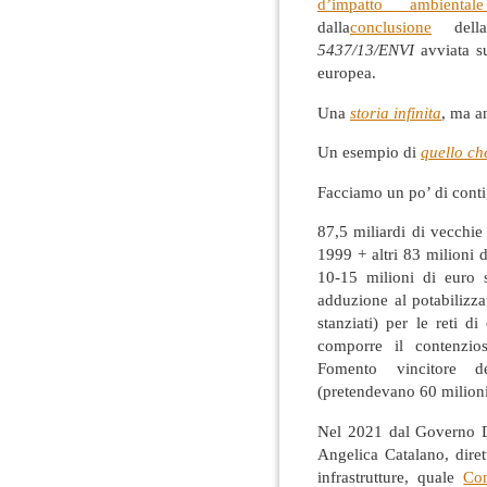
d’impatto ambientale
dalla
conclusione
della
5437/13/ENVI
avviata s
europea.
Una
storia infinita
, ma 
Un esempio di
quello ch
Facciamo un po’ di conti
87,5 miliardi di vecchie 
1999 + altri 83 milioni di
10-15 milioni di euro s
adduzione al potabilizza
stanziati) per le reti d
comporre il contenzi
Fomento vincitore d
(pretendevano 60 milioni
Nel 2021 dal Governo 
Angelica Catalano, diret
infrastrutture, quale
Com