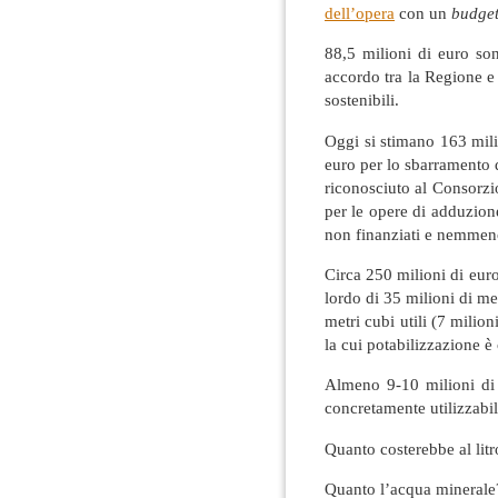
dell’opera
con un
budge
88,5 milioni di euro son
accordo tra la Regione e i
sostenibili.
Oggi si stimano 163 milio
euro per lo sbarramento 
riconosciuto al Consorzi
per le opere di adduzione
non finanziati e nemme
Circa 250 milioni di euro
lordo di 35 milioni di met
metri cubi utili (7 milio
la cui potabilizzazione è
Almeno 9-10 milioni di 
concretamente utilizzabil
Quanto costerebbe al l
Quanto l’acqua minerale