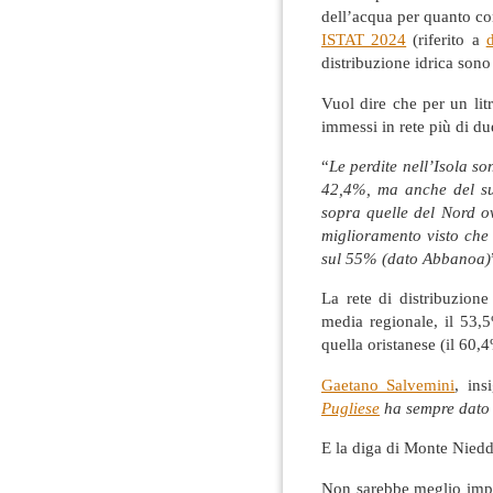
dell’acqua per quanto c
ISTAT 2024
(riferito a
distribuzione idrica son
Vuol dire che per un lit
immessi in rete più di du
“
Le perdite nell’Isola so
42,4%, ma anche del sud
sopra quelle del Nord ov
miglioramento visto che 
sul 55% (dato Abbanoa)
La rete di distribuzione
media regionale, il 53,
quella oristanese (il 60,
Gaetano Salvemini
, ins
Pugliese
ha sempre dato 
E la diga di Monte Niedd
Non sarebbe meglio impi