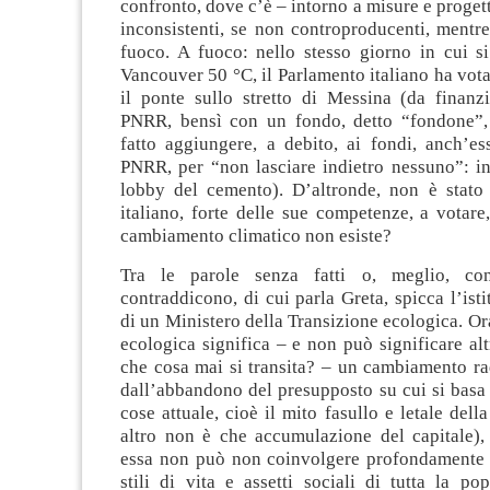
confronto, dove c’è – intorno a misure e proget
inconsistenti, se non controproducenti, mentre
fuoco. A fuoco: nello stesso giorno in cui si
Vancouver 50 °C, il Parlamento italiano ha vota
il ponte sullo stretto di Messina (da finanz
PNRR, bensì con un fondo, detto “fondone”,
fatto aggiungere, a debito, ai fondi, anch’es
PNRR, per “non lasciare indietro nessuno”: in
lobby del cemento). D’altronde, non è stato 
italiano, forte delle sue competenze, a votare,
cambiamento climatico non esiste?
Tra le parole senza fatti o, meglio, co
contraddicono, di cui parla Greta, spicca l’isti
di un Ministero della Transizione ecologica. Ora
ecologica significa – e non può significare alt
che cosa mai si transita? – un cambiamento rad
dall’abbandono del presupposto su cui si basa t
cose attuale, cioè il mito fasullo e letale dell
altro non è che accumulazione del capitale),
essa non può non coinvolgere profondamente
stili di vita e assetti sociali di tutta la pop