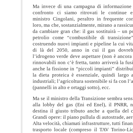
Ma invece di una campagna di informazione 
confronto ci siamo ritrovati le continue e
ministro Cingolani, peraltro in frequente con
loro, ma che, sostanzialmente, mirano a rassicu
da cambiare gran che: il gas sostituirà – un po
petrolio come “combustibile di transizione
costruendo nuovi impianti e pipeline la cui vita
di là del 2050, anno in cui il gas dovreb
l’idrogeno verde deve aspettare (non è ancora
rinnovabili non c’è fretta, tanto arriverà la fu
anche la fissione in “piccoli impianti” distribuit
la dieta proteica è essenziale, quindi largo 
industriali; l’agricoltura sostenibile si fa con l
(pannelli in alto e ortaggi sotto), ecc.
Ma se il ministro della Transizione sembra sensi
alla lobby del gas (Eni ed Enel), il PNRR, n
destina il giusto tributo anche a quella del 
Grandi opere: il piano pullula di autostrade, aer
Alta velocità, chiamati infrastrutture, tutti finan
trasporto locale (compreso il TAV Torino-Li