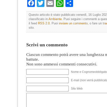
Facebook
Twitter
Email
WhatsApp
Condividi
Questo articolo è stato pubblicato venerdì, 16 Luglio 202
classificato in
Ambiente
. Puoi seguire i commenti a quest
il feed
RSS 2.0
. Puoi
inviare un commento
, o fare un
tr
sito.
Scrivi un commento
Ciascun commento potrà avere una lunghezza 
battute.
Non sono ammessi commenti consecutivi.
Nome e Cognomeobbligato
E-mail (non verrà pubblicata
Sito Web