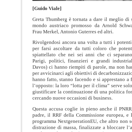
[Guido Viale]
Greta Thumberg è tornata a dare il meglio di s
mondo austriaco promosso da Arnold Schwa
Frau Merkel, Antonio Guterres ed altri.
Rivolgendosi ancora una volta a tutti i poten
per farsi ascoltare da tutti coloro che poten
spiattellato che nei sei anni che ci separano
Parigi, politici, finanzieri e grandi industri
Davos) ci hanno riempiti di parole, ma non ha
per avvicinarci agli obiettivi di decarbonizzazio
hanno fatto, stanno facendo e si apprestano a 
l’opposto: la loro “lotta per il clima” serve so
giustificare la continuazione di una politica fon
cercando nuove occasioni di business.
Questa accusa coglie in pieno anche il PNRR i
padre, il RRF della Commissione europea, e l
programma NextgenerationEU, che altro non s
distrazione di massa, finalizzate a bloccare l’a