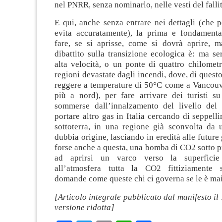
nel PNRR, senza nominarlo, nelle vesti del falli
E qui, anche senza entrare nei dettagli (che 
evita accuratamente), la prima e fondament
fare, se si aprisse, come si dovrà aprire, 
dibattito sulla transizione ecologica è: ma s
alta velocità, o un ponte di quattro chilometr
regioni devastate dagli incendi, dove, di questo
reggere a temperature di 50°C come a Vancouv
più a nord), per fare arrivare dei turisti s
sommerse dall’innalzamento del livello del
portare altro gas in Italia cercando di seppelli
sottoterra, in una regione già sconvolta da 
dubbia origine, lasciando in eredità alle future
forse anche a questa, una bomba di CO2 sotto p
ad aprirsi un varco verso la superficie 
all’atmosfera tutta la CO2 fittiziamente s
domande come queste chi ci governa se le è mai
[Articolo integrale pubblicato dal manifesto il 
versione ridotta]