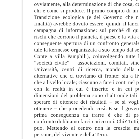
ovviamente, alla determinazione di che cosa, c
chi e come si produce. Il primo compito di un
Transizione ecologica (e del Governo che n
finalità) avrebbe dovuto essere, quindi, il lanc
campagna di informazione: sul perché di que
rischi che corrono il pianeta, il paese e la vita 
conseguente apertura di un confronto generale
tale la kermesse organizzata a suo tempo dal 
Conte a villa Pamphili), coinvolgendo tutte l
“società civile” – associazioni, comitati, sin
Università, centri di ricerca, mondo della 
alternative che ci troviamo di fronte: sia a li
che a livello locale; ciascuno a fare i conti nel p
con la realtà in cui è inserito e in cui p
dimensioni del problema sono d’altronde tali
sperare di ottenere dei risultati – se si vog
ottenere – che procedendo così. E se il gover
prima conseguenza da trarre è che di pr
confronto dobbiamo farci carico noi. Chi? Tutti
può. Mettendo al centro non la crescita ma
persone, del vivente e della Terra.