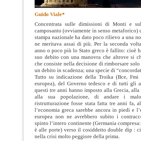
Guido Viale*
Concentrata sulle dimissioni di Monti e sul
camposanto (ovviamente in senso metaforico) 
stampa nazionale ha dato poco rilievo a una no
ne meritava assai di più. Per la seconda volt
anno o poco più lo Stato greco è fallito: cioè ha
suo debito con una manovra che altrove si ch
che consiste nella decisione di rimborsare solo
un debito in scadenza; una specie di “concorda
Tutto su indicazione della Troika (Bce, Fm
europea), del Governo tedesco e di tutti gli al
questi tre anni hanno imposto alla Grecia, all
alla sua popolazione, di andare i malo
ristrutturazione fosse stata fatta tre anni fa, a
l’economia greca sarebbe ancora in piedi e l’
europea non ne avrebbero subito i contracc
spinto l’intero continente (Germania compresa: a
è alle porte) verso il cosiddetto double dip : c
nella crisi molto peggiore della prima.