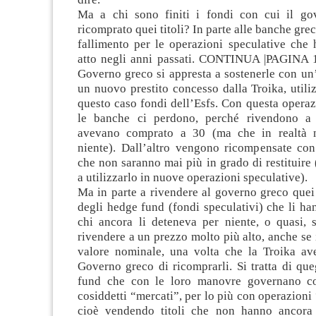
Ma a chi sono finiti i fondi con cui il go
ricomprato quei titoli? In parte alle banche grec
fallimento per le operazioni speculative che
atto negli anni passati. CONTINUA |PAGINA 1
Governo greco si appresta a sostenerle con un’
un nuovo prestito concesso dalla Troika, util
questo caso fondi dell’Esfs. Con questa operaz
le banche ci perdono, perché rivendono a
avevano comprato a 30 (ma che in realtà 
niente). Dall’altro vengono ricompensate con
che non saranno mai più in grado di restituire 
a utilizzarlo in nuove operazioni speculative).
Ma in parte a rivendere al governo greco quei t
degli hedge fund (fondi speculativi) che li h
chi ancora li deteneva per niente, o quasi, s
rivendere a un prezzo molto più alto, anche se i
valore nominale, una volta che la Troika av
Governo greco di ricomprarli. Si tratta di que
fund che con le loro manovre governano c
cosiddetti “mercati”, per lo più con operazioni 
cioè vendendo titoli che non hanno ancora