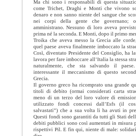
Ma chi sono i responsabili di questa situazi
come Trichet, Draghi e Monti che vivono so
denaro e non sanno niente del sangue che scor
nei corpi della gente che governano; o
amministrano. Nessuno di loro aveva previsto 
prima né la seconda. E Monti, dopo il primo m
Troika che aveva messo la Grecia alle corde
quel paese aveva finalmente imboccato la strad
Così, diventato Presidente del Consiglio, ha l
lavora per fare imboccare all’Italia la stessa st
naturalmente, che sta salvando il paes
interessante il meccanismo di questo second
Grecia.
Il governo greco ha ricomprato una grande qua
titoli di debito (ormai considerati carta str
meno di un terzo del loro valore di emission
utilizzato fondi concessi dall’Esfs (il co
salvastati”) che a sua volta li ha avuti in pre
Questi fondi sono garantiti da tutti gli Stati del
debiti pubblici sono così aumentati in misura 
rispettivi Pil. E fin qui, niente di male: solidar
dire.