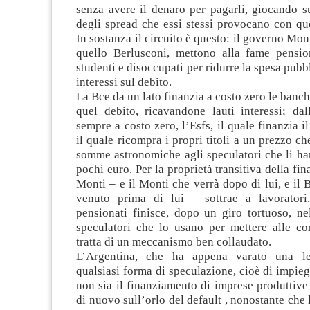
senza avere il denaro per pagarli, giocando su
degli spread che essi stessi provocano con qu
In sostanza il circuito è questo: il governo Mont
quello Berlusconi, mettono alla fame pensiona
studenti e disoccupati per ridurre la spesa pubb
interessi sul debito.
La Bce da un lato finanzia a costo zero le ban
quel debito, ricavandone lauti interessi; dall
sempre a costo zero, l’Esfs, il quale finanzia i
il quale ricompra i propri titoli a un prezzo c
somme astronomiche agli speculatori che li ha
pochi euro. Per la proprietà transitiva della fi
Monti – e il Monti che verrà dopo di lui, e il 
venuto prima di lui – sottrae a lavoratori
pensionati finisce, dopo un giro tortuoso, ne
speculatori che lo usano per mettere alle cor
tratta di un meccanismo ben collaudato.
L’Argentina, che ha appena varato una l
qualsiasi forma di speculazione, cioè di impie
non sia il finanziamento di imprese produttive 
di nuovo sull’orlo del default , nonostante che