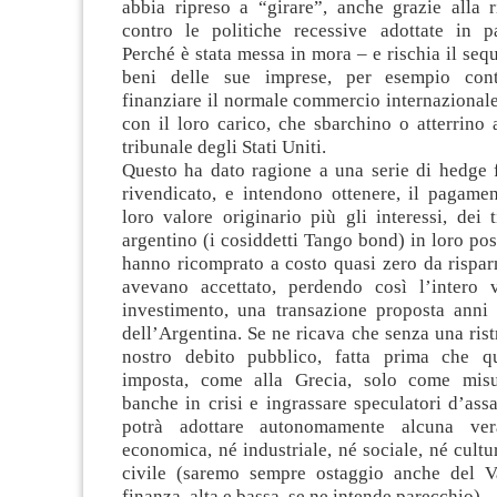
abbia ripreso a “girare”, anche grazie alla r
contro le politiche recessive adottate in p
Perché è stata messa in mora – e rischia il sequ
beni delle sue imprese, per esempio cont
finanziare il normale commercio internazionale,
con il loro carico, che sbarchino o atterrino 
tribunale degli Stati Uniti.
Questo ha dato ragione a una serie di hedge
rivendicato, e intendono ottenere, il pagamen
loro valore originario più gli interessi, dei t
argentino (i cosiddetti Tango bond) in loro poss
hanno ricomprato a costo quasi zero da rispar
avevano accettato, perdendo così l’intero 
investimento, una transazione proposta anni
dell’Argentina. Se ne ricava che senza una rist
nostro debito pubblico, fatta prima che q
imposta, come alla Grecia, solo come misu
banche in crisi e ingrassare speculatori d’assal
potrà adottare autonomamente alcuna ver
economica, né industriale, né sociale, né cul
civile (saremo sempre ostaggio anche del V
finanza, alta e bassa, se ne intende parecchio).