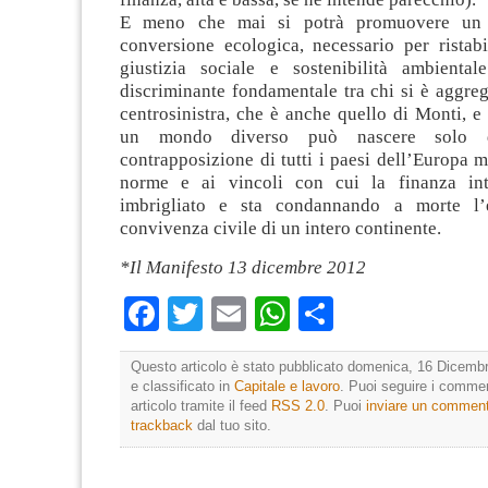
E meno che mai si potrà promuovere un
conversione ecologica, necessario per ristab
giustizia sociale e sostenibilità ambienta
discriminante fondamentale tra chi si è aggreg
centrosinistra, che è anche quello di Monti, e
un mondo diverso può nascere solo 
contrapposizione di tutti i paesi dell’Europa m
norme e ai vincoli con cui la finanza int
imbrigliato e sta condannando a morte l
convivenza civile di un intero continente.
*Il Manifesto 13 dicembre 2012
Facebook
Twitter
Email
WhatsApp
Condividi
Questo articolo è stato pubblicato domenica, 16 Dicembr
e classificato in
Capitale e lavoro
. Puoi seguire i comme
articolo tramite il feed
RSS 2.0
. Puoi
inviare un commen
trackback
dal tuo sito.