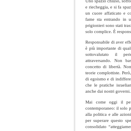
Uno spazio chiuso, soffo
e riecheggia, e si fa spaz
un cuore affaticato e c
fame sta entrando in u
prigionieri sono stati tra
solo complice. È respons
Responsabile di aver eff
è più importante di qual
sottovalutato il p
attraversando. Non bas
concetto di libertà. No
teorie complottiste. Per
di egoismo e di indiffer
che le pratiche israeli
anche dai nostri governi.
Mai come oggi il pen
contemporaneo: il solo p
alla politica e alle azio
per superare questo sp
consolidato “atteggiamen