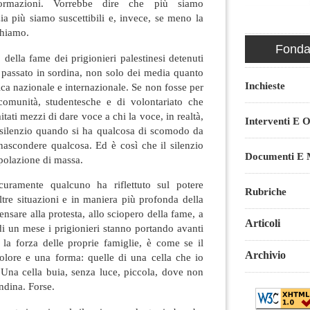
nformazioni. Vorrebbe dire che più siamo
a più siamo suscettibili e, invece, se meno la
chiamo.
Fondaz
della fame dei prigionieri palestinesi detenuti
 è passato in sordina, non solo dei media quanto
Inchieste
tica nazionale e internazionale. Se non fosse per
comunità, studentesche e di volontariato che
tati mezzi di dare voce a chi la voce, in realtà,
Interventi E O
il silenzio quando si ha qualcosa di scomodo da
nascondere qualcosa. Ed è così che il silenzio
Documenti E M
polazione di massa.
curamente qualcuno ha riflettuto sul potere
Rubriche
altre situazioni e in maniera più profonda della
nsare alla protesta, allo sciopero della fame, a
Articoli
di un mese i prigionieri stanno portando avanti
 la forza delle proprie famiglie, è come se il
Archivio
olore e una forma: quelle di una cella che io
Una cella buia, senza luce, piccola, dove non
ndina. Forse.