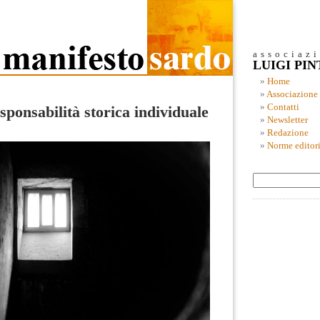
associaz
LUIGI PI
Home
Associazione
Contatti
responsabilità storica individuale
Newsletter
Redazione
Norme editori