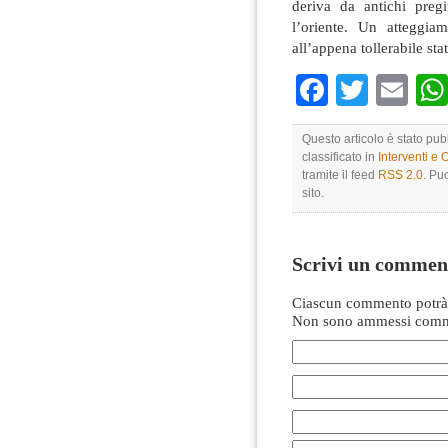
deriva da antichi pregi
l’oriente. Un atteggia
all’appena tollerabile sta
Faceboo
Twitte
Em
Questo articolo è stato pu
classificato in
Interventi e 
tramite il feed
RSS 2.0
. Pu
sito.
Scrivi un commen
Ciascun commento potrà 
Non sono ammessi comme