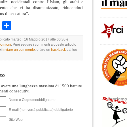
udizi occidentali contro l’Islam, gli arabi e
mento che ci ha disumanizzato, riducendoci
tus di seccatura”.
k
r
ail
WhatsApp
Condividi
bblicato martedì, 16 Maggio 2017 alle 00:30 e
Opinioni
. Puoi seguire i commenti a questo articolo
oi
inviare un commento
, o fare un
trackback
dal tuo
to
avere una lunghezza massima di 1500 battute.
nti consecutivi.
Nome e Cognomeobbligatorio
E-mail (non verrà pubblicata) obbligatorio
Sito Web