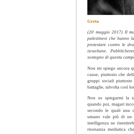
Greta
(20 maggio 2017) Il man
palestinesi che hanno l
protestare contro le dr
israeliane. Pubblicher
sostegno di questa camp
Non mi spiego ancora qu
cause, piuttosto che dell
gruppi sociali piuttost
battaglie, talvolta così l
Non so spiegarmi la ta
quando poi, magari incon
secondo le quali una c
umano vale più di un al
intelligenza ne risentire
risonanza mediatica c