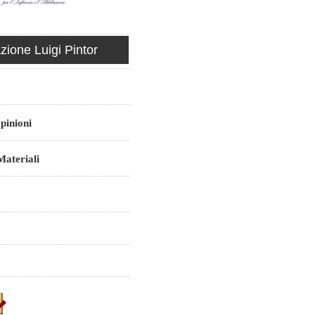
ione Luigi Pintor
pinioni
ateriali