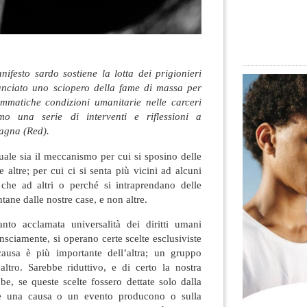
ifesto sardo sostiene la lotta dei prigionieri
anciato uno sciopero della fame di massa per
ammatiche condizioni umanitarie nelle carceri
emo una serie di interventi e riflessioni a
agna (Red).
ale sia il meccanismo per cui si sposino delle
e altre; per cui ci si senta più vicini ad alcuni
o che ad altri o perché si intraprendano delle
ontane dalle nostre case, e non altre.
nto acclamata universalità dei diritti umani
sciamente, si operano certe scelte esclusiviste
ausa è più importante dell’altra; un gruppo
tro. Sarebbe riduttivo, e di certo la nostra
bbe, se queste scelte fossero dettate solo dalla
he una causa o un evento producono o sulla