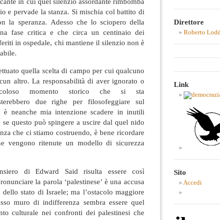
cante in cui quel silenzio assordante rimbomba
io e pervade la stanza. Si mischia col battito di
on la speranza. Adesso che lo sciopero della
Direttore
na fase critica e che circa un centinaio dei
Roberto Lod
sferiti in ospedale, chi mantiene il silenzio non è
abile.
ettuato quella scelta di campo per cui qualcuno
cun altro. La responsabilità di aver ignorato o
Link
ericoloso momento storico che si sta
terebbero due righe per filosofeggiare sul
n è neanche mia intenzione scadere in inutili
ò, se questo può spingere a uscire dal quel nido
enza che ci stiamo costruendo, è bene ricordare
ane vengono ritenute un modello di sicurezza
siero di Edward Said risulta essere così
Sito
ronunciare la parola ‘palestinese’ è una accusa
Accedi
ni dello stato di Israele; ma l’ostacolo maggiore
esso muro di indifferenza sembra essere quel
to culturale nei confronti dei palestinesi che