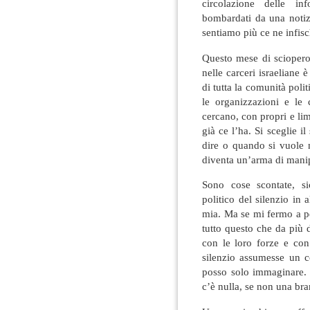
circolazione delle i
bombardati da una notizi
sentiamo più ce ne infis
Questo mese di sciopero 
nelle carceri israeliane
di tutta la comunità poli
le organizzazioni e le 
cercano, con propri e limi
già ce l’ha. Si sceglie 
dire o quando si vuole 
diventa un’arma di mani
Sono cose scontate, si
politico del silenzio in 
mia. Ma se mi fermo a pe
tutto questo che da più 
con le loro forze e con
silenzio assumesse un c
posso solo immaginare. 
c’è nulla, se non una bra