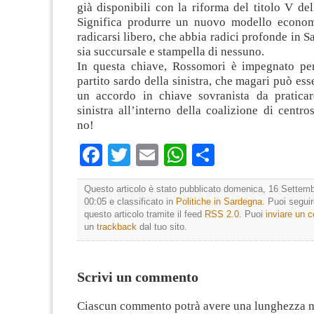
già disponibili con la riforma del titolo V del
Significa produrre un nuovo modello econom
radicarsi libero, che abbia radici profonde in 
sia succursale e stampella di nessuno.
In questa chiave, Rossomori è impegnato per
partito sardo della sinistra, che magari può ess
un accordo in chiave sovranista da praticare
sinistra all’interno della coalizione di centro
no!
Facebook
Twitter
Email
WhatsApp
Condividi
Questo articolo è stato pubblicato domenica, 16 Settemb
00:05 e classificato in
Politiche in Sardegna
. Puoi segui
questo articolo tramite il feed
RSS 2.0
. Puoi
inviare un
un
trackback
dal tuo sito.
Scrivi un commento
Ciascun commento potrà avere una lunghezza 