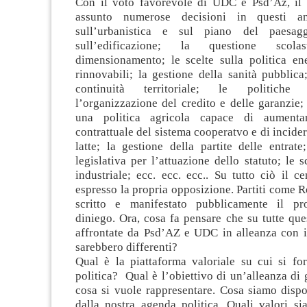
Con il voto favorevole di UDC e Psd’Az, il 
assunto numerose decisioni in questi an
sull’urbanistica e sul piano del paesag
sull’edificazione; la questione scol
dimensionamento; le scelte sulla politica ene
rinnovabili; la gestione della sanità pubblica;
continuità territoriale; le politiche
l’organizzazione del credito e delle garanzie
una politica agricola capace di aumenta
contrattuale del sistema cooperatvo e di incider
latte; la gestione della partite delle entrat
legislativa per l’attuazione dello statuto; le s
industriale; ecc. ecc. ecc.. Su tutto ciò il ce
espresso la propria opposizione. Partiti come
scritto e manifestato pubblicamente il pr
diniego. Ora, cosa fa pensare che su tutte que
affrontate da Psd’AZ e UDC in alleanza con il
sarebbero differenti?
Qual è la piattaforma valoriale su cui si fo
politica? Qual è l’obiettivo di un’alleanza d
cosa si vuole rappresentare. Cosa siamo dispo
dalla nostra agenda politica. Quali valori si