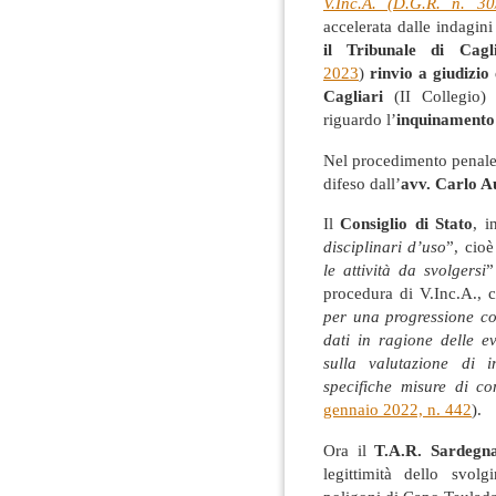
V.Inc.A. (D.G.R. n. 3
accelerata dalle indagini
il Tribunale di Cagli
2023
)
rinvio a giudizio
Cagliari
(II Collegio)
riguardo l’
inquinamento
Nel procedimento penale
difeso dall’
avv. Carlo A
Il
Consiglio di Stato
, i
disciplinari d’uso
”, cioè
le attività da svolgersi
”
procedura di V.Inc.A., 
per una progressione co
dati in ragione delle e
sulla valutazione di i
specifiche misure di c
gennaio 2022, n. 442
).
Ora il
T.A.R. Sardegn
legittimità dello svol