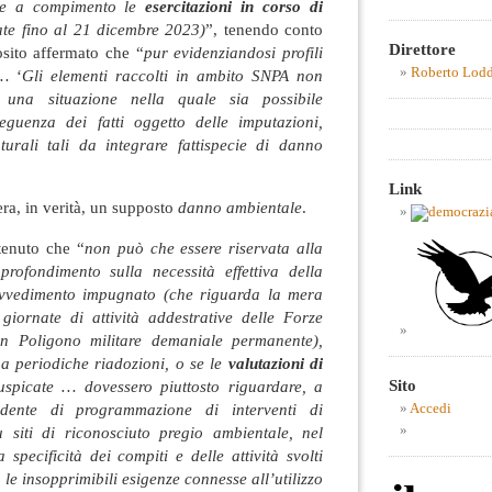
re a compimento le
esercitazioni in corso di
e fino al 21 dicembre 2023)
”, tenendo conto
Direttore
sito affermato che “
pur evidenziandosi profili
Roberto Lod
, …
‘
Gli elementi raccolti in ambito SNPA non
 una situazione nella quale sia possibile
eguenza dei fatti oggetto delle imputazioni,
aturali tali da integrare fattispecie di danno
Link
ra, in verità, un supposto
danno ambientale
.
tenuto che “
non può che essere riservata alla
rofondimento sulla necessità effettiva della
vvedimento impugnato (che riguarda la mera
 giornate di attività addestrative delle Forze
un Poligono militare demaniale permanente),
a periodiche riadozioni, o se le
valutazioni di
Sito
spicate … dovessero piuttosto riguardare, a
dente di programmazione di interventi di
Accedi
su siti di riconosciuto pregio ambientale, nel
pecificità dei compiti e delle attività svolti
le insopprimibili esigenze connesse all’utilizzo