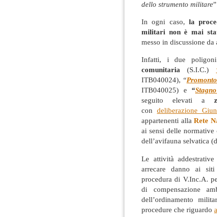
dello strumento militare
”
In ogni caso,
la proce
militari non è mai sta
messo in discussione da 
Infatti, i due poligon
comunitaria
(S.I.C.)
ITB040024),
“
Promontor
ITB040025) e
“
Stagno
seguito elevati a
con
deliberazione Giu
appartenenti alla
Rete N
ai sensi delle normative
dell’avifauna selvatica 
Le attività addestrativ
arrecare danno ai siti
procedura di V.Inc.A. pe
di compensazione amb
dell’ordinamento milita
procedure che riguardo
a