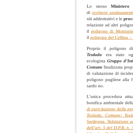
Lo stesso
Ministero 
di
svolgere assiduamente
siti addestrativi e le
proc
relazione ad altri poligo
il
poligono di Monrupi
il
poligono del Cellina 
Proprio il poligono 
Teulada
era stato ogg
ecologista
Gruppo d’Int
Comune
finalizzata prop
di valutazione di incide
poligono pugliese alla f
sardo no.
L’unica procedura attu
bonifica ambientale dell
di esercitazione della p
Teulada. Comune: Teul
Sardegna. Valutazione app
dell’art. 5 del D.P.R. n. 