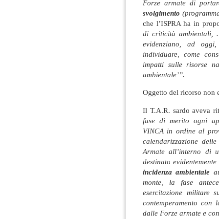
Forze armate di porta
svolgimento
(programmat
che l’ISPRA ha in propo
di criticità ambientali
evidenziano, ad oggi,
individuare, come cons
impatti sulle risorse n
ambientale’”.
Oggetto del ricorso non e
Il T.A.R. sardo aveva ri
fase di merito ogni app
VINCA in ordine al pro
calendarizzazione delle
Armate all’interno di 
destinato evidentemente 
incidenza ambientale
au
monte, la fase antece
esercitazione militare 
contemperamento con la s
dalle Forze armate e con 