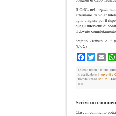
poligoni di Capo Teulada
Il GrIG, nel
torpido so
affermano di voler tutela
agito e agisce per il risp
quegli interventi di bon
il dovuto completamento
Stefano Deliperi è il 
(GrIG
)
Faceboo
Twitte
Em
Questo articolo è stato pu
classificato in
Interventi e 
tramite il feed
RSS 2.0
. Pu
sito.
Scrivi un commen
Ciascun commento potrà 