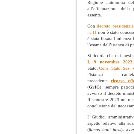
Regione autonoma del
all’effettuazione della
assente.
Con
decreto presidenzi
n. 11
non è stato conces
è stata fissata l’udienz
l’esame dell’istanza di p
Si ricorda che nei mesi s
I, 9 novembre 2023
Stato,
Cons. Stato, Sez.
l’istanza ca
precedente
ricorso
eff
(GrIG)
, sempre patroci
avverso il decreto minis
II semestre 2023 nei m
conclusione del necessar
I Giudici amministrativ
aspetto relativo alla su
(
fumus boni iuris
), ave