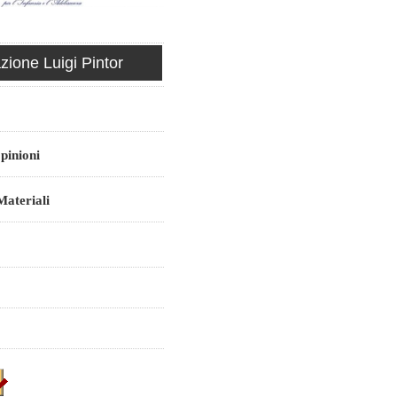
ione Luigi Pintor
pinioni
ateriali