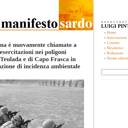
associaz
LUIGI PI
Home
Associazione
Contatti
gna è nuovamente chiamato a
Newsletter
esercitazioni nei poligoni
Redazione
 Teulada e di Capo Frasca in
Norme editori
azione di incidenza ambientale