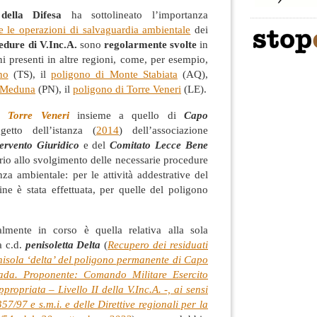
della Difesa
ha sottolineato l’importanza
 le operazioni di salvaguardia ambientale
dei
edure di V.Inc.A.
sono
regolarmente svolte
in
ni presenti in altre regioni, come, per esempio,
no
(TS), il
poligono di Monte Stabiata
(AQ),
– Meduna
(PN), il
poligono di Torre Veneri
(LE).
di
Torre Veneri
insieme a quello di
Capo
etto dell’istanza (
2014
) dell’associazione
ervento Giuridico
e del
Comitato Lecce Bene
rio allo svolgimento delle necessarie procedure
nza ambientale: per le attività addestrative del
ine è stata effettuata, per quelle del poligono
almente in corso è quella relativa alla sola
a c.d.
penisoletta Delta
(
Recupero dei residuati
enisola ‘delta’ del poligono permanente di Capo
ada. Proponente: Comando Militare Esercito
ropriata – Livello II della V.Inc.A. -, ai sensi
357/97 e s.m.i. e delle Direttive regionali per la