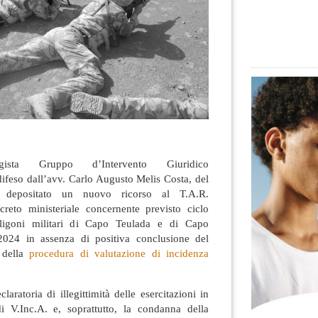
ogista Gruppo d’Intervento Giuridico
difeso dall’avv. Carlo Augusto Melis Costa, del
 depositato un nuovo ricorso al T.A.R.
reto ministeriale concernente previsto ciclo
oligoni militari di Capo Teulada e di Capo
2024 in assenza di positiva conclusione del
 della
procedura di valutazione di incidenza
laratoria di illegittimità delle esercitazioni in
i V.Inc.A. e, soprattutto, la condanna della