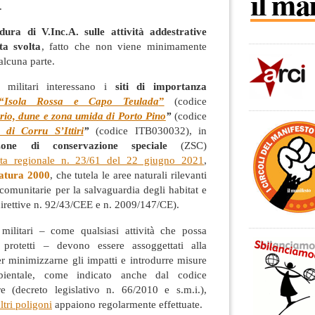
.
dura di V.Inc.A. sulle attività addestrative
ta svolta
, fatto che non viene minimamente
alcuna parte.
i militari interessano i
siti di importanza
“Isola Rossa e Capo Teulada
”
(codice
io, dune e zona umida di Porto Pino
”
(codice
 di Corru S’Ittiri
”
(codice ITB030032), in
zone di conservazione speciale
(ZSC)
nta regionale n. 23/61 del 22 giugno 2021
,
atura 2000
, che tutela le aree naturali rilevanti
 comunitarie per la salvaguardia degli habitat e
(direttive n. 92/43/CEE e n. 2009/147/CE).
e militari – come qualsiasi attività che possa
 protetti – devono essere assoggettati alla
r minimizzarne gli impatti e introdurre misure
ientale, come indicato anche dal codice
re (decreto legislativo n. 66/2010 e s.m.i.),
ltri poligoni
appaiono regolarmente effettuate.