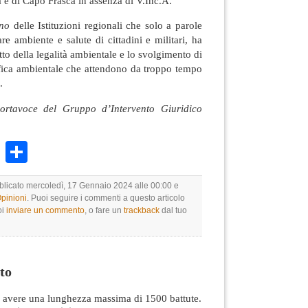
 e di Capo Frasca in assenza di V.Inc.A.
nno
delle Istituzioni regionali che solo a parole
re ambiente e salute di cittadini e militari, ha
etto della legalità ambientale e lo svolgimento di
ifica ambientale che attendono da troppo tempo
.
portavoce del Gruppo d’Intervento Giuridico
k
r
ail
WhatsApp
Condividi
bblicato mercoledì, 17 Gennaio 2024 alle 00:00 e
Opinioni
. Puoi seguire i commenti a questo articolo
oi
inviare un commento
, o fare un
trackback
dal tuo
to
avere una lunghezza massima di 1500 battute.