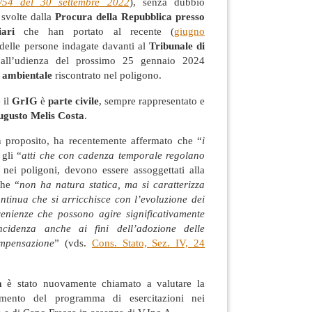
0/54 del 30 settembre 2022
), senza dubbio
 svolte dalla
Procura della Repubblica presso
ari
che han portato al recente (
giugno
delle persone indagate davanti al
Tribunale di
 all’udienza del prossimo 25 gennaio 2024
 ambientale
riscontrato nel poligono.
 il
GrIG
è
parte civile
, sempre rappresentato e
ugusto Melis Costa
.
n proposito, ha recentemente affermato che “
i
 gli “
atti che con cadenza temporale regolano
 nei poligoni, devono essere assoggettati alla
che “
non ha natura statica, ma si caratterizza
ntinua che si arricchisce con l’evoluzione dei
venienze che possono agire significativamente
ncidenza anche ai fini dell’adozione delle
ompensazione
” (vds.
Cons. Stato, Sez. IV, 24
a
è stato nuovamente chiamato a valutare la
gimento del programma di esercitazioni nei