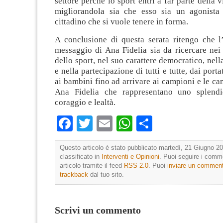
settore perché lo sport entri a far parte della v
migliorandola sia che esso sia un agonista
cittadino che si vuole tenere in forma.
A conclusione di questa serata ritengo che l
messaggio di Ana Fidelia sia da ricercare nei 
dello sport, nel suo carattere democratico, nell
e nella partecipazione di tutti e tutte, dai portat
ai bambini fino ad arrivare ai campioni e le 
Ana Fidelia che rappresentano uno splend
coraggio e lealtà.
Facebook
Twitter
Email
WhatsApp
Condividi
Questo articolo è stato pubblicato martedì, 21 Giugno 20
classificato in
Interventi e Opinioni
. Puoi seguire i comm
articolo tramite il feed
RSS 2.0
. Puoi
inviare un commen
trackback
dal tuo sito.
Scrivi un commento