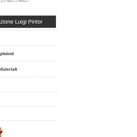
ione Luigi Pintor
pinioni
ateriali