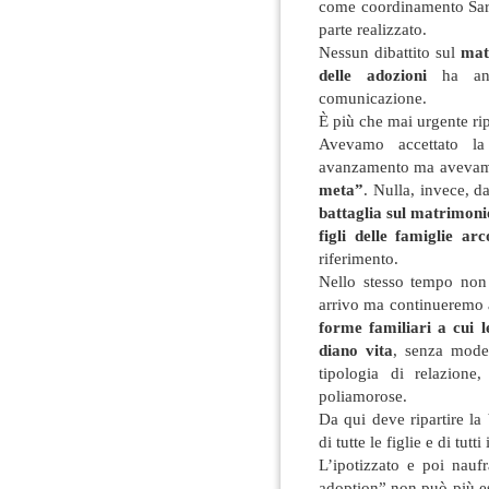
come coordinamento Sar
parte realizzato.
Nessun dibattito sul
mat
delle adozioni
ha ani
comunicazione.
È più che mai urgente rip
Avevamo accettato l
avanzamento ma avevamo
meta”
. Nulla, invece, d
battaglia sul matrimonio e
figli delle famiglie ar
riferimento.
Nello stesso tempo no
arrivo ma continueremo 
forme familiari a cui 
diano vita
, senza model
tipologia di relazion
poliamorose.
Da qui deve ripartire la 
di tutte le figlie e di tutti i
L’ipotizzato e poi nau
adoption” non può più es