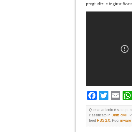
pregiudizi e ingiustificat
Faceboo
Twitte
Em
Questo articolo è stato pub
classificato in
Diritti civili
. 
feed
RSS 2.0
. Puoi
inviar