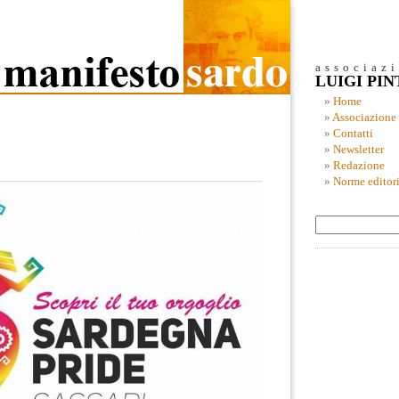
associaz
LUIGI PI
Home
Associazione
Contatti
Newsletter
Redazione
Norme editori