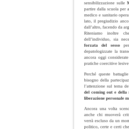
sensibilizzazione sulle
M
partire dalla scuola per 
medico e sanitario opera
lato, il pregiudizio anc
dall’altro, facendo da a
Riteniamo inoltre ch
dell’individuo, sia nece
forzata del sesso
per 
depatologizzate la trans
ancora oggi considerate 
pratiche coercitive lesive
Perché queste battagli
bisogno della partecipaz
l’attenzione sul tema d
del coming out e della
liberazione personale ma
Ancora una volta scend
anche chi muoverà crit
verrà escluso da un mom
politico, certe e certi c