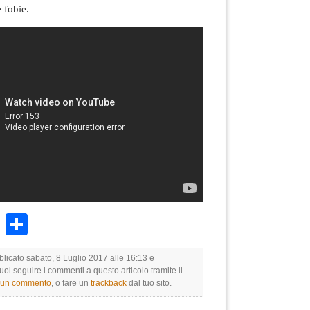
e fobie.
k
r
ail
WhatsApp
Condividi
blicato sabato, 8 Luglio 2017 alle 16:13 e
Puoi seguire i commenti a questo articolo tramite il
e un commento
, o fare un
trackback
dal tuo sito.