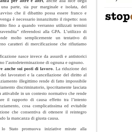
anza per altre e altri
, anche alla luce degli
 una parte, sia pur marginale e isolata, del
vviso che il dibattito possa essere franco e
venga è necessario innanzitutto il rispetto: non
ttito fino a quando verranno utilizzati termini
ravendita” riferendosi alla GPA. L’utilizzo di
conde molto semplicemente un tentativo di
eno caratteri di mercificazione che rifiutiamo
ficazione nasce invece da assurdi e antistorici
ino l’autodeterminazione di ognuna e ognuno.
e anche sui posti di lavoro
. La riduzione dei
e dei lavoratori e la cancellazione del diritto al
nziamento illegittimo rende di fatto impossibile
nziamento discriminatorio, ipocritamente lasciata
 attivabile in un contesto normativo che rende
are il rapporto di causa effetto tra l’intento
cenziamento, cosa complicatissima ed evitabile
ione che consentiva di ottenere il reintegro
do la mancanza di giusta causa.
lo Stato promuova iniziative mirate alla