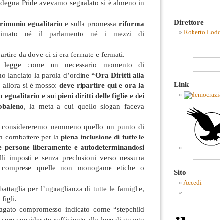
degna Pride avevamo segnalato si è almeno in
Direttore
rimonio egualitario
e sulla promessa
riforma
Roberto Lod
mato né il parlamento né i mezzi di
artire da dove ci si era fermate e fermati.
a legge come un necessario momento di
 lanciato la parola d’ordine
“Ora Diritti alla
Link
a allora si è mosso:
deve ripartire qui e ora la
gualitario e sui pieni diritti delle figlie e dei
cobaleno
, la meta a cui quello slogan faceva
n considereremo nemmeno quello un punto di
a combattere per la
piena inclusione di tutte le
le persone liberamente e autodeterminandosi
li imposti e senza preclusioni verso nessuna
e, comprese quelle non monogame etiche o
Sito
Accedi
battaglia per l’uguaglianza di tutte le famiglie,
 figli.
fragato compromesso indicato come “stepchild
sere considerato sufficiente alla luce di quanto