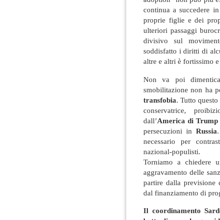
continua a succedere in
proprie figlie e dei pro
ulteriori passaggi burocr
divisivo sul moviment
soddisfatto i diritti di a
altre e altri è fortissim
Non va poi dimentica
smobilitazione non ha pe
transfobia
. Tutto questo 
conservatrice, proib
dall’
America di Trump
persecuzioni in
Russia
necessario per contras
nazional-populisti.
Torniamo a chiedere u
aggravamento delle sanzi
partire dalla previsione
dal finanziamento di prog
Il coordinamento Sard