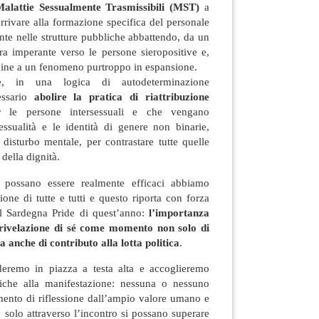
alattie Sessualmente Trasmissibili (MST)
a
arrivare alla formazione specifica del personale
nte nelle strutture pubbliche abbattendo, da un
ora imperante verso le persone sieropositive e,
rgine a un fenomeno purtroppo in espansione.
e, in una logica di autodeterminazione
ssario
abolire la pratica di riattribuzione
le persone intersessuali e che vengano
essualità e le identità di genere non binarie,
disturbo mentale, per contrastare tutte quelle
 della dignità.
e possano essere realmente efficaci abbiamo
ione di tutte e tutti e questo riporta con forza
el Sardegna Pride di quest’anno:
l’importanza
 rivelazione di sé come momento non solo di
 anche di contributo alla lotta politica
.
eremo in piazza a testa alta e accoglieremo
iche alla manifestazione: nessuna o nessuno
ento di riflessione dall’ampio valore umano e
he solo attraverso l’incontro si possano superare