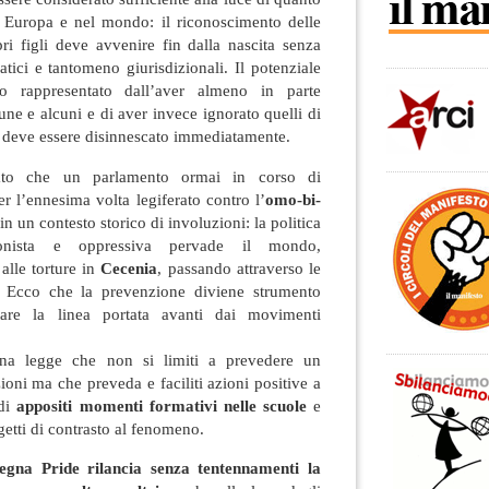
 Europa e nel mondo: il riconoscimento delle
pri figli deve avvenire fin dalla nascita senza
atici e tantomeno giurisdizionali. Il potenziale
o rappresentato dall’aver almeno in parte
lcune e alcuni e di aver invece ignorato quelli di
o e deve essere disinnescato immediatamente.
to che un parlamento ormai in corso di
r l’ennesima volta legiferato contro l’
omo-bi-
in un contesto storico di involuzioni: la politica
izionista e oppressiva pervade il mondo,
alle torture in
Cecenia
, passando attraverso le
. Ecco che la prevenzione diviene strumento
tare la linea portata avanti dai movimenti
na legge che non si limiti a prevedere un
oni ma che preveda e faciliti azioni positive a
 di
appositi momenti formativi nelle scuole
e
etti di contrasto al fenomeno.
egna Pride rilancia senza tentennamenti la