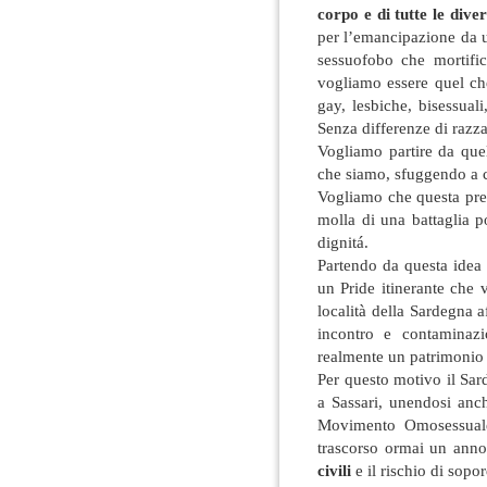
corpo e di tutte le dive
per l’emancipazione da 
sessuofobo che mortific
vogliamo essere quel ch
gay, lesbiche, bisessuali,
Senza differenze di razza
Vogliamo partire da que
che siamo, sfuggendo a c
Vogliamo che questa pres
molla di una battaglia po
dignitá.
Partendo da questa idea 
un Pride itinerante che 
località della Sardegna af
incontro e contaminazio
realmente un patrimonio c
Per questo motivo il Sar
a Sassari, unendosi anch
Movimento Omosessuale
trascorso ormai un anno 
civili
e il rischio di sopo