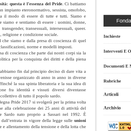
rsità: questa è l’essenza del Pride
. Ci battiamo
un impianto eteronormativo, sessista, omofobo,
a il modo di essere di tutte e tutti. Siamo e
Fondaz
e siamo e sentiamo di essere : uomini, donne,
 transgender, transessuali, intersessuali, queer.
, religione e condizione sociale.
Inchieste
l che siamo e dalla presa di coscienza di quel
lassificazioni, norme e modelli imposti.
Interventi E O
a di coscienza che parte dai nostri corpi sia la
litica per la conquista dei diritti e della piena
Documenti E M
abbiamo fin dal principio deciso di dare vita a
venisse organizzato di anno in anno in diverse
Rubriche
finché la sua spinta liberatoria e la sua idea di
ne fra identità e vissuti diversi diventasse
Articoli
ollettivo di tutto il popolo sardo.
degna Pride 2017 si svolgerà per la prima volta
Archivio
e alla celebrazione dei 25 anni di attività del
 Sardo nato proprio a Sassari nel 1992. È
dall’entrata in vigore della legge sulle
unioni
re e allentamento della tensione e della lotta che