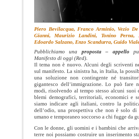
Piero Bevi­lac­qua, Franco Armi­nio, Vezio De
Gianni, Mau­ri­zio Lan­dini, Tonino Perna,
Edoardo Sal­zano, Enzo Scan­durra, Guido Vial
Pubblichiamo una
proposta – appello
pub
Manifesto di oggi (Red).
Il tema non è nuovo. Alcuni degli scri­venti ne
sul mani­fe­sto. La sini­stra ha, in Ita­lia, la pos­si­b
una solu­zione non con­tin­gente né tran­si­to­
gigan­te­sco dell’immigrazione. Lo può fare n
modi, risol­vendo al tempo stesso alcuni suoi d
blemi demo­gra­fici, ter­ri­to­riali, eco­no­mici e
siamo indi­care agli ita­liani, con­tro la poli­t
dell’odio, una pro­spet­tiva che non è solo di s
umano e tem­po­ra­neo soc­corso a chi fugge da gu
Con le donne, gli uomini e i bam­bini che arri­v
terre noi pos­siamo costruire un inse­ri­mento sta­