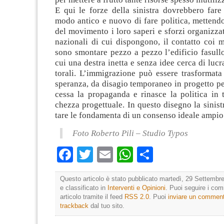
E qui le forze della sini­stra dovreb­bero far
modo antico e nuovo di fare poli­tica, met­tendo
del movi­mento i loro saperi e sforzi orga­niz­za­t
nazio­nali di cui dispon­gono, il con­tatto coi 
sono smon­tare pezzo a pezzo l’edificio fasull
cui una destra inetta e senza idee cerca di lucra
to­rali. L’immigrazione può essere tra­sfor­mata
spe­ranza, da disa­gio tem­po­ra­neo in pro­getto p
cessa la pro­pa­ganda e rina­sce la poli­tica in 
chezza pro­get­tuale. In que­sto dise­gno la sini­s
tare le fon­da­menta di un con­senso ideale ampio
Foto Roberto Pili – Studio Typos
Facebook
Twitter
Email
WhatsApp
Condividi
Questo articolo è stato pubblicato martedì, 29 Settembre
e classificato in
Interventi e Opinioni
. Puoi seguire i co
articolo tramite il feed
RSS 2.0
. Puoi
inviare un commen
trackback
dal tuo sito.