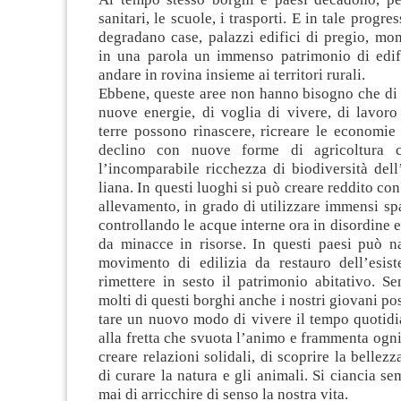
sani­tari, le scuole, i tra­sporti. E in tale pro­gr
degra­dano case, palazzi edi­fici di pre­gio, mo
in una parola un immenso patri­mo­nio di edi­fi
andare in rovina insieme ai ter­ri­tori rurali.
Ebbene, que­ste aree non hanno biso­gno che di p
nuove ener­gie, di voglia di vivere, di lavor
terre pos­sono rina­scere, ricreare le eco­no­mi
declino con nuove forme di agri­col­tura ch
l’incomparabile ric­chezza di bio­di­ver­sità dell
liana. In que­sti luo­ghi si può creare red­dito c
alle­va­mento, in grado di uti­liz­zare immensi sp
con­trol­lando le acque interne ora in disor­dine e
da minacce in risorse. In que­sti paesi può n
movi­mento di edi­li­zia da restauro dell’esis
rimet­tere in sesto il patri­mo­nio abi­ta­tivo. 
molti di que­sti bor­ghi anche i nostri gio­vani po
tare un nuovo modo di vivere il tempo quo­ti­dia
alla fretta che svuota l’animo e fram­menta ogni so
creare rela­zioni soli­dali, di sco­prire la bel­lezz
di curare la natura e gli ani­mali. Si cian­cia sem
mai di arric­chire di senso la nostra vita.