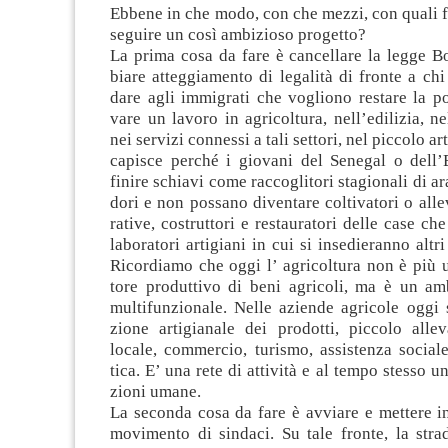
Ebbene in che modo, con che mezzi, con quali f
se­guire un così ambi­zioso progetto?
La prima cosa da fare è can­cel­lare la legge B
biare atteg­gia­mento di lega­lità di fronte a ch
dare agli immi­grati che vogliono restare la pos­s
vare un lavoro in agri­col­tura, nell’edilizia, nell
nei ser­vizi con­nessi a tali set­tori, nel pic­colo ar
capi­sce per­ché i gio­vani del Sene­gal o dell’
finire schiavi come rac­co­gli­tori sta­gio­nali di
dori e non pos­sano diven­tare col­ti­va­tori o alle­
ra­tive, costrut­tori e restau­ra­tori delle case che
labo­ra­tori arti­giani in cui si inse­die­ranno altr
Ricor­diamo che oggi l’ agri­col­tura non è più 
tore pro­dut­tivo di beni agri­coli, ma è un am
mul­ti­fun­zio­nale. Nelle aziende agri­cole oggi s
zione arti­gia­nale dei pro­dotti, pic­colo alle
locale, com­mer­cio, turi­smo, assi­stenza sociale,
tica. E’ una rete di atti­vità e al tempo stesso 
zioni umane.
La seconda cosa da fare è avviare e met­tere 
movi­mento di sin­daci. Su tale fronte, la stra