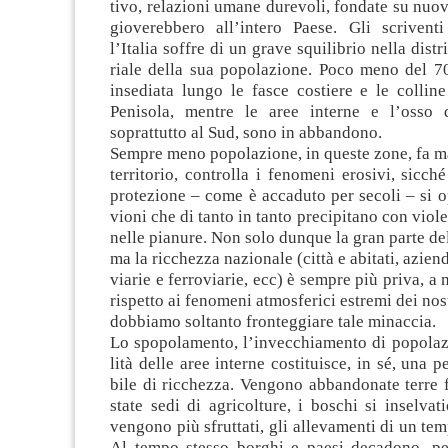
tivo, rela­zioni umane dure­voli, fon­date su nuo
gio­ve­reb­bero all’intero Paese. Gli scri­vent
l’Italia sof­fre di un grave squi­li­brio nella distri­
riale della sua popo­la­zione. Poco meno del 
inse­diata lungo le fasce costiere e le col­line 
Peni­sola, men­tre le aree interne e l’osso 
soprat­tutto al Sud, sono in abbandono.
Sem­pre meno popo­la­zione, in que­ste zone, fa m
ter­ri­to­rio, con­trolla i feno­meni ero­sivi, sic­ch
pro­te­zione – come è acca­duto per secoli – si 
vioni che di tanto in tanto pre­ci­pi­tano con vio­l
nelle pia­nure. Non solo dun­que la gran parte del
ma la ric­chezza nazio­nale (città e abi­tati, aziende
via­rie e fer­ro­via­rie, ecc) è sem­pre più priva, a
rispetto ai feno­meni atmo­sfe­rici estremi dei no
dob­biamo sol­tanto fron­teg­giare tale minaccia.
Lo spo­po­la­mento, l’invecchiamento di popo­la­z
lità delle aree interne costi­tui­sce, in sé, una per
bile di ric­chezza. Ven­gono abban­do­nate terre f
state sedi di agri­col­ture, i boschi si insel­va­t
ven­gono più sfrut­tati, gli alle­va­menti di un te
Al tempo stesso bor­ghi e paesi deca­dono, per