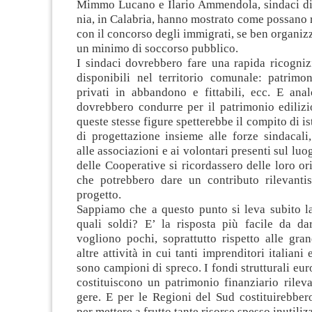
Mimmo Lucano e Ila­rio Ammen­dola, sin­daci di
nia, in Cala­bria, hanno mostrato come pos­sano r
con il con­corso degli immi­grati, se ben orga­niz­z
un minimo di soc­corso pub­blico.
I sin­daci dovreb­bero fare una rapida rico­gni­z
dispo­ni­bili nel ter­ri­to­rio comu­nale: patri­mo­
pri­vati in abban­dono e fit­ta­bili, ecc. E ana­
dovreb­bero con­durre per il patri­mo­nio edi­li­zi
que­ste stesse figure spet­te­rebbe il com­pito di ist
di pro­get­ta­zione insieme alle forze sin­da­cali, 
alle asso­cia­zioni e ai volon­tari pre­senti sul luog
delle Coo­pe­ra­tive si ricor­das­sero delle loro ori­g
che potreb­bero dare un con­tri­buto rile­van­ti
progetto.
Sap­piamo che a que­sto punto si leva subito 
quali soldi? E’ la rispo­sta più facile da da
vogliono pochi, soprat­tutto rispetto alle gra
altre atti­vità in cui tanti impren­di­tori ita­liani 
sono cam­pioni di spreco. I fondi strut­tu­rali e
costi­tui­scono un patri­mo­nio finan­zia­rio rile­
gere. E per le Regioni del Sud costi­tui­reb­ber
per met­tere a frutto tante risorse spesso inu­ti­liz­