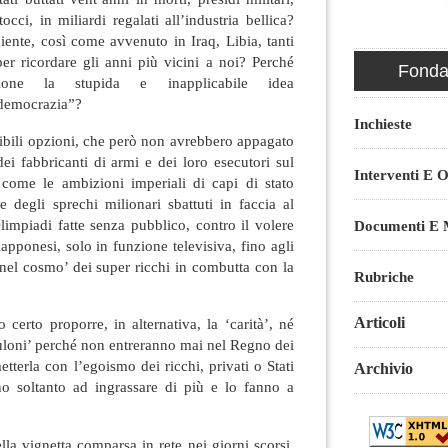
occi, in miliardi regalati all’industria bellica?
iente, così come avvenuto in Iraq, Libia, tanti
 per ricordare gli anni più vicini a noi? Perché
Fondaz
ione la stupida e inapplicabile idea
 democrazia”?
Inchieste
li opzioni, che però non avrebbero appagato
dei fabbricanti di armi e dei loro esecutori sul
Interventi E O
 come le ambizioni imperiali di capi di stato
 degli sprechi milionari sbattuti in faccia al
impiadi fatte senza pubblico, contro il volere
Documenti E M
apponesi, solo in funzione televisiva, fino agli
i nel cosmo’ dei super ricchi in combutta con la
Rubriche
Articoli
roporre, in alternativa, la ‘carità’, né
uloni’ perché non entreranno mai nel Regno dei
tterla con l’egoismo dei ricchi, privati o Stati
Archivio
no soltanto ad ingrassare di più e lo fanno a
gnetta comparsa in rete nei giorni scorsi,