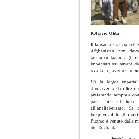
[Ottavio Olita]
Il farisaico stracciarsi l
Afghanistan non deve 
raccomandazioni, gli u
impegnati sui terreni d
rivolto ai governi e ai po
Ma la logica imperial
d’intervento da oltre d
preferendo sempre e comu
pace fatte di lotta a
all’analfabetismo. Se
inequivocabile di quest
l’uomo è venuto dalla mo
dei Talebani.
Perché sono stati but