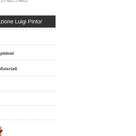
ione Luigi Pintor
pinioni
ateriali