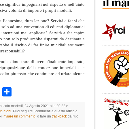
gnifica impegnarsi nel rispetto e nell’aiuto
ssiva volontà di imporre i propri modelli.
nnesima, dura lezione? Servirà a far sì che
a solo ad una convention di educati diplomatici
intenzioni mai applicate? Servirà a far capire
o non solo produrrebbe risparmi da destinare a
ebbe il rischio di far finire micidiali strumenti
irresponsabili?
dimostrare di avere finalmente imparato,
riproposizione della concezione imperialista e
scolto piuttosto che continuare ad urlare alcune
k
r
ail
WhatsApp
Condividi
blicato martedì, 24 Agosto 2021 alle 20:22 e
Opinioni
. Puoi seguire i commenti a questo articolo
oi
inviare un commento
, o fare un
trackback
dal tuo