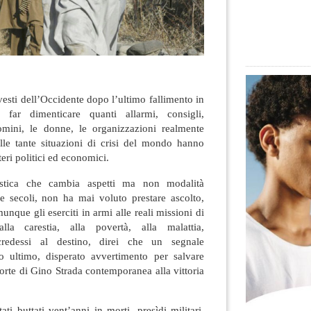
e vesti dell’Occidente dopo l’ultimo fallimento in
far dimenticare quanti allarmi, consigli,
omini, le donne, le organizzazioni realmente
elle tante situazioni di crisi del mondo hanno
teri politici ed economici.
istica che cambia aspetti ma non modalità
ue secoli, non ha mai voluto prestare ascolto,
nque gli eserciti in armi alle reali missioni di
lla carestia, alla povertà, alla malattia,
 credessi al destino, direi che un segnale
o ultimo, disperato avvertimento per salvare
rte di Gino Strada contemporanea alla vittoria
tati vent’anni in morti, presìdi militari,