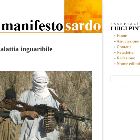
associaz
LUIGI PI
Home
Associazione
Contatti
lattia inguaribile
Newsletter
Redazione
Norme editori