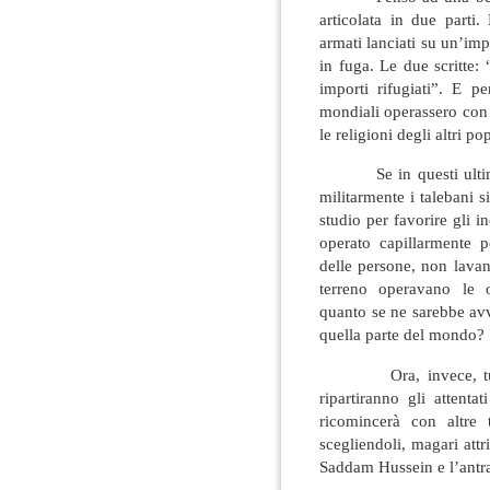
articolata in due parti
armati lanciati su un’im
in fuga. Le due scritte:
importi rifugiati”. E 
mondiali operassero con ri
le religioni degli altri pop
Se in questi ultimi ve
militarmente i talebani s
studio per favorire gli i
operato capillarmente 
delle persone, non lavan
terreno operavano le o
quanto se ne sarebbe avv
quella parte del mondo?
Ora, invece, tutto 
ripartiranno gli attentat
ricomincerà con altre 
scegliendoli, magari att
Saddam Hussein e l’antr