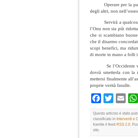
Operare per la pace si
degli altri, non nell’osse
Servirà a qualcosa l’e
l’Onu non sia più ridott
che si scambiano buone 
che il disarmo concordat
scopi benefici, ma ridurr
di morte in mano a folli 
Se l’Occidente vuole 
dovrà smetterla con la 
mettersi finalmente all’a
proprie verità fasulle.
Faceboo
Twitte
Em
Questo articolo è stato pub
classificato in
Interventi e 
tramite il feed
RSS 2.0
. Pu
sito.