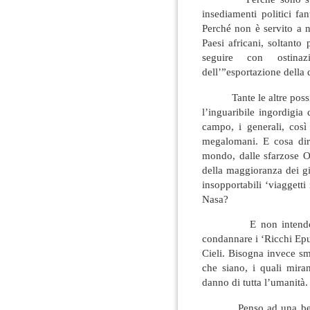
insediamenti politici fant
Perché non è servito a n
Paesi africani, soltanto
seguire con ostinaz
dell’”esportazione della
Tante le altre possibi
l’inguaribile ingordigia 
campo, i generali, così
megalomani. E cosa dire
mondo, dalle sfarzose Ol
della maggioranza dei gi
insopportabili ‘viaggett
Nasa?
E non intendo certo p
condannare i ‘Ricchi Ep
Cieli. Bisogna invece sme
che siano, i quali mira
danno di tutta l’umanità.
Penso ad una bella vi