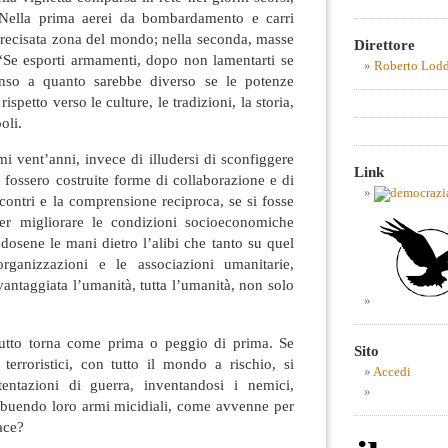
. Nella prima aerei da bombardamento e carri
precisata zona del mondo; nella seconda, masse
Direttore
 “Se esporti armamenti, dopo non lamentarti se
Roberto Lod
penso a quanto sarebbe diverso se le potenze
spetto verso le culture, le tradizioni, la storia,
oli.
nt’anni, invece di illudersi di sconfiggere
Link
i fossero costruite forme di collaborazione e di
ncontri e la comprensione reciproca, se si fosse
per migliorare le condizioni socioeconomiche
dosene le mani dietro l’alibi che tanto su quel
rganizzazioni e le associazioni umanitarie,
antaggiata l’umanità, tutta l’umanità, non solo
torna come prima o peggio di prima. Se
Sito
i terroristici, con tutto il mondo a rischio, si
Accedi
tentazioni di guerra, inventandosi i nemici,
ribuendo loro armi micidiali, come avvenne per
ace?