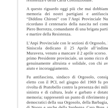
resistenza e della Carta Costituzionale.
A questo riguardo oggi più che mai dobbiamo
memoria dei nostri partigiani e antifascis
“Diddinu Chironi” con l’Anpi Provinciale Nu
ricordano il centenario della nascita nel com
Piero Borrotzu, comandante di una brigata parti
e martire della Resistenza.
L’Anpi Provinciale con le sezioni di Orgosolo, 
Siniscola dedicano il 25 Aprile all’indime
Muravera, venuto a mancare il 2 aprile scorso. E
primo Presidente provinciale, un uomo ricco d
genuinamente altruista e solidale, con chi a
aiuto e incoraggiamento.
Fu antifascista, sindaco di Orgosolo, consig
eletto con il PCI, nel giugno del 1969 fu pro
rivolta di Pratobello contro la presenza dei mil
sinistra e di cultura, leale e garbato e dota
memoria; rappresentò un punto di riferimento per
democratici della sua Orgosolo, della Barbagia,
di Nuoro e anche della Sardegna. Caro Bore, n