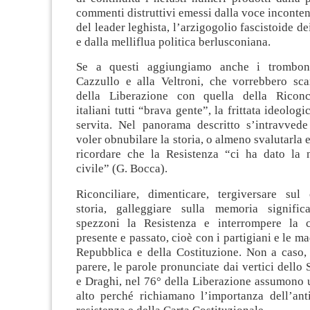
commenti distruttivi emessi dalla voce inconten
del leader leghista, l’arzigogolio fascistoide dei 
e dalla melliflua politica berlusconiana.
Se a questi aggiungiamo anche i tromboni
Cazzullo e alla Veltroni, che vorrebbero sca
della Liberazione con quella della Riconci
italiani tutti “brava gente”, la frittata ideologi
servita. Nel panorama descritto s’intravvede 
voler obnubilare la storia, o almeno svalutarla e
ricordare che la Resistenza “ci ha dato la n
civile” (G. Bocca).
Riconciliare, dimenticare, tergiversare su
storia, galleggiare sulla memoria signific
spezzoni la Resistenza e interrompere la c
presente e passato, cioè con i partigiani e le ma
Repubblica e della Costituzione. Non a caso,
parere, le parole pronunciate dai vertici dello 
e Draghi, nel 76° della Liberazione assumono 
alto perché richiamano l’importanza dell’anti