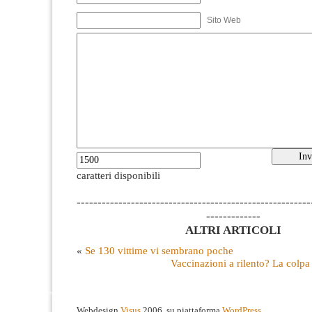
Sito Web
caratteri disponibili
--------------------------------------------------------
-------------
ALTRI ARTICOLI
«
Se 130 vittime vi sembrano poche
Vaccinazioni a rilento? La colpa è
Webdesign
Visus
2006, su piattaforma
WordPress