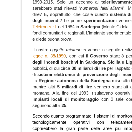
1998-2015.
Solo un accenno al
telerilevament
sarebbero stati rilevati “
numerosi falsi allarmi
”.
M
dire? E, soprattutto, che cos’è questo
sistema di
degli incendi
?
Le prime
sperimentazioni
vennero
Teletron s.r.l.
nel 1984 in
Sardegna
(Monte Cidolai, 
fondi comunitari e regionali. L’impianto sperimental
e diede buona prova.
Il nostro
oggetto misterioso
venne in seguito realiz
legge n. 38/1990
, con cui il
Governo
stanziò pe
degli incendi boschivi in Sardegna, Sicilia e Li
pubblici, di cui circa
38 miliardi di lire
per l’appalto 
di
sistemi elettronici di prevenzione degli inc
La
Regione autonoma della Sardegna
mise altri
mentre altri
5 miliardi di lire
vennero stanziati 
montane. Alla fine del 1993, risultavano operati
impianti locali di monitoraggio
con 9 sale oper
seguirono
altri 25
.
Secondo quanto programmato, i sistemi di monitor
tecnologicamente operativi con telecamere 
coprirebbero la gran parte delle aree più impo