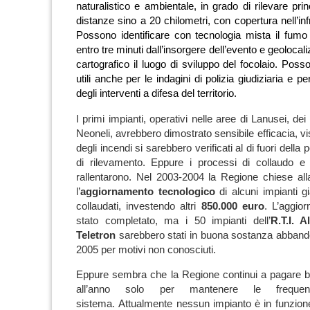
naturalistico e ambientale, in grado di rilevare prin
distanze sino a 20 chilometri, con copertura nell’in
Possono identificare con tecnologia mista il fumo d
entro tre minuti dall’insorgere dell’evento e geolocal
cartografico il luogo di sviluppo del focolaio. Poss
utili anche per le indagini di polizia giudiziaria e pe
degli interventi a difesa del territorio.
I primi impianti, operativi nelle aree di Lanusei, dei 
Neoneli, avrebbero dimostrato sensibile efficacia, v
degli incendi si sarebbero verificati al di fuori della 
di rilevamento. Eppure i processi di collaudo 
rallentarono.
Nel 2003-2004 la Regione chiese all
l’
aggiornamento tecnologico
di alcuni impianti g
collaudati, investendo altri
850.000 euro
. L’aggio
stato completato, ma i 50 impianti dell’
R.T.I. 
Teletron
sarebbero stati in buona sostanza abbandon
2005 per motivi non conosciuti.
Eppure sembra che la Regione continui a pagare b
all’anno solo per mantenere le freque
sistema.
Attualmente nessun impianto è in funzion