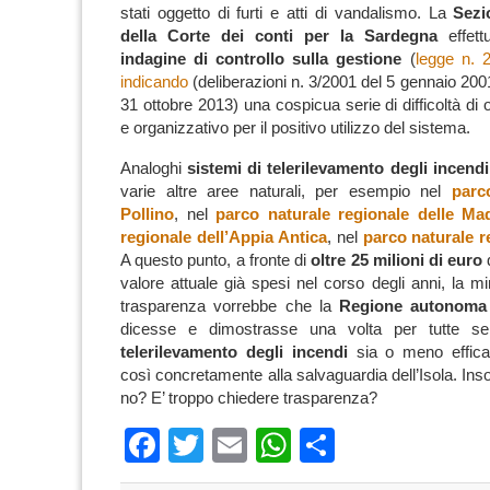
stati oggetto di furti e atti di vandalismo.
La
Sezi
della Corte dei conti per la Sardegna
effett
indagine di controllo sulla gestione
(
legge n. 
indicando
(deliberazioni n. 3/2001 del 5 gennaio 200
31 ottobre 2013) una cospicua serie di difficoltà di 
e organizzativo per il positivo utilizzo del sistema.
Analoghi
sistemi di telerilevamento degli incendi
varie altre aree naturali, per esempio nel
parc
Pollino
, nel
parco naturale regionale delle Ma
regionale dell’Appia Antica
, nel
parco naturale r
A questo punto, a fronte di
oltre 25 milioni di euro
d
valore attuale già spesi nel corso degli anni, la m
trasparenza vorrebbe che la
Regione autonoma 
dicesse e dimostrasse una volta per tutte s
telerilevamento degli incendi
sia o meno effica
così concretamente alla salvaguardia dell’Isola.
Ins
no? E’ troppo chiedere trasparenza?
Facebook
Twitter
Email
WhatsApp
Condividi