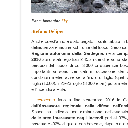
Fonte immagine
Sky
Stefano Deliperi
Anche quest’anno è stato pagato il solito tributo in 
delinquenza e incuria sul fronte del fuoco.
Secondo i
Regione autonoma della Sardegna
, nella
campa
2016
sono stati registrati 2.495 incendi e sono stati
percorsi dal fuoco, di cui 3.000 di superficie bosc
importanti si sono verificati in occasione dei q
condizioni meteo avverse: all’inizio di luglio (quattro
luglio (1.600), il 22-23 luglio (8.900 ettari) poi a met
e l’incendio a Pula.
Il
resoconto
fatto a fine settembre 2016 in Con
dall’
Assessore regionale della difesa dell’am
Spano
ha indicato una
diminuzione dell’estens
delle aree interessate dagli incendi
pari al 33%,
boscate e -32% di quelle non boscate, rispetto alla