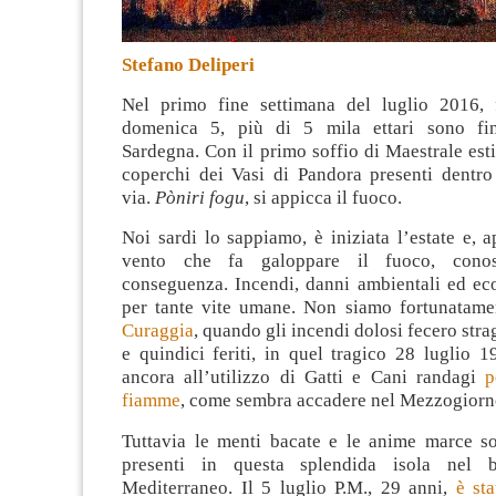
Stefano Deliperi
Nel primo fine settimana del luglio 2016, 
domenica 5, più di 5 mila ettari sono fin
Sardegna. Con il primo soffio di Maestrale esti
coperchi dei Vasi di Pandora presenti dentro 
via.
Pòniri fogu
, si appicca il fuoco.
Noi sardi lo sappiamo, è iniziata l’estate e, 
vento che fa galoppare il fuoco, cono
conseguenza. Incendi, danni ambientali ed eco
per tante vite umane. Non siamo fortunatam
Curaggia
, quando gli incendi dolosi fecero st
e quindici feriti, in quel tragico 28 luglio 
ancora all’utilizzo di Gatti e Cani randagi
p
fiamme
, come sembra accadere nel Mezzogiorn
Tuttavia le menti bacate e le anime marce 
presenti in questa splendida isola nel 
Mediterraneo. Il 5 luglio P.M., 29 anni,
è sta