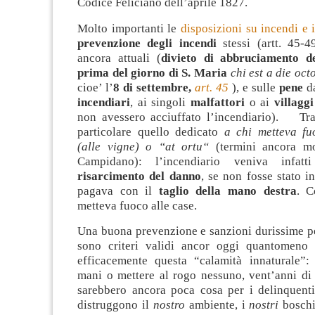
Codice Feliciano dell’aprile 1827.
Molto importanti le
disposizioni su incendi e 
prevenzione degli
incendi
stessi (artt. 45-4
ancora attuali (
divieto di abbruciamento de
prima
del giorno di S. Maria
chi est a die oc
cioe’ l’
8 di settembre,
art. 45
), e sulle
pene
da
incendiari
, ai singoli
malfattori
o ai
villaggi
non avessero acciuffato l’incendiario). Tra i
particolare quello dedicato
a chi metteva fu
(alle vigne) o “at ortu“
(termini ancora mo
Campidano): l’incendiario veniva infatt
risarcimento del danno
, se non fosse stato in
pagava con il
taglio della mano destra
. 
metteva fuoco alle case.
Una buona prevenzione e sanzioni durissime pe
sono criteri validi ancor oggi quantomeno 
efficacemente questa “calamità innaturale”
mani o mettere al rogo nessuno, vent’anni di 
sarebbero ancora poca cosa per i delinquenti
distruggono il
nostro
ambiente, i
nostri
boschi