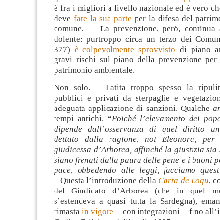
è fra i migliori a livello nazionale ed è vero c
deve
fare la sua parte
per la difesa del patrim
comune. La prevenzione, però, continua a 
dolente: purtroppo circa un terzo dei Comun
377)
è colpevolmente sprovvisto
di piano an
gravi rischi sul piano della prevenzione per 
patrimonio ambientale.
Non solo. Latita troppo spesso la ripulitu
pubblici e privati da sterpaglie e vegetazio
adeguata applicazione di sanzioni. Qualche
a
tempi antichi.
“
Poiché l’elevamento dei popol
dipende dall’osservanza di quel diritto un
dettato dalla ragione, noi Eleonora, per
giudicessa d’Arborea, affinché la giustizia sia 
siano frenati dalla paura delle pene e i buoni p
pace, obbedendo alle leggi, facciamo quest
Questa l’introduzione della
Carta de Logu
, c
del Giudicato d’Arborea (che in quel mo
s’estendeva a quasi tutta la Sardegna), ema
rimasta
in vigore
– con integrazioni – fino all’