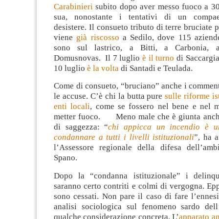
Carabinieri
subito dopo aver messo fuoco a 30
sua, nonostante i tentativi di un compa
desistere. Il consueto tributo di terre bruciate 
viene
già riscosso
a Sedilo, dove 115 aziende
sono sul lastrico, a Bitti, a Carbonia, 
Domusnovas. Il 7 luglio
è il turno
di Saccargia 
10 luglio
è la volta
di Santadi e Teulada.
Come di consueto, “bruciano” anche i commenti
le accuse. C’è chi la butta pure
sulle riforme is
enti locali
, come se fossero nel bene e nel 
metter fuoco. Meno male che è giunta anche
di saggezza: “
chi appicca un incendio è u
condannare a tutti i livelli istituzionali
”, ha 
l’Assessore regionale della difesa dell’amb
Spano.
Dopo la “condanna istituzionale” i delinqu
saranno certo contriti e colmi di vergogna. Ep
sono cessati. Non pare il caso di fare l’ennes
analisi sociologica sul fenomeno sardo dell
qualche considerazione concreta. L’
apparato a