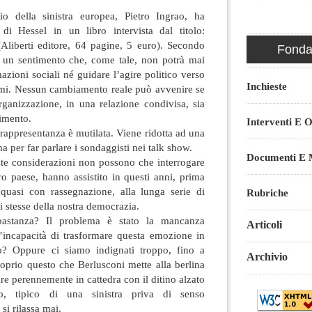
o della sinistra europea, Pietro Ingrao, ha
i di Hessel in un libro intervista dal titolo:
(Aliberti editore, 64 pagine, 5 euro). Secondo
Fondaz
è un sentimento che, come tale, non potrà mai
azioni sociali né guidare l’agire politico verso
Inchieste
lemi. Nessun cambiamento reale può avvenire se
rganizzazione, in una relazione condivisa, sia
imento.
Interventi E O
a rappresentanza è mutilata. Viene ridotta ad una
 per far parlare i sondaggisti nei talk show.
Documenti E M
te considerazioni non possono che interrogare
tro paese, hanno assistito in questi anni, prima
quasi con rassegnazione, alla lunga serie di
Rubriche
ici stesse della nostra democrazia.
bastanza? Il problema è stato la mancanza
Articoli
’incapacità di trasformare questa emozione in
to? Oppure ci siamo indignati troppo, fino a
Archivio
oprio questo che Berlusconi mette alla berlina
are perennemente in cattedra con il ditino alzato
o, tipico di una sinistra priva di senso
si rilassa mai.