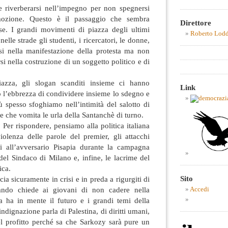
 riverberarsi nell’impegno per non spegnersi
emozione. Questo è il passaggio che sembra
Direttore
e. I grandi movimenti di piazza degli ultimi
Roberto Lod
lle strade gli studenti, i ricercatori, le donne,
rsi nella manifestazione della protesta ma non
si nella costruzione di un soggetto politico e di
iazza, gli slogan scanditi insieme ci hanno
Link
 l’ebbrezza di condividere insieme lo sdegno e
 spesso sfoghiamo nell’intimità del salotto di
re che vomita le urla della Santanchè di turno.
Per rispondere, pensiamo alla politica italiana
violenza delle parole del premier, gli attacchi
i all’avversario Pisapia durante la campagna
 del Sindaco di Milano e, infine, le lacrime del
ica.
Sito
ia sicuramente in crisi e in preda a rigurgiti di
ando chiede ai giovani di non cadere nella
Accedi
za ha in mente il futuro e i grandi temi della
ndignazione parla di Palestina, di diritti umani,
del profitto perché sa che Sarkozy sarà pure un