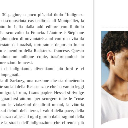
i 30 pagine, o poco più, dal titolo “Indignez-
a sconosciuta casa editrice di Montpellier, la
otto in Italia dalla add editore con il titolo
 ha sconvolto la Francia. L’autore è Stéphane
iplomatico di novantatré anni con una vita da
estato dai nazisti, torturato e deportato in un
o e membro della Resistenza francese. Questo
enduto un milione copie, trasformandosi in
nerazioni francesi.
 ci indigniamo, diventiamo più forti e ci
 impegnati.
cia di Sarkozy, una nazione che sta rimettendo
te sociali della Resistenza e che ha varato leggi
migrati, i rom, i sans papier. Hessel si rivolge
 guardarsi attorno per scorgere tutte le “cose
no: le violazioni dei diritti umani, la vittoria
 sui deboli della terra, i valori della pace, della
olenza calpestati ogni giorno dalle ragioni della
a è la strada dell’indignazione che ci rende più