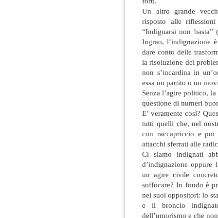
forti.
Un altro grande vecchi
risposto alle riflession
“Indignarsi non basta” 
Ingrao, l’indignazione 
dare conto delle trasform
la risoluzione dei prob
non s’incardina in un’o
essa un partito o un mov
Senza l’agire politico, l
questione di numeri buona
E’ veramente così? Ques
tutti quelli che, nel nos
con raccapriccio e poi 
attacchi sferrati alle rad
Ci siamo indignati ab
d’indignazione oppure l
un agire civile concre
soffocare? In fondo è pr
nei suoi oppositori: lo st
e il broncio indignat
dell’umorismo e che non 