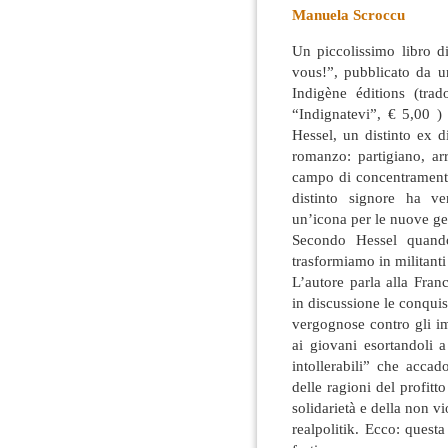
Manuela Scroccu
Un piccolissimo libro d
vous!”, pubblicato da un
Indigène éditions (trad
“Indignatevi”, € 5,00 )
Hessel,
un distinto ex d
romanzo: partigiano, arr
campo di concentrament
distinto signore ha v
un’icona per le nuove ge
Secondo Hessel quando
trasformiamo in militanti
L’autore parla alla Fran
in discussione le conquis
vergognose contro gli im
ai giovani esortandoli a
intollerabili” che accado
delle ragioni del profitto
solidarietà e della non vi
realpolitik. Ecco: quest