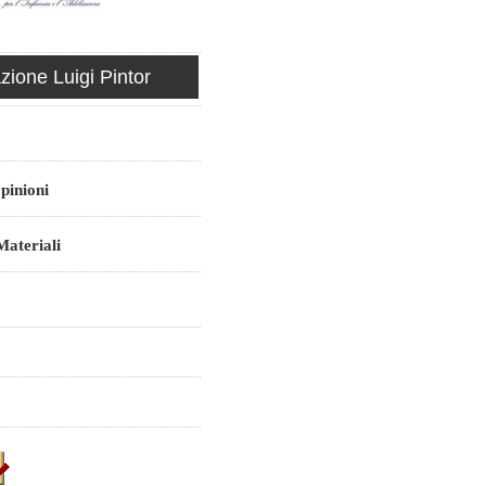
ione Luigi Pintor
pinioni
ateriali