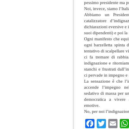
pessimo presidente ma pre
Noi, invece, siamo l’Ital
Abbiamo un Presiden
catalizzatore d’indig
dichiarazioni eversive e
suoi dipendenti) e poi la
Ogni manifesto che equip
ogni barzelletta spinta 
tentativo di scalpellare 
ci fa tremare di rabbi
indignazione e ritorniam
stanchi e frustrati dall
ci pervade in impegno e 
La sensazione è che l’i
accende l’impegno nell
sedativo di massa per un
democratica a vivere 
emotive.
No, per noi l’indignazion
Faceboo
Twitte
Em