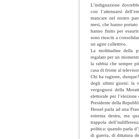
L’indignazione dovrebbe
con l’attenuarsi dell’
mancare nel nostro paes
mesi, che hanno portato ne
hanno finito per esauri
sono riusciti a consolidar
un agire collettivo.
La moltitudine della p
regalato per un momento
la rabbia che sempre più
casa di fronte al televiso
Chi ha ragione, dunque? 
degli ultimi giorni: la 
vergognosi della Moratt
elettorale per l’elezione
Presidente della Repubbl
Hessel parla ad una Franc
estrema destra, ma qu
trappola dell’indifferen
politica: quando parla d’i
di guerra, di dittatura 