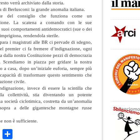
sto verrà archiviato dalla storia.
ia di Berlusconi: la grande anomalia italiana.
te del consiglio che funziona come un
nazione. La scatena a comando con le sue
 i suoi comportamenti antidemocratici (sue o dei
 imprigiona, rendendola sterile.
ara i magistrati alle BR ci pervade di sdegno,
del premier ci fa fremere d’indignazione, ogni
via dalla nostra Costituzione pezzi di democrazia
a. Scendiamo in piazza per gridare la nostra
o a casa, dopo un’iniziale euforia, sempre più
’incapacità di trasformare questo sentimento che
azione civile.
ndignazione, invece di essere la scintilla che
a collettività, stia diventando un potente
a società ciclotimica, costretta da un’anomalia
sopra a delle gigantesche montagne russe
e non è sufficiente.
k
r
ail
WhatsApp
Condividi