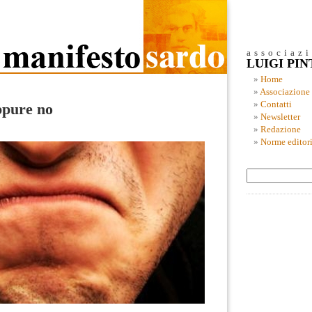
associaz
LUIGI PI
Home
Associazione
Contatti
ppure no
Newsletter
Redazione
Norme editori