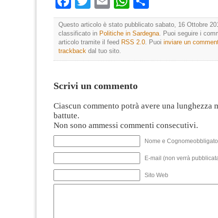
Facebook
Twitter
Email
WhatsApp
Condividi
Questo articolo è stato pubblicato sabato, 16 Ottobre 20
classificato in
Politiche in Sardegna
. Puoi seguire i com
articolo tramite il feed
RSS 2.0
. Puoi
inviare un commen
trackback
dal tuo sito.
Scrivi un commento
Ciascun commento potrà avere una lunghezza 
battute.
Non sono ammessi commenti consecutivi.
Nome e Cognomeobbligato
E-mail (non verrà pubblicata
Sito Web