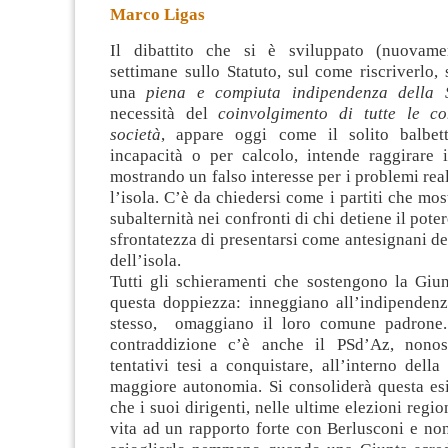
Marco Ligas
Il dibattito che si è sviluppato (nuovame
settimane sullo Statuto, sul come riscriverlo, 
una
piena e compiuta indipendenza della 
necessità del
coinvolgimento di tutte le c
società
, appare oggi
come il solito balbett
incapacità o per calcolo, intende raggirare 
mostrando un falso interesse per i problemi rea
l’isola. C’è da chiedersi come i partiti che mos
subalternità nei confronti di chi detiene il poter
sfrontatezza di presentarsi come antesignani d
dell’isola.
Tutti gli schieramenti che sostengono la Giu
questa doppiezza: inneggiano all’indipenden
stesso, omaggiano il loro comune padrone.
contraddizione c’è anche il PSd’Az, nonost
tentativi tesi a conquistare, all’interno della
maggiore autonomia. Si consoliderà questa es
che i suoi dirigenti, nelle ultime elezioni regi
vita ad un rapporto forte con Berlusconi e non