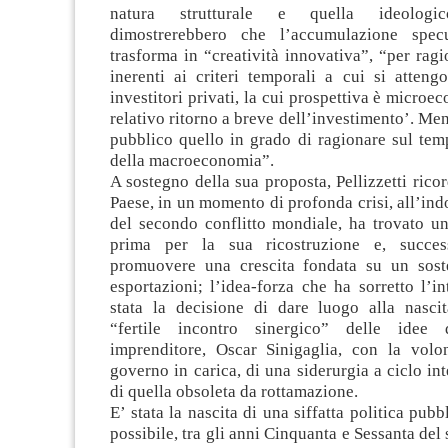
natura strutturale e quella ideologico-
dimostrerebbero che l’accumulazione spec
trasforma in “creatività innovativa”, “per ragi
inerenti ai criteri temporali a cui si atteng
investitori privati, la cui prospettiva è microe
relativo ritorno a breve dell’investimento’. Men
pubblico quello in grado di ragionare sul te
della macroeconomia”.
A sostegno della sua proposta, Pellizzetti ricor
Paese, in un momento di profonda crisi, all’ind
del secondo conflitto mondiale, ha trovato un
prima per la sua ricostruzione e, succes
promuovere una crescita fondata su un sost
esportazioni; l’idea-forza che ha sorretto l’i
stata la decisione di dare luogo alla nascita
“fertile incontro sinergico” delle idee
imprenditore, Oscar Sinigaglia, con la volon
governo in carica, di una siderurgia a ciclo int
di quella obsoleta da rottamazione.
E’ stata la nascita di una siffatta politica pub
possibile, tra gli anni Cinquanta e Sessanta del 