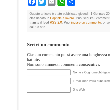
Facebook
Twitter
Email
WhatsApp
Condividi
Questo articolo è stato pubblicato giovedì, 1 Gennaio 20
classificato in
Capitale e lavoro
. Puoi seguire i commenti
tramite il feed
RSS 2.0
. Puoi
inviare un commento
, o fa
dal tuo sito.
Scrivi un commento
Ciascun commento potrà avere una lunghezza 
battute.
Non sono ammessi commenti consecutivi.
Nome e Cognomeobbligato
E-mail (non verrà pubblicata
Sito Web