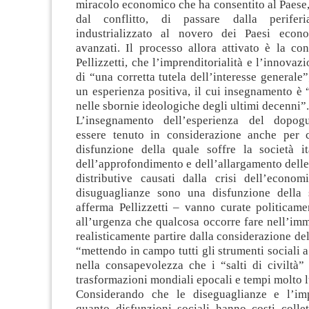
miracolo economico che ha consentito al Paese, 
dal conflitto, di passare dalla perife
industrializzato al novero dei Paesi econ
avanzati. Il processo allora attivato è la co
Pellizzetti, che l’imprenditorialità e l’innovaz
di “una corretta tutela dell’interesse generale”;
un esperienza positiva, il cui insegnamento è
nelle sbornie ideologiche degli ultimi decenni”.
L’insegnamento dell’esperienza del dopog
essere tenuto in considerazione anche per 
disfunzione della quale soffre la società it
dell’approfondimento e dell’allargamento dell
distributive causati dalla crisi dell’econom
disuguaglianze sono una disfunzione della 
afferma Pellizzetti – vanno curate politicame
all’urgenza che qualcosa occorre fare nell’im
realisticamente partire dalla considerazione del
“mettendo in campo tutti gli strumenti sociali a
nella consapevolezza che i “salti di civiltà
trasformazioni mondiali epocali e tempi molto 
Considerando che le diseguaglianze e l’im
quanto disfunzioni sociali hanno costi collett