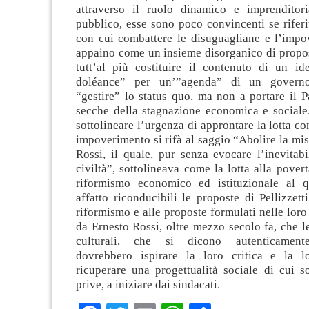
attraverso il ruolo dinamico e imprenditori
pubblico, esse sono poco convincenti se riferi
con cui combattere le disuguagliane e l’impo
appaino come un insieme disorganico di propo
tutt’al più costituire il contenuto di un id
doléance” per un’”agenda” di un govern
“gestire” lo status quo, ma non a portare il P
secche della stagnazione economica e sociale. 
sottolineare l’urgenza di approntare la lotta co
impoverimento si rifà al saggio “Abolire la mis
Rossi, il quale, pur senza evocare l’inevitabil
civiltà”, sottolineava come la lotta alla pover
riformismo economico ed istituzionale al 
affatto riconducibili le proposte di Pellizzett
riformismo e alle proposte formulati nelle loro 
da Ernesto Rossi, oltre mezzo secolo fa, che le
culturali, che si dicono autenticamente
dovrebbero ispirare la loro critica e la l
ricuperare una progettualità sociale di cui s
prive, a iniziare dai sindacati.