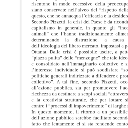
risentono in modo eccessivo della preoccup
siano conservate nell’alveo del “rispetto delle
questo, che ne annacqua l’efficacia e la desidera
Secondo Pizzetti, la crisi del Paese è da ricond
capitalismo in generale, in quanto gli “incon
animali” che l’hanno tradizionalmente alime
determinando la distruzione, a causa de
dell’ideologia del libero mercato, impostasi a p
Ottanta. Dalla crisi è possibile uscire, a pat
“piazza pulita” delle “menzogne” che tale ideo
e consolidato nell’immaginario collettivo e s
l’interesse individuale si può soddisfare “so
politiche generali indirizzate a difendere e pr
collettivo”. A tal fine, secondo Pizzetti, oc
all’azione pubblica, sia per promuovere l’a
ricchezza da destinare a scopi sociali “attraver
e la creatività strutturale, che per lottare 
contro i “processi di impoverimento” di larghe f
In questo momento, il ritorno a un possibile
dell’azione pubblica sarebbe facilitato secondo
fatto che lentamente ci si sta rendendo conto