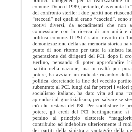
politico omogeneo per la realizzazione d
comune. Dopo il 1989, pertanto, è avvenuta la 
del confronto sterile: i due partiti non riuscen
“steccati” nei quali si erano “cacciati”, sono st
motivi diversi, da accadimenti che non 
connessione con la ricerca di una unità e d
politica comune. Il PSI è stato travolto da Ta
demonizzazione della sua memoria storica ha r
punto di non ritorno per tutta la sinistra it
generazione dei dirigenti del PCI, dopo il cr
Berlino, pensando di poter approfondire l’
partito nella nazione, ma in realtà per pura
potere, ha avviato un radicale ricambio della
politica, decretando la fine del vecchio partito.
subentrato al PCI, lungi dal far propri i valori 
socialismo italiano, ha dato vita ad una “cu
aprendosi al giustizialismo, per salvare se ste
ciò che restava del PSI. Per soddisfare le pr
potere, gli eredi del PCI berlingueriano si 
persino al principio elettorale “maggiori
contribuito ad indebolire ulteriormente il ruo
dei partiti della sinistra a vantaggio della p