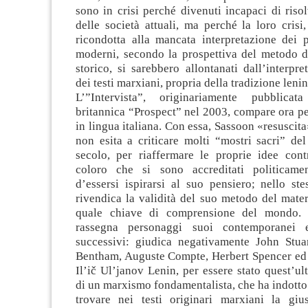
sono in crisi perché divenuti incapaci di riso
delle società attuali, ma perché la loro crisi
ricondotta alla mancata interpretazione dei p
moderni, secondo la prospettiva del metodo d
storico, si sarebbero allontanati dall’interpre
dei testi marxiani, propria della tradizione lenini
L’”Intervista”, originariamente pubblicata
britannica “Prospect” nel 2003, compare ora pe
in lingua italiana. Con essa, Sassoon «resuscita
non esita a criticare molti “mostri sacri” d
secolo, per riaffermare le proprie idee cont
coloro che si sono accreditati politicame
d’essersi ispirarsi al suo pensiero; nello st
rivendica la validità del suo metodo del mater
quale chiave di comprensione del mondo.
rassegna personaggi suoi contemporanei 
successivi: giudica negativamente John Stua
Bentham, Auguste Compte, Herbert Spencer ed
Il’ič Ul’janov Lenin, per essere stato quest’ul
di un marxismo fondamentalista, che ha indotto 
trovare nei testi originari marxiani la gius