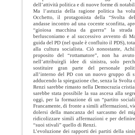
dell’attività politica e di nuove forme di notabil
Ma l’astuzia della ragione politica ha vol
Occhetto, il protagonista della “Svolta de
andasse incontro ad una cocente sconfitta, ap
“gioiosa macchina da guerra” la strada 
berlusconiamo e al successivo avvento di Ma
guida del PD (nel quale è confluito il PDS), tot
alla cultura socialista. Ciò nonostante, Achi
proposito del “rottamatore”, non ha avuto
nell’attribuirgli idee di sinistra, solo perc
sostituire gran parte del personale poli
all’interno del PD con un nuovo gruppo di su
adducendo la spiegazione che, senza la Svolta 
Renzi sarebbe rimasto nella Democrazia cristi
sarebbe stata possibile la sua ascesa alla segr
oggi, per la formazione di un “partito socialis
Francamente, di fronte a simili affermazioni, vi
dolersi della mancanza del sarcasmo del mig
ridicolizzare simili affermazioni e per definir
“suoi stivali” quello di Renzi.
L’evoluzione dei rapporti dei partiti della sinis