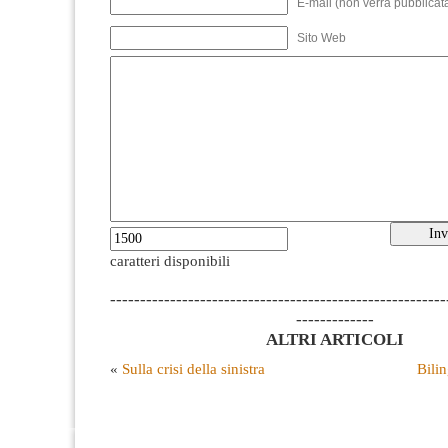
E-mail (non verrà pubblicata
Sito Web
caratteri disponibili
--------------------------------------------------------
-------------
ALTRI ARTICOLI
«
Sulla crisi della sinistra
Bili