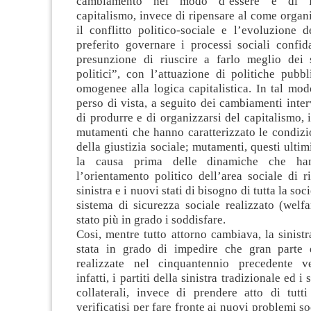
cambiamento nel modo d’essere e di f
capitalismo, invece di ripensare al come organ
il conflitto politico-sociale e l’evoluzione d
preferito governare i processi sociali confid
presunzione di riuscire a farlo meglio dei 
politici”, con l’attuazione di politiche pubb
omogenee alla logica capitalistica. In tal modo
perso di vista, a seguito dei cambiamenti inte
di produrre e di organizzarsi del capitalismo,
mutamenti che hanno caratterizzato le condizi
della giustizia sociale; mutamenti, questi ultim
la causa prima delle dinamiche che han
l’orientamento politico dell’area sociale di r
sinistra e i nuovi stati di bisogno di tutta la soci
sistema di sicurezza sociale realizzato (welf
stato più in grado i soddisfare.
Cosi, mentre tutto attorno cambiava, la sinistr
stata in grado di impedire che gran parte 
realizzate nel cinquantennio precedente ve
infatti, i partiti della sinistra tradizionale ed i
collaterali, invece di prendere atto di tutt
verificatisi per fare fronte ai nuovi problemi soci