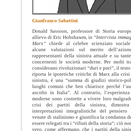
Gianfranco Sabattini
Donald Sassoon, professore di Storia europ
allievo di Eric Hobsbawm, in
“Intervista immag
Marx”
chiede al celebre scienziato sociale
alcune valutazioni sul merito dell’azion
rappresentanti della sinistra
attuale e su tante
concernenti le società moderne. Per molti tr
considerano rivoluzionari “duri e puri”, il test
riporta le ipotetiche critiche di Marx alla crisi 
sinistra, è una “summa di giudizi storico-poli
luoghi comuni che ben chiarisce perché l’au
ascolto in Italia”. Al contrario, l’esperienz
moderne sono costrette a vivere loro malgrado
crisi dei partiti della sinistra, dimost
interpretazioni integralistiche del pensier
venate di stalinismo e giustifica la condanna de
essere relegati tra i “rifiuti della storia”; ciò n
vero, come affermano, che i partiti della sinis