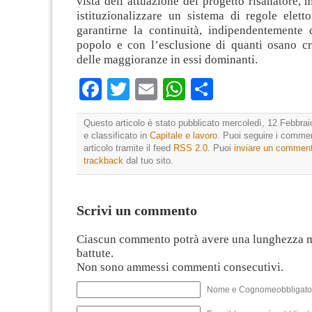
vista dell’attuazione del progetto risanatore, 
istituzionalizzare un sistema di regole elett
garantirne la continuità, indipendentemente d
popolo e con l’esclusione di quanti osano cri
delle maggioranze in essi dominanti.
Facebook
Twitter
Email
WhatsApp
Condividi
Questo articolo è stato pubblicato mercoledì, 12 Febbrai
e classificato in
Capitale e lavoro
. Puoi seguire i comme
articolo tramite il feed
RSS 2.0
. Puoi
inviare un commen
trackback
dal tuo sito.
Scrivi un commento
Ciascun commento potrà avere una lunghezza 
battute.
Non sono ammessi commenti consecutivi.
Nome e Cognomeobbligato