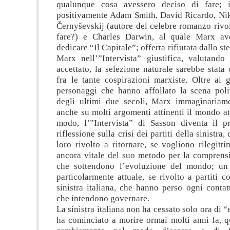
qualunque cosa avessero deciso di fare; i
positivamente Adam Smith, David Ricardo, Nik
Černyševskij (autore del celebre romanzo rivo
fare?) e Charles Darwin, al quale Marx av
dedicare “Il Capitale”; offerta rifiutata dallo s
Marx nell’”Intervista” giustifica, valutando
accettato, la selezione naturale sarebbe stata
fra le tante cospirazioni marxiste. Oltre ai g
personaggi che hanno affollato la scena polit
degli ultimi due secoli, Marx immaginariam
anche su molti argomenti attinenti il mondo at
modo, l’”Intervista” di Sasson diventa il p
riflessione sulla crisi dei partiti della sinistra,
loro rivolto a ritornare, se vogliono rilegitti
ancora vitale del suo metodo per la comprensi
che sottendono l’evoluzione del mondo; un 
particolarmente attuale, se rivolto a partiti c
sinistra italiana, che hanno perso ogni contat
che intendono governare.
La sinistra italiana non ha cessato solo ora di 
ha cominciato a morire ormai molti anni fa, 