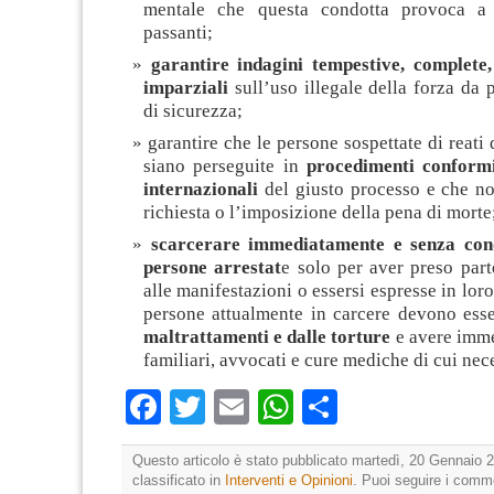
mentale che questa condotta provoca a 
passanti;
garantire indagini tempestive, complete,
imparziali
sull’uso illegale della forza da 
di sicurezza;
garantire che le persone sospettate di reati
siano perseguite in
procedimenti conformi
internazionali
del giusto processo e che no
richiesta o l’imposizione della pena di morte
scarcerare immediatamente e senza cond
persone arrestat
e solo per aver preso par
alle manifestazioni o essersi espresse in loro
persone attualmente in carcere devono ess
maltrattamenti e dalle torture
e avere imm
familiari, avvocati e cure mediche di cui nece
Facebook
Twitter
Email
WhatsApp
Condividi
Questo articolo è stato pubblicato martedì, 20 Gennaio 2
classificato in
Interventi e Opinioni
. Puoi seguire i comm