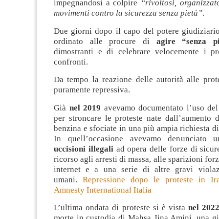
impegnandosi a colpire
“rivoltosi, organizzat
movimenti contro la sicurezza senza pietà”
.
Due giorni dopo il capo del potere giudiziari
ordinato alle procure di
agire “senza pi
dimostranti e di celebrare velocemente i pr
confronti.
Da tempo la reazione delle autorità alle prot
puramente repressiva.
Già
nel 2019
avevamo documentato l’uso del 
per stroncare le proteste nate dall’aumento d
benzina e sfociate in una più ampia richiesta di l
In quell’occasione avevamo denunciato u
uccisioni illegali
ad opera delle forze di sicure
ricorso agli arresti di massa, alle sparizioni forz
internet e a una serie di altre gravi violazi
umani.
Repressione dopo le proteste in Ir
Amnesty International Italia
L’ultima ondata di proteste si è vista
nel 202
morte in custodia di Mahsa Jina Amini, una g