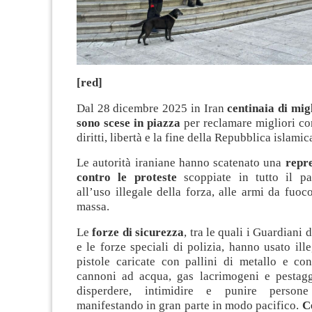
[red]
Dal 28 dicembre 2025 in Iran
centinaia di mig
sono scese in piazza
per reclamare migliori con
diritti, libertà e la fine della Repubblica islamic
Le autorità iraniane hanno scatenato una
repr
contro le proteste
scoppiate in tutto il pa
all’uso illegale della forza, alle armi da fuoco
massa.
Le
forze di sicurezza
, tra le quali i Guardiani 
e le forze speciali di polizia, hanno usato ille
pistole caricate con pallini di metallo e con 
cannoni ad acqua, gas lacrimogeni e pestagg
disperdere, intimidire e punire person
manifestando in gran parte in modo pacifico.
C