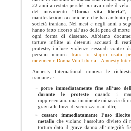
22 anni arrestata perché portava male il velo. 
del movimento
“Donna vita libertà”
, 
manifestazioni oceaniche e che ha cambiato p
società iraniana. Nei mesi e negli anni a segu
hanno fatto ricorso all’uso della pena di morte
ogni forma di dissenso. Abbiamo documen
torture inflitte ai detenuti accusati di reat
proteste, incluse violenze sessuali contro 
persino minori:
Iran: lo stupro usato pe
movimento Donna Vita Libertà – Amnesty Intern
Amnesty International rinnova le richieste
iraniane a:
porre immediatamente fine all’uso dell
durante le proteste
quando i mani
rappresentano una imminente minaccia di mo
gravi alle forze di sicurezza o ad altri;
cessare immediatamente l’uso illecito
metallo
che violano l’assoluto divieto di m
tortura dato il grave danno all’integrità fi