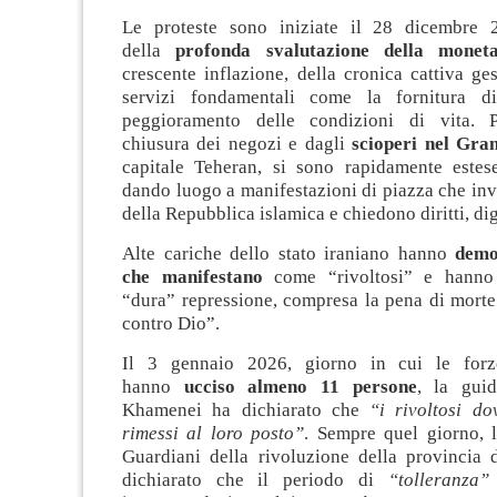
Le proteste sono iniziate il 28 dicembre 
della
profonda svalutazione della monet
crescente inflazione, della cronica cattiva ges
servizi fondamentali come la fornitura 
peggioramento delle condizioni di vita. P
chiusura dei negozi e dagli
scioperi nel Gra
capitale Teheran, si sono rapidamente estese
dando luogo a manifestazioni di piazza che in
della Repubblica islamica e chiedono diritti, dig
Alte cariche dello stato iraniano hanno
demon
che manifestano
come “rivoltosi” e hanno
“dura” repressione, compresa la pena di morte
contro Dio”.
Il 3 gennaio 2026, giorno in cui le forz
hanno
ucciso almeno 11 persone
, la gui
Khamenei ha dichiarato che
“i rivoltosi do
rimessi al loro posto”
. Sempre quel giorno, l
Guardiani della rivoluzione della provincia 
dichiarato che il periodo di
“tolleranza”