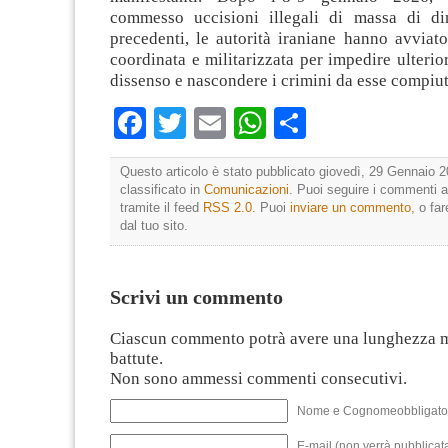
commesso uccisioni illegali di massa di di
precedenti, le autorità iraniane hanno avvia
coordinata e militarizzata per impedire ulterior
dissenso e nascondere i crimini da esse compiut
Facebook
Twitter
Email
WhatsApp
Condividi
Questo articolo è stato pubblicato giovedì, 29 Gennaio 2
classificato in
Comunicazioni
. Puoi seguire i commenti a
tramite il feed
RSS 2.0
. Puoi
inviare un commento
, o fa
dal tuo sito.
Scrivi un commento
Ciascun commento potrà avere una lunghezza 
battute.
Non sono ammessi commenti consecutivi.
Nome e Cognomeobbligato
E-mail (non verrà pubblicata