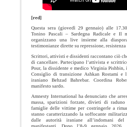
[red]
Questa sera (giovedì 29 gennaio) alle 17.30
Tonino Pascali – Sardegna Radicale e Il m
organizzano una live insieme alla diaspor
testimonianze dirette su repressione, resistenza 
Scrittori, attivisti e dissidenti raccontano ciò ch
di cancellare. Partecipano l’attivista e scrittr
Pour, la dissidente e medico Virginia Pishbin, i
Consiglio di transizione Ashkan Rostami e l’
iraniano Behzad Bahrebar. Coordina Robe
manifesto sardo.
Amnesty International ha denunciato che arres
massa, sparizioni forzate, divieti di raduno 
famiglie delle vittime per costringerle a rima
stanno caratterizzando la soffocante militari
dalle autorità iraniane all’indomani de
manifestanti. Dopo l’8-9 gennaio 2026,